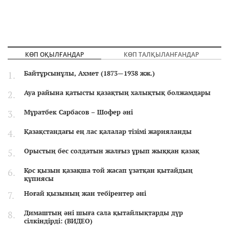
КӨП ОҚЫЛҒАНДАР
КӨП ТАЛҚЫЛАНҒАНДАР
Байтұрсынұлы, Ахмет (1873—1938 жж.)
Ауа райына қатысты қазақтың халықтық болжамдары
Мұратбек Сарбасов – Шофер әні
Қазақстандағы ең лас қалалар тізімі жарияланды
Орыстың бес солдатын жалғыз ұрып жыққан қазақ
Қос қызын қазақша той жасап ұзатқан қытайдың
құпиясы
Ноғай қызының жан тебірентер әні
Димаштың әні шыға сала қытайлықтарды дүр
сілкіндірді: (ВИДЕО)