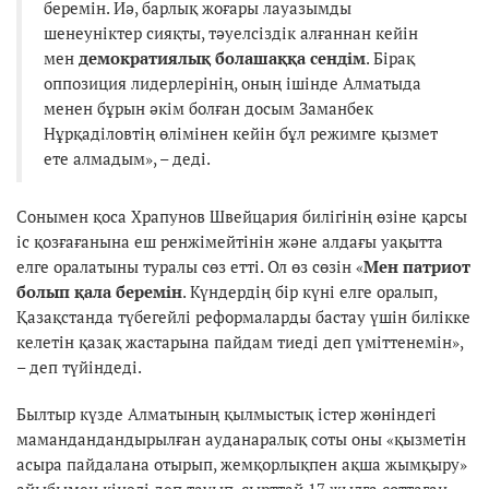
беремін. Иә, барлық жоғары лауазымды
шенеуніктер сияқты, тәуелсіздік алғаннан кейін
мен
демократиялық болашаққа сендім
. Бірақ
оппозиция лидерлерінің, оның ішінде Алматыда
менен бұрын әкім болған досым Заманбек
Нұрқаділовтің өлімінен кейін бұл режимге қызмет
ете алмадым», – деді.
Сонымен қоса Храпунов Швейцария билігінің өзіне қарсы
іс қозғағанына еш ренжімейтінін және алдағы уақытта
елге оралатыны туралы сөз етті. Ол өз сөзін «
Мен патриот
болып қала беремін
. Күндердің бір күні елге оралып,
Қазақстанда түбегейлі реформаларды бастау үшін билікке
келетін қазақ жастарына пайдам тиеді деп үміттенемін»,
– деп түйіндеді.
Былтыр күзде Алматының қылмыстық істер жөніндегі
мамандандандырылған ауданаралық соты оны «қызметін
асыра пайдалана отырып, жемқорлықпен ақша жымқыру»
айыбымен кінәлі деп тауып, сырттай 17 жылға соттаған.