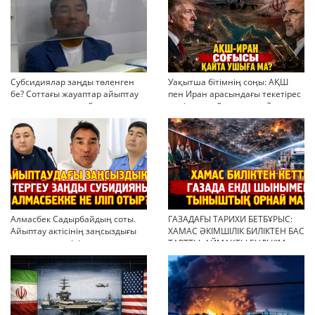
Субсидиялар заңды төленген
Уақытша бітімнің соңы: АҚШ
бе? Соттағы жауаптар айыптау
пен Иран арасындағы текетірес
тұжырымдарын қайта қарауға
неліктен қайта ушықты?
негіз бола ала ма?
Алмасбек Садырбайдың соты.
ГАЗАДАҒЫ ТАРИХИ БЕТБҰРЫС:
Айыптау актісінің заңсыздығы
ХАМАС ӘКІМШІЛІК БИЛІКТЕН БАС
мен қолдан өсірілген
ТАРТТЫ. АЙМАҚТЫ ЕНДІ КІМ
миллиондар
БАСҚАРАДЫ?