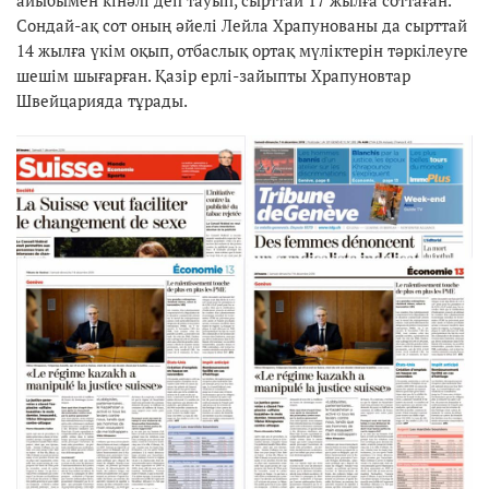
Сондай-ақ сот оның әйелі Лейла Храпунованы да сырттай
14 жылға үкім оқып, отбаслық ортақ мүліктерін тәркілеуге
шешім шығарған. Қазір ерлі-зайыпты Храпуновтар
Швейцарияда тұрады.