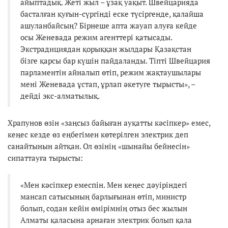
айыптадық. Жеті жыл – ұзақ уақыт. Швейцарияда
басталған қуғын-сүргінді еске түсіргенде, қалайша
ашуланбайсың? Бірнеше апта жауап алуға кейде
осы Женевада режим агенттері қатысады.
Экстрадициядан қорыққан жылдары Қазақстан
бізге қарсы бар күшін пайдаланды. Тіпті Швейцария
парламентін айналып өтіп, режим жақтаушылары
мені Женевада ұстап, ұрлап әкетуге тырысты», –
дейді экс-алматылық.
Храпунов өзін «заңсыз байыған ауқатты кәсіпкер» емес,
кеңес кезде өз еңбегімен көтерілген электрик деп
санайтынын айтқан. Ол өзінің «шынайы бейнесін»
сипаттауға тырысты:
«Мен кәсіпкер емеспін. Мен кеңес дәуіріндегі
мансап сатысының барлығынан өтіп, министр
болып, содан кейін өмірімнің отыз бес жылын
Алматы қаласына арнаған электрик болып қала