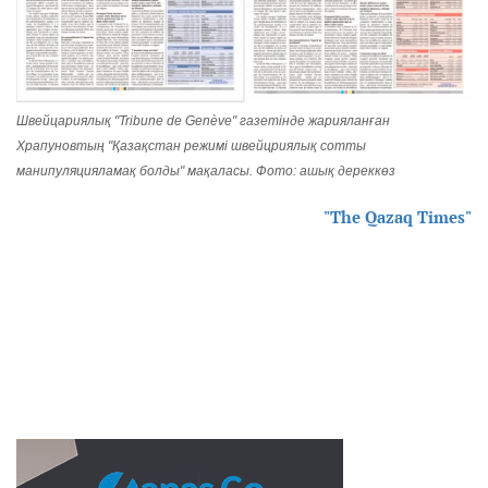
Швейцариялық "Tribune de Genève" газетінде жарияланған
Храпуновтың "Қазақстан режимі швейцриялық сотты
манипуляцияламақ болды" мақаласы. Фото: ашық дереккөз
"The Qazaq Times"