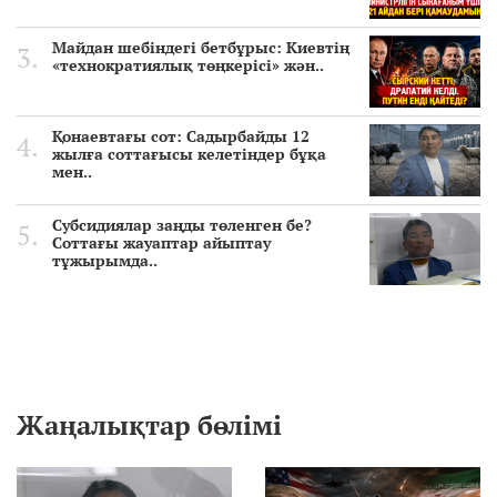
Майдан шебіндегі бетбұрыс: Киевтің
«технократиялық төңкерісі» жән..
Қонаевтағы сот: Садырбайды 12
жылға соттағысы келетіндер бұқа
мен..
Субсидиялар заңды төленген бе?
Соттағы жауаптар айыптау
тұжырымда..
Жаңалықтар бөлімі