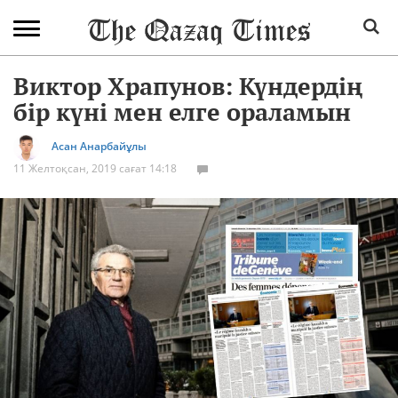
Виктор Храпунов: Күндердің
бір күні мен елге ораламын
Асан Анарбайұлы
11 Желтоқсан, 2019 сағат 14:18