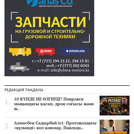
РЕДАКЦИЯ ТАҢДАУЫ
10 КҮНДЕ НЕ ӨЗГЕРДІ? Покровск
маңындағы қасап, дрон соғысы және
ж..
Алмасбек Садырбай ісі: Протоколдағы
«күмәнді» кол қоюлар, Павлода..