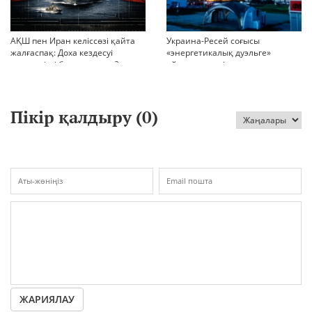
АҚШ пен Иран келіссөзі қайта
Украина-Ресей соғысы
жалғаспақ: Доха кездесуі
«энергетикалық дуэльге»
шиеленісті бәсеңдете ме?
айналып кетті
Пікір қалдыру (
0
)
ЖАРИЯЛАУ