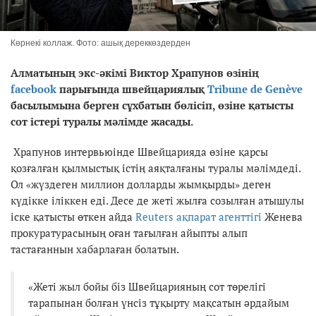
Көрнекі коллаж. Фото: ашық дереккөздерден
Алматының экс-әкімі Виктор Храпунов өзінің
facebook
парығында швейцариялық
Tribune de Genève
басылымына берген сұхбатын бөлісіп, өзіне қатысты
сот істері туралы мәлімде жасады.
Храпунов интервьюінде Швейцарияда өзіне қарсы
қозғалған қылмыстық істің аяқталғаны туралы мәлімдеді.
Ол «жүздеген миллион долларды жымқырды» деген
күдікке іліккен еді. Десе де жеті жылға созылған атышулы
іске қатысты өткен айда
Reuters ақпарат агенттігі
Женева
прокуратурасының оған тағылған айыпты алып
тастағаннын хабарлаған болатын.
«Жеті жыл бойы біз Швейцарияның сот төрелігі
тарапынан болған үнсіз тұқырту мақсатын әрдайым