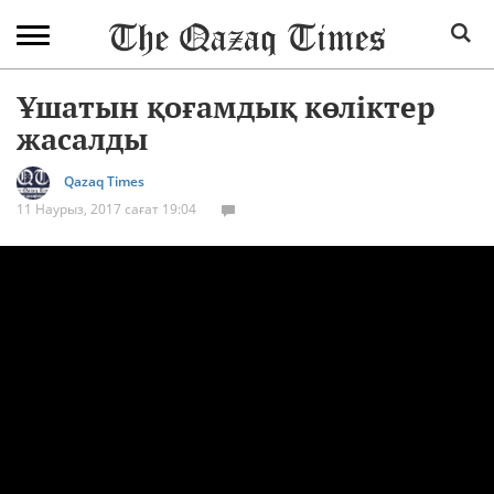
Ұшатын қоғамдық көліктер
жасалды
Qazaq Times
11 Наурыз, 2017 сағат 19:04