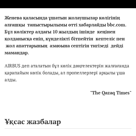
Женева қаласында ұшатын жолаушылар көлігінің
алғашқы таныстырылымы өтті хабарлайды bbc.com.
Бұл көліктер алдағы 10 жылдың ішінде кеңінен
қолданысқа еніп, күнделікті бітпейтін кептеліс пен
жол апаттарының азаюына септігін тигізеді дейді
мамандар.
AIRBUS деп аталатын бұл көлік дөңгелектерін жалғағанда
қарапайым көлік болады, ал пропеллерлері арқылы ұша
алды.
"The Qazaq Times"
Ұқсас жазбалар