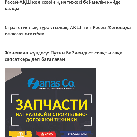
Ресей-АҚШ келіссөзінің нәтижесі беймәлім күйде
қалды
Стратегиялық тұрақтылық: АҚШ пен Ресей Женевада
келіссөз өткізбек
Женевада жүздесу: Путин Байденді «тісқақты сақа
саясаткер» деп бағалаған