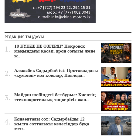
РЕДАКЦИЯ ТАҢДАУЫ
10 КҮНДЕ НЕ ӨЗГЕРДІ? Покровск
маңындағы қасап, дрон соғысы және
ж..
Алмасбек Садырбай ісі: Протоколдағы
«күмәнді» кол қоюлар, Павлода..
Майдан шебіндегі бетбұрыс: Киевтің
«технократиялық төңкерісі» жән..
Қонаевтағы сот: Садырбайды 12
жылға соттағысы келетіндер бұқа
мен..