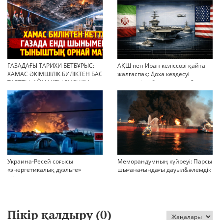
ГАЗАДАҒЫ ТАРИХИ БЕТБҰРЫС:
АҚШ пен Иран келіссөзі қайта
ХАМАС ӘКІМШІЛІК БИЛІКТЕН БАС
жалғаспақ: Доха кездесуі
ТАРТТЫ. АЙМАҚТЫ ЕНДІ КІМ
шиеленісті бәсеңдете ме?
БАСҚАРАДЫ?
Украина-Ресей соғысы
Меморандумның күйреуі: Парсы
«энергетикалық дуэльге»
шығанағындағы дауыл&әлемдік
айналып кетті
тәртіптің сын сағаты соғып тұр
Пікір қалдыру (
0
)