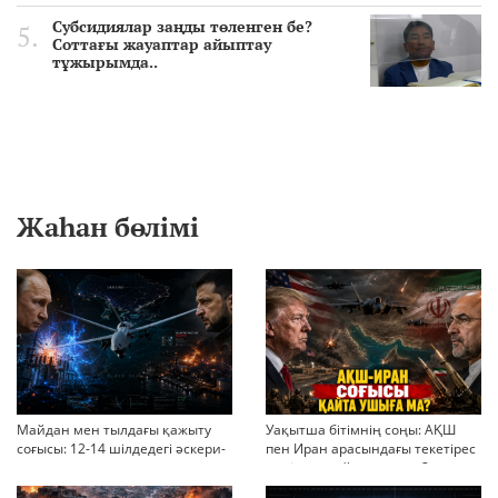
Субсидиялар заңды төленген бе?
Соттағы жауаптар айыптау
тұжырымда..
Жаһан бөлімі
Майдан мен тылдағы қажыту
Уақытша бітімнің соңы: АҚШ
соғысы: 12-14 шілдедегі әскери-
пен Иран арасындағы текетірес
стратегиялық ахуал
неліктен қайта ушықты?