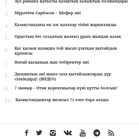
Ауа райына қатысты қазақтың халықтық болжамдары
Мұратбек Сарбасов – Шофер әні
Қазақстандағы ең лас қалалар тізімі жарияланды
Орыстың бес солдатын жалғыз ұрып жыққан қазақ
Қос қызын қазақша той жасап ұзатқан қытайдың
құпиясы
Ноғай қызының жан тебірентер әні
Димаштың әні шыға сала қытайлықтарды дүр
сілкіндірді: (ВИДЕО)
7 мамыр - Отан қорғаушылар күні құтты болсын!
Қазақстандықтар визасыз 71 елге бара алады