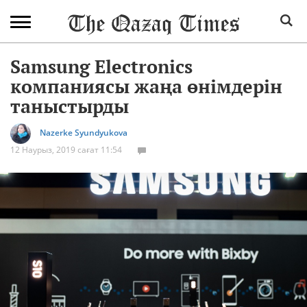
Samsung Electronics
компаниясы жаңа өнімдерін
таныстырды
Nazerke Syundyukova
12 Наурыз, 2019 сағат 11:54