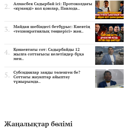
Алмасбек Садырбай ісі: Протоколдағы
«күмәнді» кол қоюлар, Павлода..
Майдан шебіндегі бетбұрыс: Киевтің
«технократиялық төңкерісі» жән..
Қонаевтағы сот: Садырбайды 12
жылға соттағысы келетіндер бұқа
мен..
Субсидиялар заңды төленген бе?
Соттағы жауаптар айыптау
тұжырымда..
Жаңалықтар бөлімі