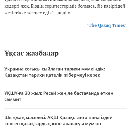
кедергі жоқ. Біздің серіктестеріміз болмаса, біз қазіргідей
жетістікке жетпес едік", - деді ол.
"The Qazaq Times"
Ұқсас жазбалар
Украина соғысы сыйлаған тарихи мүмкіндік:
Қазақстан тарихи қателік жібермеуі керек
ҰҚШҰ-ға 30 жыл: Ресей жеңіле бастағанда өткен
саммит
Шыңжаң мәселесі: АҚШ Қазақстанға пана іздей
келген қазақтардың ісіне араласуы мүмкін