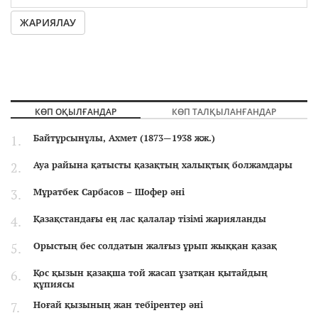
ЖАРИЯЛАУ
КӨП ОҚЫЛҒАНДАР
КӨП ТАЛҚЫЛАНҒАНДАР
Байтұрсынұлы, Ахмет (1873—1938 жж.)
Ауа райына қатысты қазақтың халықтық болжамдары
Мұратбек Сарбасов – Шофер әні
Қазақстандағы ең лас қалалар тізімі жарияланды
Орыстың бес солдатын жалғыз ұрып жыққан қазақ
Қос қызын қазақша той жасап ұзатқан қытайдың
құпиясы
Ноғай қызының жан тебірентер әні