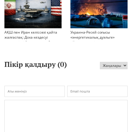
АҚШ пен Иран келіссөзі қайта
Украина-Ресей соғысы
жалғаспақ: Доха кездесуі
«энергетикалық дуэльге»
шиеленісті бәсеңдете ме?
айналып кетті
Пікір қалдыру (
0
)