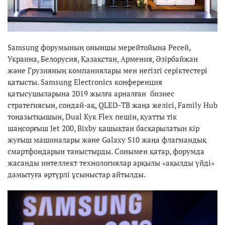
Samsung форумының оныншы мерейтойына Ресей,
Украина, Белорусия, Қазақстан, Армения, Әзірбайжан
және Грузияның компаниялары мен негізгі серіктестері
қатысты. Samsung Electronics конференция
қатысушыларына 2019 жылға арналған бизнес
стратегиясын, сондай-ақ, QLED-ТВ жаңа желісі, Family Hub
тоңазытқышын, Dual Кук Flex пешін, қуатты тік
шаңсорғыш Jet 200, Bixby қашықтан басқарылатын кір
жуғыш машиналары және Galaxy S10 жаңа флагмандық
смартфондарын таныстырды. Сонымен қатар, форумда
жасанды интеллект технологиялар арқылы «ақылды үйді»
дамытуға әртүрлі ұсыныстар айтылды.