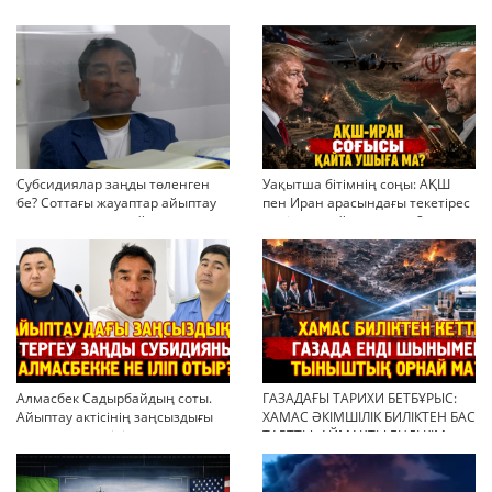
Субсидиялар заңды төленген
Уақытша бітімнің соңы: АҚШ
бе? Соттағы жауаптар айыптау
пен Иран арасындағы текетірес
тұжырымдарын қайта қарауға
неліктен қайта ушықты?
негіз бола ала ма?
Алмасбек Садырбайдың соты.
ГАЗАДАҒЫ ТАРИХИ БЕТБҰРЫС:
Айыптау актісінің заңсыздығы
ХАМАС ӘКІМШІЛІК БИЛІКТЕН БАС
мен қолдан өсірілген
ТАРТТЫ. АЙМАҚТЫ ЕНДІ КІМ
миллиондар
БАСҚАРАДЫ?