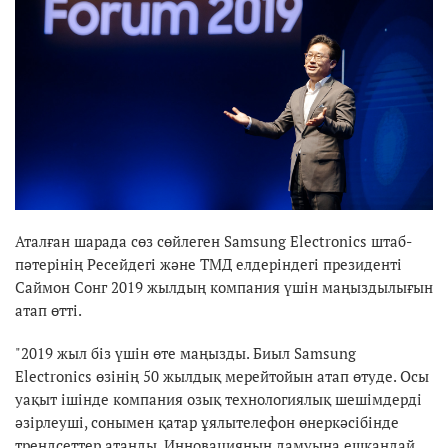
Аталған шарада сөз сөйлеген Samsung Electronics штаб-
пәтерінің Ресейдегі және ТМД елдеріндегі президенті
Саймон Сонг 2019 жылдың компания үшін маңыздылығын
атап өтті.
"2019 жыл біз үшін өте маңызды. Биыл Samsung
Electronics өзінің 50 жылдық мерейтойын атап өтуде. Осы
уақыт ішінде компания озық технологиялық шешімдерді
әзірлеуші, сонымен қатар ұялытелефон өнеркәсібінде
трендсеттер атанды. Инновацияның дамуына ешқандай