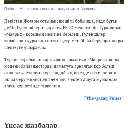
Пәкістан Жоғары соты шешім шығарды. Фото: Анадолы.
Пәкістан Жоғары сотының шешімі бойынша, елде бұған
дейін Гүленшілерге қарасты FETO мекептерін Түркияның
«Маариф» қорының иелігіне беріледі. Гүленшілер
тарабынан құрылған орталықтар мен білім беру орындары
шектеуге ұшырамақ.
Түркия тарабынан қаржыландырылатын «Маариф» қоры
мәдени байланыстарды дамытуға арналған қор болып
саналады. Аталған қор, сондай-ақ, әр елде сол елдердің
Білім беру министрлігінен тыс мектеп ашуға мүмкіндік
алған қор ретінде тіркелген.
“The Qazaq Times”
Ұқсас жазбалар