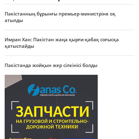
Пәкістанның бұрынғы премьер-министріне оқ
атылды
Имран Хан: Пәкістан жаңа қырғи-қабақ соғысқа
қатыспайды
Пәкістанда жойқын жер сілкінісі болды