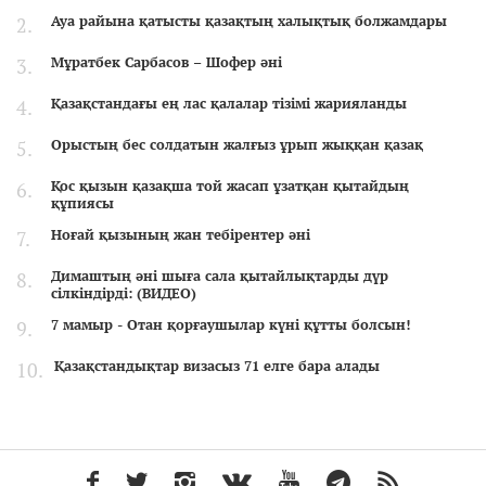
Ауа райына қатысты қазақтың халықтық болжамдары
Мұратбек Сарбасов – Шофер әні
Қазақстандағы ең лас қалалар тізімі жарияланды
Орыстың бес солдатын жалғыз ұрып жыққан қазақ
Қос қызын қазақша той жасап ұзатқан қытайдың
құпиясы
Ноғай қызының жан тебірентер әні
Димаштың әні шыға сала қытайлықтарды дүр
сілкіндірді: (ВИДЕО)
7 мамыр - Отан қорғаушылар күні құтты болсын!
Қазақстандықтар визасыз 71 елге бара алады