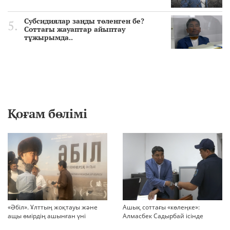
Субсидиялар заңды төленген бе?
Соттағы жауаптар айыптау
тұжырымда..
Қоғам бөлімі
«Әбіл». Ұлттың жоқтауы және
Ашық соттағы «көлеңке»:
ащы өмірдің ашынған үні
Алмасбек Садырбай ісінде
жауапсыз қалған сұрақтар