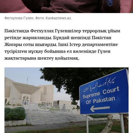
Фетхуллах Гүлен. Фото: Kavkaznews.az.
Пәкістанда Фетхуллах Гүленшілер террорлық ұйым
ретінде жарияланды. Бұндай шешімді Пәкістан
Жоғары соты шығарды. Ішкі Істер департаментіне
түсірілген нұсқау бойынша ел көлемінде Гүлен
жақтастарына шектеу қойылмақ.