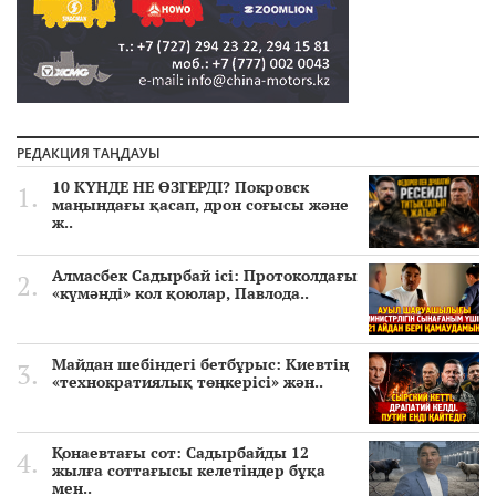
РЕДАКЦИЯ ТАҢДАУЫ
10 КҮНДЕ НЕ ӨЗГЕРДІ? Покровск
маңындағы қасап, дрон соғысы және
ж..
Алмасбек Садырбай ісі: Протоколдағы
«күмәнді» кол қоюлар, Павлода..
Майдан шебіндегі бетбұрыс: Киевтің
«технократиялық төңкерісі» жән..
Қонаевтағы сот: Садырбайды 12
жылға соттағысы келетіндер бұқа
мен..