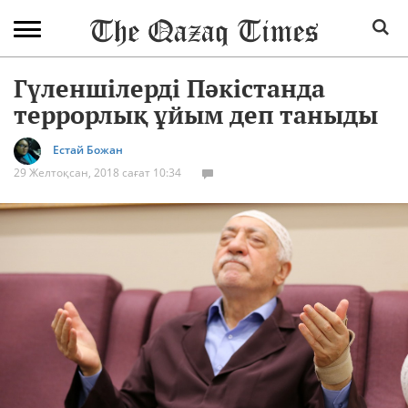
Гүленшілерді Пәкістанда
террорлық ұйым деп таныды
Естай Божан
29 Желтоқсан, 2018 сағат 10:34