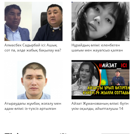
көбейіп барады
Алмасбек Садырбай ісі: Ашық
Нұрайдың өлімі: еленбеген
сот па, әлде жабық бақылау ма?
шағым мен жауапсыз қалған
қауіп
Атыраудағы жұмбақ жоғалу мен
Айзат Жұманованың өлімі: бүгін
адам өлімі: із-түзсіз артылған
үкім оқылды, айыпталушы 14
отбасы, полиция тергеуі және
жылға сотталды
қоғам реакциясы