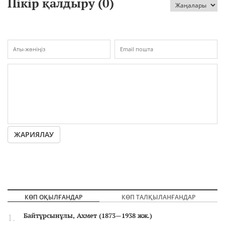
Пікір қалдыру (
0
)
ЖАРИЯЛАУ
КӨП ОҚЫЛҒАНДАР
КӨП ТАЛҚЫЛАНҒАНДАР
Байтұрсынұлы, Ахмет (1873—1938 жж.)