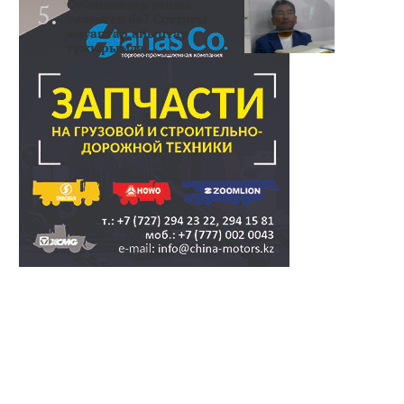
Субсидиялар заңды
төленген бе? Соттағы
жауаптар айыптау
тұжырымда..