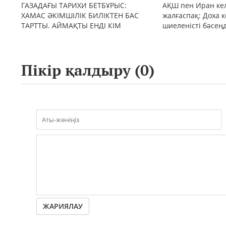
ГАЗАДАҒЫ ТАРИХИ БЕТБҰРЫС:
АҚШ пен Иран кел
ХАМАС ӘКІМШІЛІК БИЛІКТЕН БАС
жалғаспақ: Доха к
ТАРТТЫ. АЙМАҚТЫ ЕНДІ КІМ
шиеленісті бәсең
БАСҚАРАДЫ?
Пікір қалдыру (
0
)
ЖАРИЯЛАУ