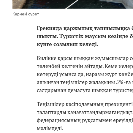
Көрнекі сурет
Грекияда қаржылық тапшылыққа б
шықты. Туристік маусым кезінде 
күнге созылып келеді.
Билікке қарсы шыққан жұмысшылар со
төленбей келгенін айтады. Кеме иел
көтеруді ұсынса да, наразы жұрт көнб
ашынған теңізшілер жалақыны 5%-ға к
салдарынан демалуға шыққан туристер
Теңізшілер кәсіподағының президенті
талаптарды қанағаттандырмағандықт
федерациясының рұқсатымен ереуілді т
мәлімдеді.