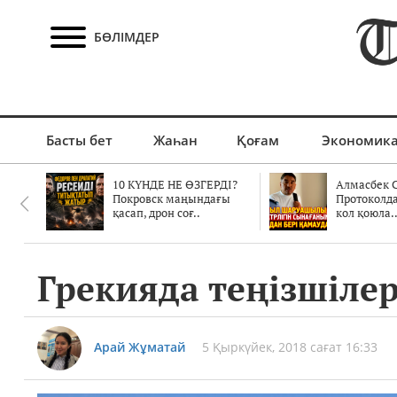
БӨЛІМДЕР
Басты бет
Жаһан
Қоғам
Экономик
10 КҮНДЕ НЕ ӨЗГЕРДІ?
Алмасбек С
Покровск маңындағы
Протоколд
қасап, дрон соғ..
кол қоюла.
Грекияда теңізшілер
Арай Жұматай
5 Қыркүйек, 2018 сағат 16:33