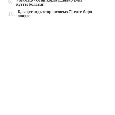
7 мамыр - Отан қорғаушылар күні
құтты болсын!
Қазақстандықтар визасыз 71 елге бара
алады