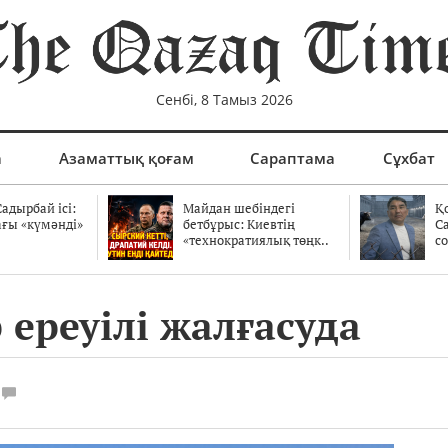
Сенбі, 8 Тамыз 2026
а
Азаматтық қоғам
Сараптама
Сұхбат
адырбай ісі:
Майдан шебіндегі
Қ
ағы «күмәнді»
бетбұрыс: Киевтің
С
.
«технократиялық төңк..
со
 ереуілі жалғасуда