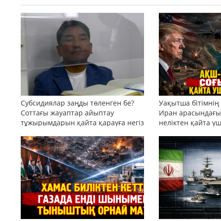
Субсидиялар заңды төленген бе?
Уақытша бітімнің
Соттағы жауаптар айыптау
Иран арасындағы 
тұжырымдарын қайта қарауға негіз
неліктен қайта у
бола ала ма?