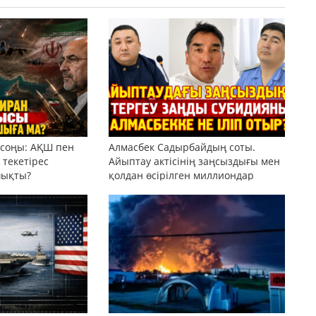
 соңы: АҚШ пен
Алмасбек Садырбайдың соты.
текетірес
Айыптау актісінің заңсыздығы мен
шықты?
қолдан өсірілген миллиондар