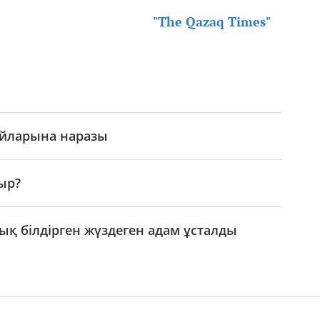
"The Qazaq Times"
айларына наразы
ыр?
ық білдірген жүздеген адам ұсталды