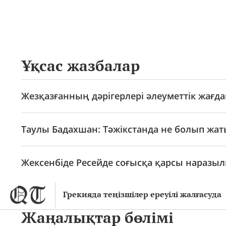
Ұқсас жазбалар
Жезқазғанның дәрігерлері әлеуметтік жағд
Таулы Бадахшан: Тәжікстанда не болып жат
Жексенбіде Ресейде соғысқа қарсы наразыл
Грекияда теңізшілер ереуілі жалғасуда
Жаңалықтар бөлімі