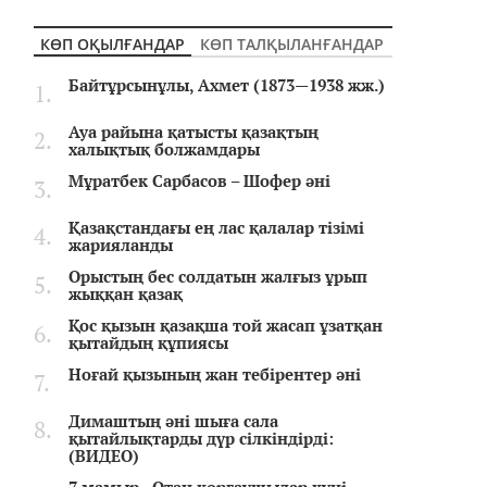
КӨП ОҚЫЛҒАНДАР
КӨП ТАЛҚЫЛАНҒАНДАР
Байтұрсынұлы, Ахмет (1873—1938 жж.)
Ауа райына қатысты қазақтың
халықтық болжамдары
Мұратбек Сарбасов – Шофер әні
Қазақстандағы ең лас қалалар тізімі
жарияланды
Орыстың бес солдатын жалғыз ұрып
жыққан қазақ
Қос қызын қазақша той жасап ұзатқан
қытайдың құпиясы
Ноғай қызының жан тебірентер әні
Димаштың әні шыға сала
қытайлықтарды дүр сілкіндірді:
(ВИДЕО)