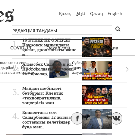
Қазақ
قازاق
Qazaq
English
РЕДАКЦИЯ ТАҢДАУЫ
10 КҮНДЕ НЕ ӨЗГЕРДІ?
Покровск маңындағы
COVID-19
Qazaq сөзі
Мультимедиа
қасап, дрон соғысы және
ж..
онаевтағы сот:
Субсидиялар заңды
Алмасбек Садырбай ісі:
адырбайды 12 жылға
төленген бе? Соттағы
Протоколдағы «күмәнді»
ттағысы келетінде..
жауаптар айыптау..
кол қоюлар, Павлода..
Майдан шебіндегі
бетбұрыс: Киевтің
«технократиялық
төңкерісі» жән..
Қонаевтағы сот:
Садырбайды 12 жылға
соттағысы келетіндер
бұқа мен..