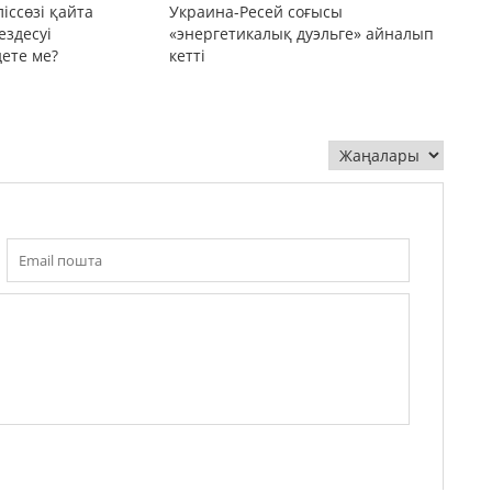
іссөзі қайта
Украина-Ресей соғысы
ездесуі
«энергетикалық дуэльге» айналып
дете ме?
кетті