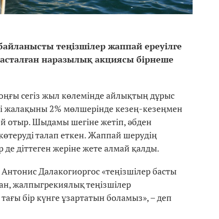
айланысты теңізшілер жаппай ереуілге
басталған наразылық акциясы бірнеше
ңғы сегіз жыл көлемінде айлықтың дұрыс
ері жалақыны 2% мөлшерінде кезең-кезеңмен
ей отыр. Шыдамы шегіне жетіп, әбден
өтеруді талап еткен. Жаппай шерудің
 де діттеген жеріне жете алмай қалды.
 Антонис Далакогиоргос «теңізшілер басты
ан, жалпыгрекиялық теңізшілер
ағы бір күнге ұзартатын боламыз», – деп