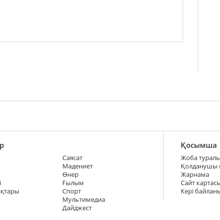
р
Қосымша
Саясат
Жоба турал
Мәдениет
Қолданушы
Өнер
Жарнама
і
Ғылым
Сайт картас
ақтары
Спорт
Кері байлан
Мультимедиа
Дайджест