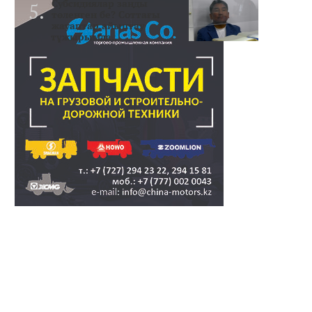
Субсидиялар заңды
төленген бе? Соттағы
жауаптар айыптау
тұжырымда..