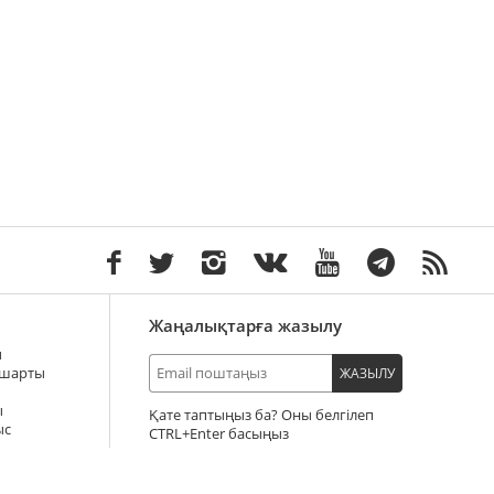
Жаңалықтарға жазылу
ы
 шарты
ЖАЗЫЛУ
ы
Қате таптыңыз ба? Оны белгілеп
ыс
+Enter басыңыз