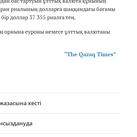
дан бас тартуын ұлттық валюта құнының
 Иран риалының долларға шаққандағы бағамы
 бір доллар 37 355 риалға тең.
ң орнына еуроны немесе ұлттық валютаны
“The Qazaq Times”
жазасына кесті
ұнсыздануда