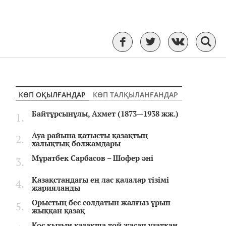
КӨП ОҚЫЛҒАНДАР
КӨП ТАЛҚЫЛАНҒАНДАР
Байтұрсынұлы, Ахмет (1873—1938 жж.)
Ауа райына қатысты қазақтың
халықтық болжамдары
Мұратбек Сарбасов – Шофер әні
Қазақстандағы ең лас қалалар тізімі
жарияланды
Орыстың бес солдатын жалғыз ұрып
жыққан қазақ
Қос қызын қазақша той жасап ұзатқан