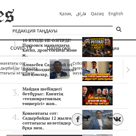
Қазақ
قازاق
Qazaq
English
РЕДАКЦИЯ ТАҢДАУЫ
10 КҮНДЕ НЕ ӨЗГЕРДІ?
Покровск маңындағы
COVID-19
Qazaq сөзі
Мультимедиа
қасап, дрон соғысы және
ж..
онаевтағы сот:
Субсидиялар заңды
Алмасбек Садырбай ісі:
адырбайды 12 жылға
төленген бе? Соттағы
Протоколдағы «күмәнді»
ттағысы келетінде..
жауаптар айыптау..
кол қоюлар, Павлода..
Майдан шебіндегі
бетбұрыс: Киевтің
«технократиялық
төңкерісі» жән..
Қонаевтағы сот:
Садырбайды 12 жылға
соттағысы келетіндер
бұқа мен..