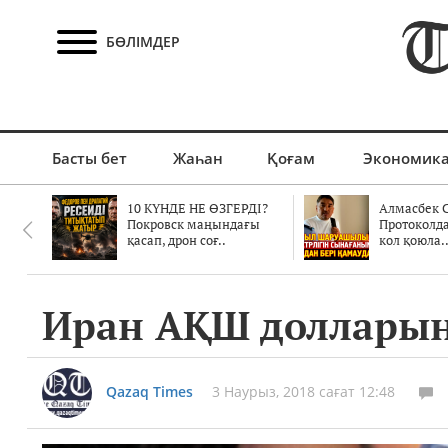
БӨЛІМДЕР
Басты бет
Жаһан
Қоғам
Экономик
10 КҮНДЕ НЕ ӨЗГЕРДІ?
Алмасбек С
Покровск маңындағы
Протоколд
қасап, дрон соғ..
кол қоюла.
Иран АҚШ долларын
Qazaq Times
3 Наурыз, 2018 сағат 12:48