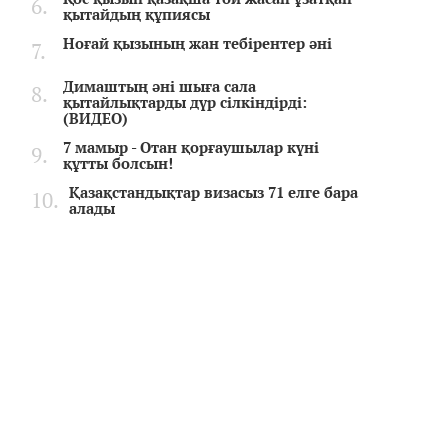
қытайдың құпиясы
Ноғай қызының жан тебірентер әні
Димаштың әні шыға сала
қытайлықтарды дүр сілкіндірді:
(ВИДЕО)
7 мамыр - Отан қорғаушылар күні
құтты болсын!
Қазақстандықтар визасыз 71 елге бара
алады