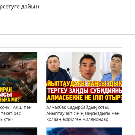
өрсетуге дайын
 соңы: АҚШ пен
Алмасбек Садырбайдың соты.
текетірес
Айыптау актісінің заңсыздығы мен
шықты?
қолдан өсірілген миллиондар