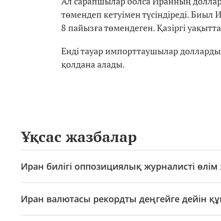
Ал сарапшылар болса Иранның доллар
төмендеп кетуімен түсіндіреді. Биыл
8 пайызға төмендеген. Қазіргі уақытта
Енді тауар импорттаушылар долларды
қолдана алады.
Ұқсас жазбалар
Иран билігі оппозициялық журналисті өлім 
Иран валютасы рекордты деңгейге дейін қ