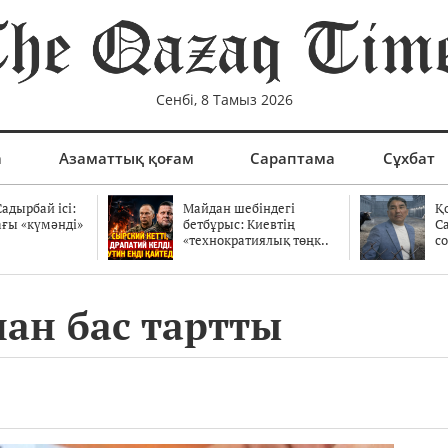
Сенбі, 8 Тамыз 2026
а
Азаматтық қоғам
Сараптама
Сұхбат
адырбай ісі:
Майдан шебіндегі
Қ
ағы «күмәнді»
бетбұрыс: Киевтің
С
.
«технократиялық төңк..
со
ан бас тартты