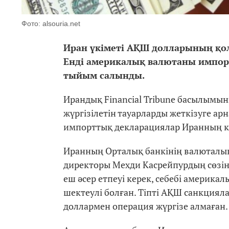
Фото: alsouria.net
Иран үкіметі АҚШ долларының қо
Енді америкалық валютаны импорт
тыйым салынды.
Ирандық Financial Tribune басылымын
жүргізілетін тауарларды жеткізуге ар
импорттық декларациялар Иранның к
Иранның Орталық банкінің валюталық
директоры Мехди Касрейпурдың сөзін
еш әсер етпеуі керек, себебі америка
шектеулі болған. Тіпті АҚШ санкцияла
доллармен операция жүргізе алмаған.