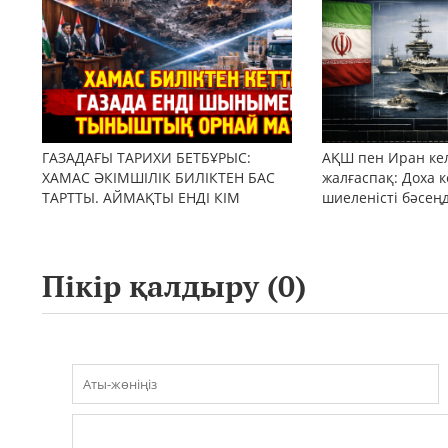
ГАЗАДАҒЫ ТАРИХИ БЕТБҰРЫС:
АҚШ пен Иран кел
ХАМАС ӘКІМШІЛІК БИЛІКТЕН БАС
жалғаспақ: Доха к
ТАРТТЫ. АЙМАҚТЫ ЕНДІ КІМ
шиеленісті бәсең
БАСҚАРАДЫ?
Пікір қалдыру (
0
)