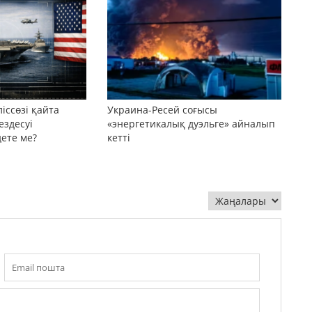
іссөзі қайта
Украина-Ресей соғысы
ездесуі
«энергетикалық дуэльге» айналып
дете ме?
кетті