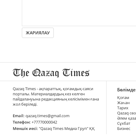
ЖАРИЯЛАУ
Qazaq Times - ақпараттық, қоғамдық-саяси
Бөлімде
порталы. Материалдардың кез келген
Қоғам
пайдалануына редакцияның келісімімен ғана
Жаһан
жол беріледі.
Тарих
Qazaq сөз
Email:
qazaq.times@gmail.com
Әлем қаз
Телефон:
+77770000042
Сұхбат
Меншік иесі:
"Qazaq Times Медиа Груп" ҚҚ
Бизнес