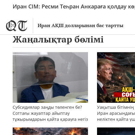
Иран СІМ: Ресми Теһран Анкараға қолдау к
Иран АҚШ долларынан бас тартты
Жаңалықтар бөлімі
Субсидиялар заңды төленген бе?
Уақытша бітімнің
Соттағы жауаптар айыптау
Иран арасындағы 
тұжырымдарын қайта қарауға негіз
неліктен қайта у
бола ала ма?