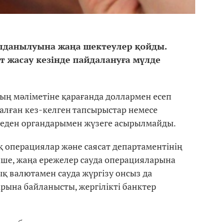
лданылуына жаңа шектеулер қойды.
 жасау кезінде пайдалануға мүлде
ың мәліметіне қарағанда доллармен есеп
налған кез-келген тапсырыстар немесе
еден органдарымен жүзеге асырылмайды.
 операциялар және саясат департаментінің
ше, жаңа ережелер сауда операцияларына
лық валютамен сауда жүргізу онсыз да
рына байланысты, жергілікті банктер