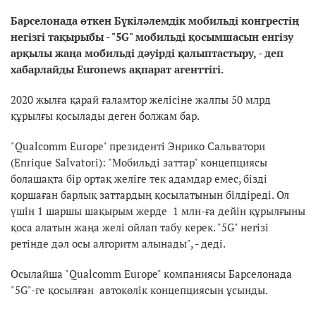
Барселонада өткен Бүкіләлемдік мобильді конгрестің
негізгі тақырыбы - "5G" мобильді қосымшасын енгізу
арқылы жаңа мобильді дәуірді қалыптастыру, - деп
хабарлайды Euronews ақпарат агенттігі.
2020 жылға қарай ғаламтор желісіне жалпы 50 млрд
құрылғы қосылады деген болжам бар.
"Qualcomm Europе" президенті Энрико Сальватори
(Enrique Salvatori): "Мобильді заттар" концепциясы
болашақта бір ортақ желіге тек адамдар емес, бізді
қоршаған барлық заттардың қосылатынын білдіреді. Ол
үшін 1 шаршы шақырым жерде 1 млн-ға дейін құрылғыны
қоса алатын жаңа желі ойлап табу керек. "5G" негізі
ретінде дәл осы алгоритм алынады", - деді.
Осылайша "Qualcomm Europе" компаниясы Барселонада
"5G"-ге қосылған автокөлік концепциясын ұсынды.