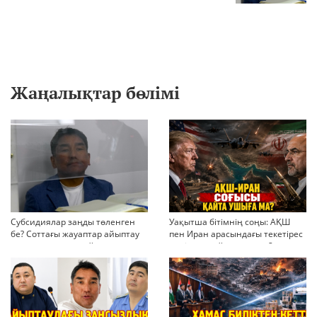
Жаңалықтар бөлімі
Субсидиялар заңды төленген
Уақытша бітімнің соңы: АҚШ
бе? Соттағы жауаптар айыптау
пен Иран арасындағы текетірес
тұжырымдарын қайта қарауға
неліктен қайта ушықты?
негіз бола ала ма?