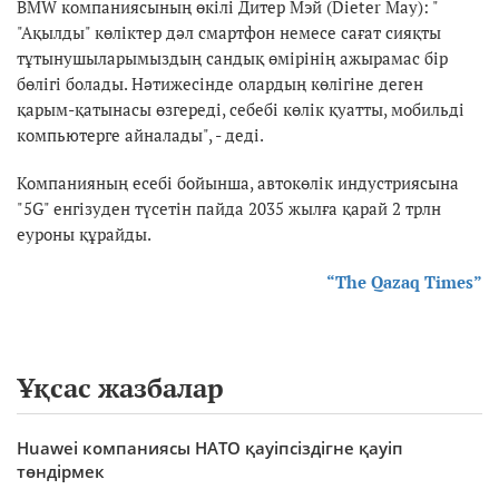
BMW компаниясының өкілі Дитер Мэй (Dieter May): "
"Ақылды" көліктер дәл смартфон немесе сағат сияқты
тұтынушыларымыздың сандық өмірінің ажырамас бір
бөлігі болады. Нәтижесінде олардың көлігіне деген
қарым-қатынасы өзгереді, себебі көлік қуатты, мобильді
компьютерге айналады", - деді.
Компанияның есебі бойынша, автокөлік индустриясына
"5G" енгізуден түсетін пайда 2035 жылға қарай 2 трлн
еуроны құрайды.
“The Qazaq Times”
Ұқсас жазбалар
Huawei компаниясы НАТО қауіпсіздігне қауіп
төндірмек