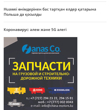
Huawei өнімдерінен бас тартқан елдер қатарына
Польша да қосылды
Коронавирус: әлем және 5G әлегі