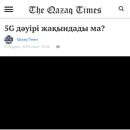
5G дәуірі жақындады ма?
Qazaq Times
2 Наурыз, 2018 сағат 16:28