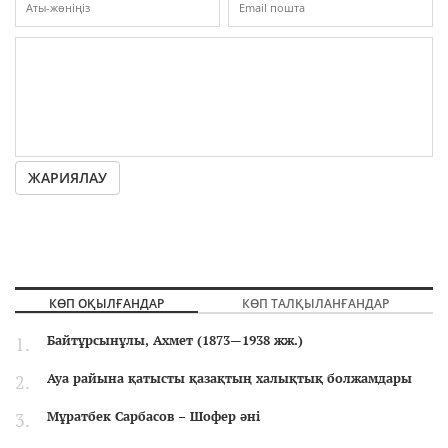
ЖАРИЯЛАУ
КӨП ОҚЫЛҒАНДАР
КӨП ТАЛҚЫЛАНҒАНДАР
Байтұрсынұлы, Ахмет (1873—1938 жж.)
Ауа райына қатысты қазақтың халықтық болжамдары
Мұратбек Сарбасов – Шофер әні