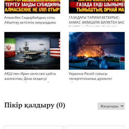
Алмасбек Садырбайдың соты.
ГАЗАДАҒЫ ТАРИХИ БЕТБҰРЫС:
Айыптау актісінің заңсыздығы
ХАМАС ӘКІМШІЛІК БИЛІКТЕН БАС
мен қолдан өсірілген
ТАРТТЫ. АЙМАҚТЫ ЕНДІ КІМ
миллиондар
БАСҚАРАДЫ?
АҚШ пен Иран келіссөзі қайта
Украина-Ресей соғысы
жалғаспақ: Доха кездесуі
«энергетикалық дуэльге»
шиеленісті бәсеңдете ме?
айналып кетті
Пікір қалдыру (
0
)