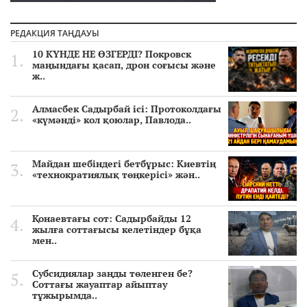
РЕДАКЦИЯ ТАҢДАУЫ
10 КҮНДЕ НЕ ӨЗГЕРДІ? Покровск
маңындағы қасап, дрон соғысы және
ж..
Алмасбек Садырбай ісі: Протоколдағы
«күмәнді» кол қоюлар, Павлода..
Майдан шебіндегі бетбұрыс: Киевтің
«технократиялық төңкерісі» жән..
Қонаевтағы сот: Садырбайды 12
жылға соттағысы келетіндер бұқа
мен..
Субсидиялар заңды төленген бе?
Соттағы жауаптар айыптау
тұжырымда..