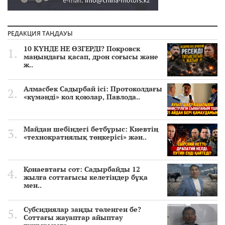
РЕДАКЦИЯ ТАҢДАУЫ
10 КҮНДЕ НЕ ӨЗГЕРДІ? Покровск
маңындағы қасап, дрон соғысы және
ж..
Алмасбек Садырбай ісі: Протоколдағы
«күмәнді» кол қоюлар, Павлода..
Майдан шебіндегі бетбұрыс: Киевтің
«технократиялық төңкерісі» жән..
Қонаевтағы сот: Садырбайды 12
жылға соттағысы келетіндер бұқа
мен..
Субсидиялар заңды төленген бе?
Соттағы жауаптар айыптау