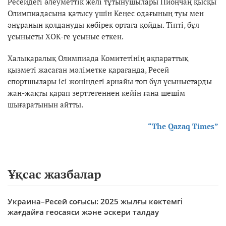
Ресейдегі әлеуметтік желі тұтынушылары Пиоңчаң қысқы
Олимпиадасына қатысу үшін Кеңес одағының туы мен
әнұранын қолдануды көбірек ортаға қойды. Тіпті, бұл
ұсынысты ХОК-ге ұсыныс еткен.
Халықаралық Олимпиада Комитетінің ақпараттық
қызметі жасаған мәліметке қарағанда, Ресей
спортшылары ісі жөніндегі арнайы топ бұл ұсыныстарды
жан-жақты қарап зерттегеннен кейін ғана шешім
шығаратынын айтты.
“The Qazaq Times”
Ұқсас жазбалар
Украина–Ресей соғысы: 2025 жылғы көктемгі
жағдайға геосаяси және әскери талдау