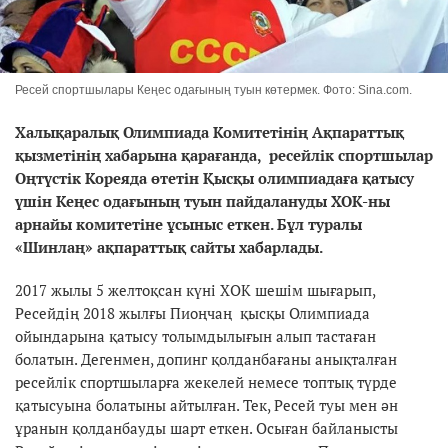
Ресей спортшылары Кеңес одағының туын көтермек. Фото: Sina.com.
Халықаралық Олимпиада Комитетінің Ақпараттық
қызметінің хабарына қарағанда, ресейлік спортшылар
Оңтүстік Кореяда өтетін Қысқы олимпиадаға қатысу
үшін Кеңес одағының туын пайдалануды ХОК-ны
арнайы комитетіне ұсыныс еткен. Бұл туралы
«Шинлаң» ақпараттық сайты хабарлады.
2017 жылы 5 желтоқсан күні ХОК шешім шығарып,
Ресейдің 2018 жылғы Пиоңчаң қысқы Олимпиада
ойындарына қатысу толымдылығын алып тастаған
болатын. Дегенмен, допинг қолданбағаны анықталған
ресейлік спортшыларға жекелей немесе топтық түрде
қатысуына болатыны айтылған. Тек, Ресей туы мен ән
ұранын қолданбауды шарт еткен. Осыған байланысты