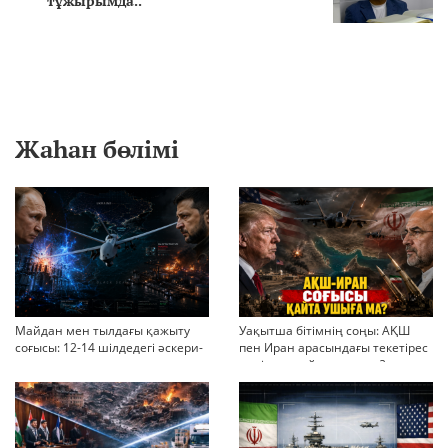
тұжырымда..
Жаһан бөлімі
Майдан мен тылдағы қажыту
Уақытша бітімнің соңы: АҚШ
соғысы: 12-14 шілдедегі әскери-
пен Иран арасындағы текетірес
стратегиялық ахуал
неліктен қайта ушықты?