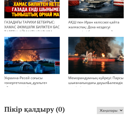
ГАЗАДАҒЫ ТАРИХИ БЕТБҰРЫС:
АҚШ пен Иран келіссөзі қайта
ХАМАС ӘКІМШІЛІК БИЛІКТЕН БАС
жалғаспақ: Доха кездесуі
ТАРТТЫ. АЙМАҚТЫ ЕНДІ КІМ
шиеленісті бәсеңдете ме?
БАСҚАРАДЫ?
Украина-Ресей соғысы
Меморандумның күйреуі: Парсы
«энергетикалық дуэльге»
шығанағындағы дауыл&әлемдік
айналып кетті
тәртіптің сын сағаты соғып тұр
Пікір қалдыру (
0
)