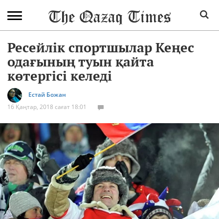
Ресейлік спортшылар Кеңес
одағының туын қайта
көтергісі келеді
Естай Божан
16 Қаңтар, 2018 сағат 18:01