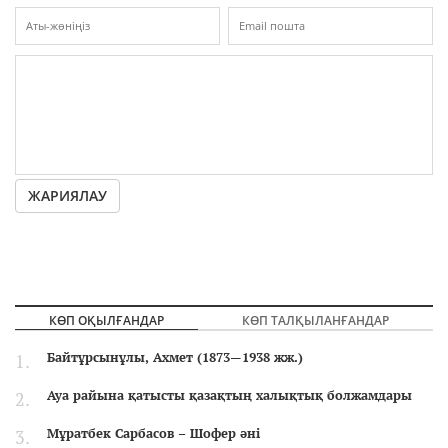
ЖАРИЯЛАУ
КӨП ОҚЫЛҒАНДАР
КӨП ТАЛҚЫЛАНҒАНДАР
Байтұрсынұлы, Ахмет (1873—1938 жж.)
Ауа райына қатысты қазақтың халықтық болжамдары
Мұратбек Сарбасов – Шофер әні