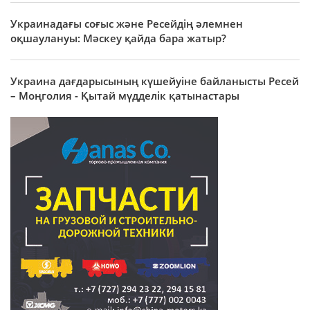
Украинадағы соғыс және Ресейдің әлемнен
оқшаулануы: Мәскеу қайда бара жатыр?
Украина дағдарысының күшейуіне байланысты Ресей
– Моңголия - Қытай мүдделік қатынастары