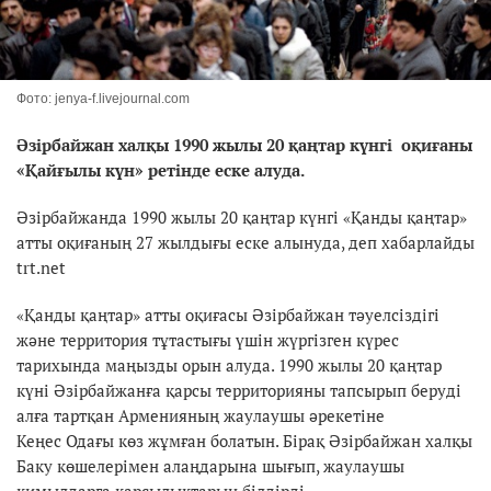
Фото: jenya-f.livejournal.com
Әзірбайжан халқы 1990 жылы 20 қаңтар күнгі оқиғаны
«Қайғылы күн» ретінде еске алуда.
Әзірбайжанда 1990 жылы 20 қаңтар күнгі «Қанды қаңтар»
атты оқиғаның 27 жылдығы еске алынуда, деп хабарлайды
trt.net
«Қанды қаңтар» атты оқиғасы Әзірбайжан тәуелсіздігі
және территория тұтастығы үшін жүргізген күрес
тарихында маңызды орын алуда. 1990 жылы 20 қаңтар
күні Әзірбайжанға қарсы территорияны тапсырып беруді
алға тартқан Арменияның жаулаушы әрекетіне
Кеңес Одағы көз жұмған болатын. Бірақ Әзірбайжан халқы
Баку көшелерімен алаңдарына шығып, жаулаушы
қимылдарға қарсылықтарын білдірді.