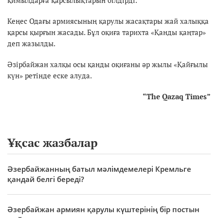
Кеңес Одағы армиясының қарулы жасақтары жай халыққа
қарсы қырғын жасады. Бұл оқиға тарихта «Қанды қаңтар»
деп жазылды.
Әзірбайжан халқы осы қанды оқиғаны әр жылы «Қайғылы
күн» ретінде еске алуда.
“The Qazaq Times”
Ұқсас жазбалар
Әзербайжанның батыл мәлімдемелері Кремльге
қандай белгі береді?
Әзербайжан армиян қарулы күштерінің бір постын