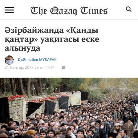
Әзірбайжанда «Қанды
қаңтар» уақиғасы еске
алынуда
Қойшыбек МҮБАРАК
21 Қаңтар, 2017 сағат 17:14