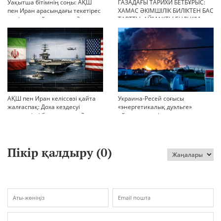
Уақытша бітімнің соңы: АҚШ
ГАЗАДАҒЫ ТАРИХИ БЕТБҰРЫС:
пен Иран арасындағы текетірес
ХАМАС ӘКІМШІЛІК БИЛІКТЕН БАС
неліктен қайта ушықты?
ТАРТТЫ. АЙМАҚТЫ ЕНДІ КІМ
БАСҚАРАДЫ?
АҚШ пен Иран келіссөзі қайта
Украина-Ресей соғысы
жалғаспақ: Доха кездесуі
«энергетикалық дуэльге»
шиеленісті бәсеңдете ме?
айналып кетті
Пікір қалдыру (
0
)