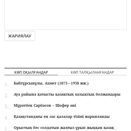
ЖАРИЯЛАУ
КӨП ОҚЫЛҒАНДАР
КӨП ТАЛҚЫЛАНҒАНДАР
Байтұрсынұлы, Ахмет (1873—1938 жж.)
Ауа райына қатысты қазақтың халықтық болжамдары
Мұратбек Сарбасов – Шофер әні
Қазақстандағы ең лас қалалар тізімі жарияланды
Орыстың бес солдатын жалғыз ұрып жыққан қазақ