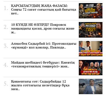
ҚАРСЫЛАСУДЫҢ ЖАҢА ФАЗАСЫ:
Соңғы 72 сағат соғыстың қай бағытқа
кет..
10 КҮНДЕ НЕ ӨЗГЕРДІ? Покровск
маңындағы қасап, дрон соғысы және
ж..
Алмасбек Садырбай ісі: Протоколдағы
«күмәнді» кол қоюлар, Павлода..
Майдан шебіндегі бетбұрыс: Киевтің
«технократиялық төңкерісі» жән..
Қонаевтағы сот: Садырбайды 12
жылға соттағысы келетіндер бұқа
мен..