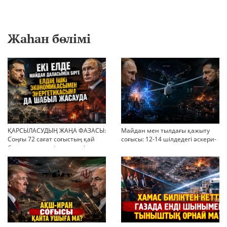
Жаһан бөлімі
ҚАРСЫЛАСУДЫҢ ЖАҢА ФАЗАСЫ:
Майдан мен тылдағы қажыту
Соңғы 72 сағат соғыстың қай
соғысы: 12-14 шілдедегі әскери-
бағытқа кеткенін көрсетті
стратегиялық ахуал