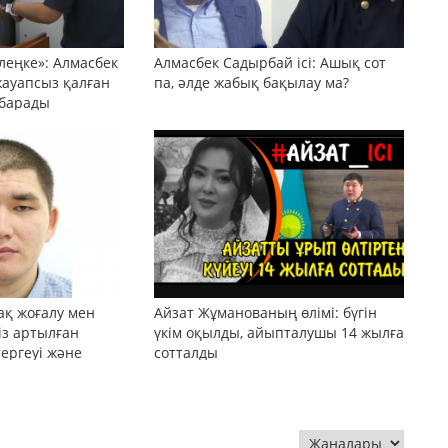
леңке»: Алмасбек
Алмасбек Садырбай ісі: Ашық сот
жауапсыз қалған
па, әлде жабық бақылау ма?
 барады
ақ жоғалу мен
Айзат Жұманованың өлімі: бүгін
сіз артылған
үкім оқылды, айыпталушы 14 жылға
тергеуі және
сотталды