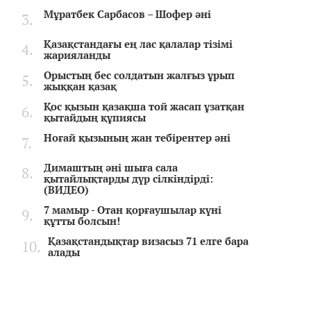
Мұратбек Сарбасов – Шофер әні
Қазақстандағы ең лас қалалар тізімі
жарияланды
Орыстың бес солдатын жалғыз ұрып
жыққан қазақ
Қос қызын қазақша той жасап ұзатқан
қытайдың құпиясы
Ноғай қызының жан тебірентер әні
Димаштың әні шыға сала
қытайлықтарды дүр сілкіндірді:
(ВИДЕО)
7 мамыр - Отан қорғаушылар күні
құтты болсын!
Қазақстандықтар визасыз 71 елге бара
алады