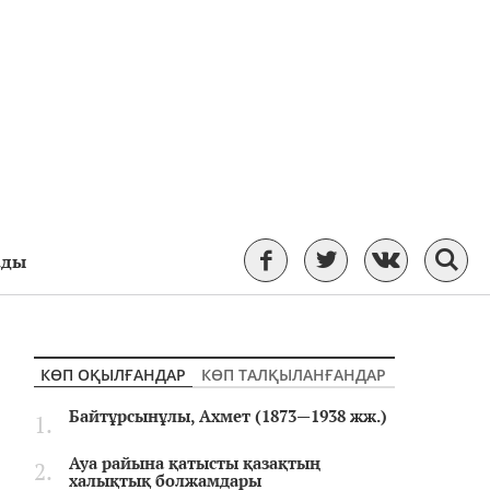
ады
КӨП ОҚЫЛҒАНДАР
КӨП ТАЛҚЫЛАНҒАНДАР
Байтұрсынұлы, Ахмет (1873—1938 жж.)
Ауа райына қатысты қазақтың
халықтық болжамдары