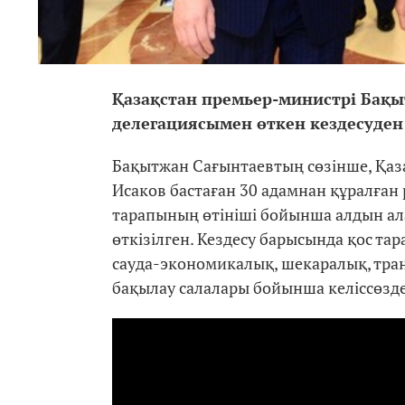
Қазақстан премьер-министрі Бақ
делегациясымен өткен кездесуден
Бақытжан Сағынтаевтың сөзінше, Қаз
Исаков бастаған 30 адамнан құралған 
тарапының өтініші бойынша алдын ала
өткізілген. Кездесу барысында қос т
сауда-экономикалық, шекаралық, тра
бақылау салалары бойынша келіссөзде