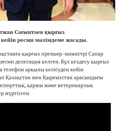
ытжан Сағынтаев қырғыз
 кейін ресми мәлімдеме жасады.
ақстанға қырғыз премьер-министрі Сапар
ресми делегация келген. Бұл кездесу қырғыз
 телефон арқылы келісуден кейін
арап Қазақстан мен Қырғызстан арасындағы
нспорттық, қаржы және ветеринарлық
р жүргізген.