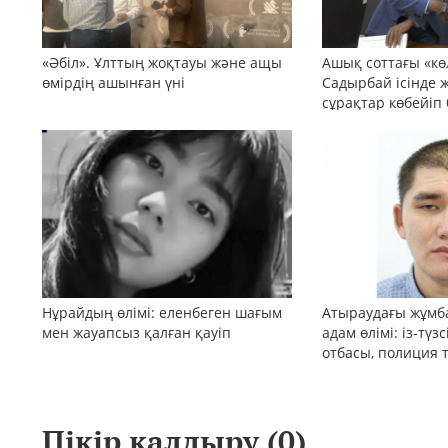
«Әбіл». Ұлттың жоқтауы және ащы
Ашық соттағы «кө
өмірдің ашынған үні
Садырбай ісінде 
сұрақтар көбейіп
Нұрайдың өлімі: еленбеген шағым
Атыраудағы жұмб
мен жауапсыз қалған қауіп
адам өлімі: із-түз
отбасы, полиция 
қоғам реакциясы
Пікір қалдыру (
0
)