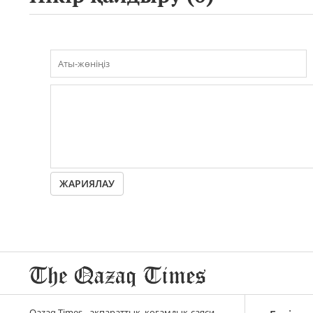
ЖАРИЯЛАУ
Qazaq Times - ақпараттық, қоғамдық-саяси