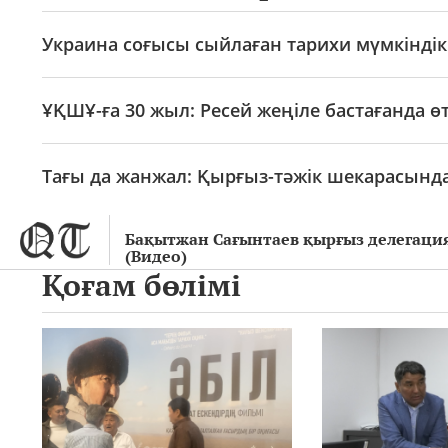
Украина соғысы сыйлаған тарихи мүмкіндік:
ҰҚШҰ-ға 30 жыл: Ресей жеңіле бастағанда ө
Тағы да жанжал: Қырғыз-тәжік шекарасынд
Бақытжан Сағынтаев қырғыз делегаци
(Видео)
Қоғам бөлімі