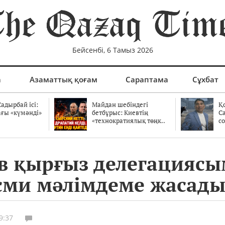
Бейсенбі, 6 Тамыз 2026
а
Азаматтық қоғам
Сараптама
Сұхбат
адырбай ісі:
Майдан шебіндегі
Қ
ағы «күмәнді»
бетбұрыс: Киевтің
С
.
«технократиялық төңк..
со
в қырғыз делегациясы
есми мәлімдеме жасады
9:37