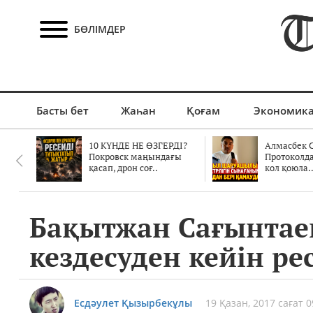
БӨЛІМДЕР
Басты бет
Жаһан
Қоғам
Экономик
10 КҮНДЕ НЕ ӨЗГЕРДІ?
Алмасбек С
Покровск маңындағы
Протоколд
қасап, дрон соғ..
кол қоюла.
Бақытжан Сағынтае
кездесуден кейін р
Есдәулет Қызырбекұлы
19 Қазан, 2017 сағат 0