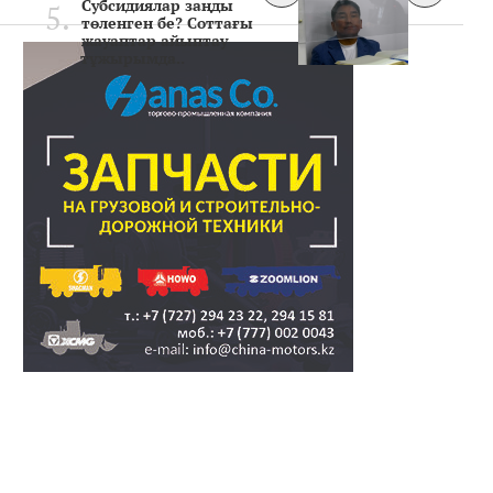
Субсидиялар заңды
төленген бе? Соттағы
жауаптар айыптау
тұжырымда..