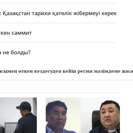
 Қазақстан тарихи қателік жібермеуі керек
ткен саммит
а не болды?
ясымен өткен кездесуден кейін ресми мәлімдеме жас