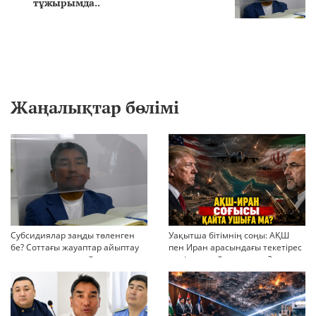
тұжырымда..
Жаңалықтар бөлімі
Субсидиялар заңды төленген
Уақытша бітімнің соңы: АҚШ
бе? Соттағы жауаптар айыптау
пен Иран арасындағы текетірес
тұжырымдарын қайта қарауға
неліктен қайта ушықты?
негіз бола ала ма?