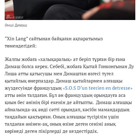
Әнші Димаш
“Xin Lang” сайтынан байқаған ақпаратымыз
төмендегідей:
Жалпы жобаға «халықаралық» ат беріп тұрған бір ғана
Димаш болса керек. Себебі, жобаға Қытай Гонконгынан Ду
Лиша атты қатысушы мен Димаштан өзгесі түгел
қытайлық өнерпаздар. Димаш қытайлармен алғашқы
жүздесуінде француздың
«S.O.S D‘un teerien en detresse
»
атты әнін талдаған. Бұл ән француздың орындауға аса
қиын бес әнінің бірі екенін де айтыпты. Димаш алғашқы
айналымда-ақ әнді сәтті орындап, кәсіби мамандардың
таңдайын қақтырған. Оның алғашқы түсірілім үшін
талдаған әнінен-ақ, оның өзіне деген сенімі анық
көрінеді деген пікірлерді де кездестірдік.