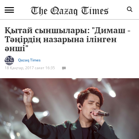
Қытай сыншылары: "Димаш -
Тәңірдің назарына ілінген
әнші"
Qazaq Times
18 Қаңтар, 2017 сағат 16:35