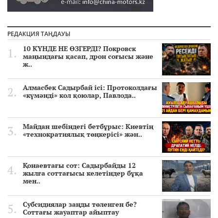
РЕДАКЦИЯ ТАҢДАУЫ
10 КҮНДЕ НЕ ӨЗГЕРДІ? Покровск
маңындағы қасап, дрон соғысы және
ж..
Алмасбек Садырбай ісі: Протоколдағы
«күмәнді» кол қоюлар, Павлода..
Майдан шебіндегі бетбұрыс: Киевтің
«технократиялық төңкерісі» жән..
Қонаевтағы сот: Садырбайды 12
жылға соттағысы келетіндер бұқа
мен..
Субсидиялар заңды төленген бе?
Соттағы жауаптар айыптау