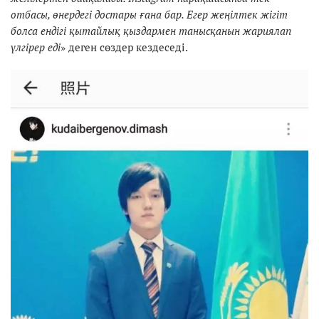
отбасы, өнердегі достары ғана бар. Егер жеңілтек жігіт
болса ендігі қытайлық қыздармен танысқанын жариялап
үлгірер еді
» деген сөздер кездеседі.