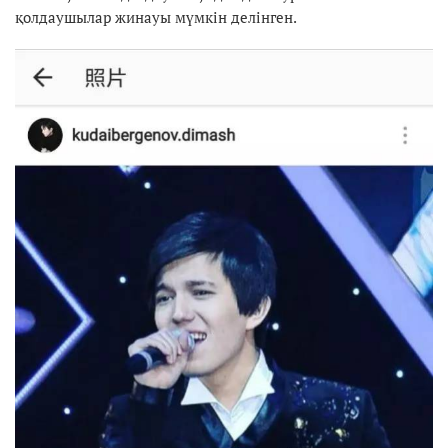
қолдаушылар жинауы мүмкін делінген.