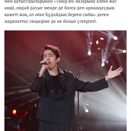
мен қатысушыларынан «Тәңір өзі назарына алған жас
әнші, ондай дауыс менде де болса деп армандаудың
қажеті жоқ, ол оған Құдайдың берген сыйы» деген
марапаттау сөздеріне де ие болып үлгеріпті.