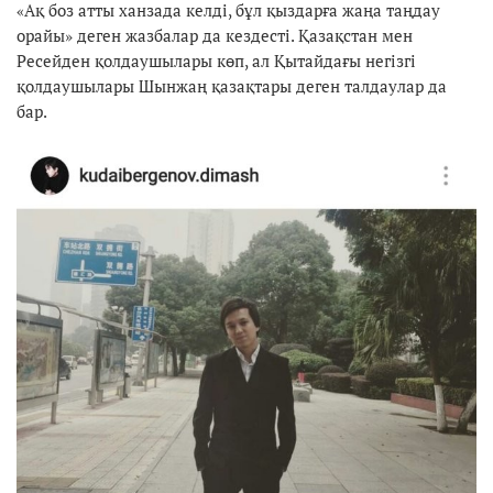
«Ақ боз атты ханзада келді, бұл қыздарға жаңа таңдау
орайы» деген жазбалар да кездесті. Қазақстан мен
Ресейден қолдаушылары көп, ал Қытайдағы негізгі
қолдаушылары Шынжаң қазақтары деген талдаулар да
бар.