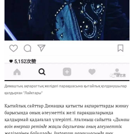
Димаштың ақпараттық желідегі парақшасына қытайлық қолданушылар
қалдырған "Лайктары"
Қытайлық сайттар Димашқа қатысты ақпараттарды жинау
барысында оның әлеуметтік желі парақшаларында
қалдырмай қадағалап үлгеріпті. Аталмыш сайытта «
Димаш
өзін өнерпаз ретінде жақсы баулығаны оның әлеуметтік
желілерінен байқалады. Instagram парақшасында тек