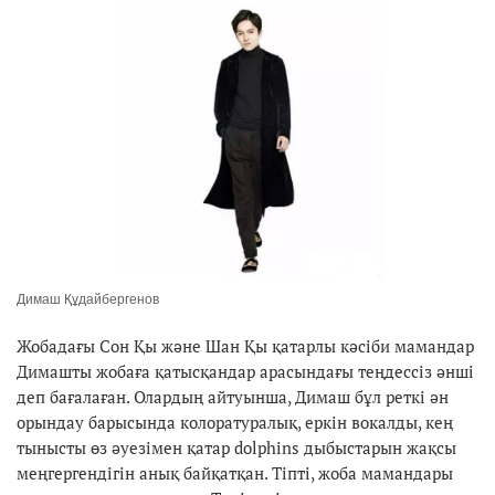
Димаш Құдайбергенов
Жобадағы Сон Қы және Шан Қы қатарлы кәсіби мамандар
Димашты жобаға қатысқандар арасындағы теңдессіз әнші
деп бағалаған. Олардың айтуынша, Димаш бұл реткі ән
орындау барысында колоратуралық, еркін вокалды, кең
тынысты өз әуезімен қатар dolphins дыбыстарын жақсы
меңгергендігін анық байқатқан. Тіпті, жоба мамандары