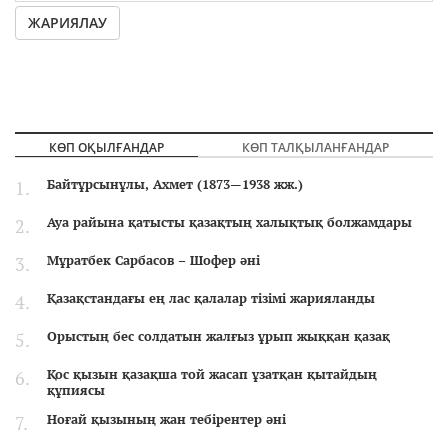
ЖАРИЯЛАУ
КӨП ОҚЫЛҒАНДАР
КӨП ТАЛҚЫЛАНҒАНДАР
Байтұрсынұлы, Ахмет (1873—1938 жж.)
Ауа райына қатысты қазақтың халықтық болжамдары
Мұратбек Сарбасов – Шофер әні
Қазақстандағы ең лас қалалар тізімі жарияланды
Орыстың бес солдатын жалғыз ұрып жыққан қазақ
Қос қызын қазақша той жасап ұзатқан қытайдың
құпиясы
Ноғай қызының жан тебірентер әні