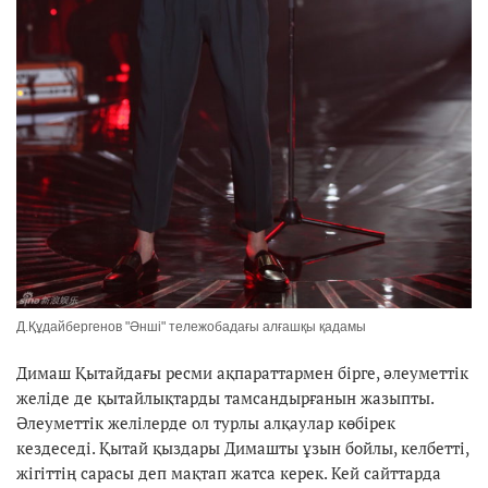
Д.Құдайбергенов "Әнші" тележобадағы алғашқы қадамы
Димаш Қытайдағы ресми ақпараттармен бірге, әлеуметтік
желіде де қытайлықтарды тамсандырғанын жазыпты.
Әлеуметтік желілерде ол турлы алқаулар көбірек
кездеседі. Қытай қыздары Димашты ұзын бойлы, келбетті,
жігіттің сарасы деп мақтап жатса керек. Кей сайттарда