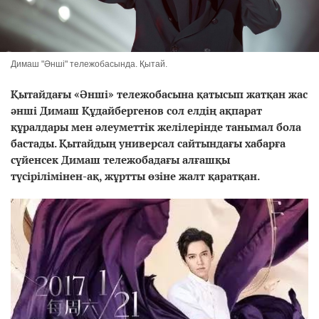
Димаш "Әнші" тележобасында. Қытай.
Қытайдағы «Әнші» тележобасына қатысып жатқан жас
әнші Димаш Құдайбергенов сол елдің ақпарат
құралдары мен әлеуметтік желілерінде танымал бола
бастады. Қытайдың универсал сайтындағы хабарға
сүйенсек Димаш тележобадағы алғашқы
түсірілімінен-ақ, жұртты өзіне жалт қаратқан.