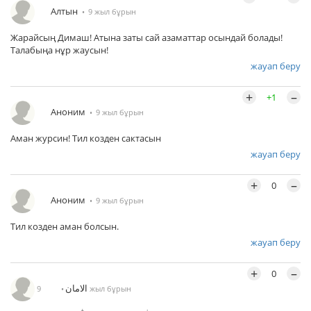
Алтын
9 жыл бұрын
Жарайсың Димаш! Атына заты сай азаматтар осындай болады!
Талабыңа нұр жаусын!
жауап беру
+
–
+1
Аноним
9 жыл бұрын
Аман журсин! Тил козден сактасын
жауап беру
+
–
0
Аноним
9 жыл бұрын
Тил козден аман болсын.
жауап беру
+
–
0
الامان
9 жыл бұрын