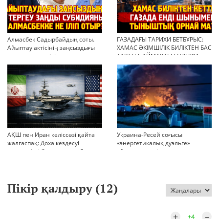
Алмасбек Садырбайдың соты.
ГАЗАДАҒЫ ТАРИХИ БЕТБҰРЫС:
Айыптау актісінің заңсыздығы
ХАМАС ӘКІМШІЛІК БИЛІКТЕН БАС
мен қолдан өсірілген
ТАРТТЫ. АЙМАҚТЫ ЕНДІ КІМ
миллиондар
БАСҚАРАДЫ?
АҚШ пен Иран келіссөзі қайта
Украина-Ресей соғысы
жалғаспақ: Доха кездесуі
«энергетикалық дуэльге»
шиеленісті бәсеңдете ме?
айналып кетті
Пікір қалдыру (
12
)
+
–
+4