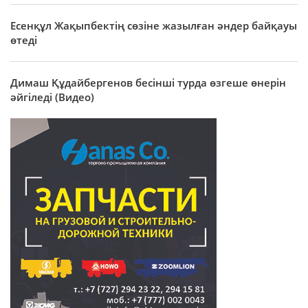
Есенқұл Жақыпбектің сөзіне жазылған әндер байқауы
өтеді
Димаш Құдайбергенов бесінші турда өзгеше өнерін
әйгіледі (Видео)