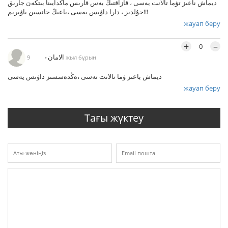
ديماش ناعىز تۋما تالانت يەسى ، قازاقتىڭ بەس قارىس ماڭدايىنا بىتكەن جارىق
جۇلدىز ، دارا داۋىس يەسى ،باعىڭ جانسىن باۋىرىم!!!
жауап беру
+
–
0
الامان
9 жыл бұрын
ديماش باعىز ۋما تالانت تەسى ،ەڭدەسسىز داۋىس يەسى
жауап беру
Тағы жүктеу