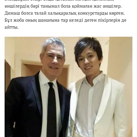
әншілердің бәрі танымал бола қоймаған жас әншілер.
Димаш болса талай халықаралық конкурстарды көрген.
Бұл жоба оның шанағына тар келеді деген пікірлерін де
айтты.