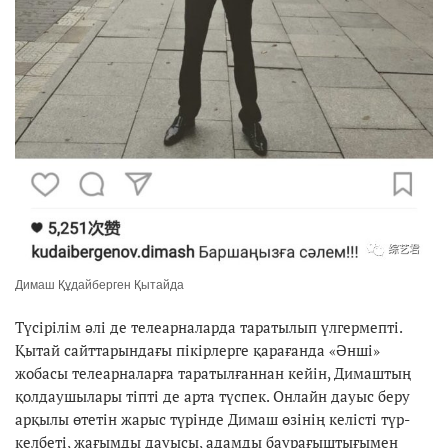
Димаш Құдайберген Қытайда
Түсірілім әлі де телеарналарда таратылып үлгермепті.
Қытай сайттарындағы пікірлерге қарағанда «Әнші»
жобасы телеарналарға таратылғаннан кейін, Димаштың
қолдаушылары тіпті де арта түспек. Онлайн дауыс беру
арқылы өтетін жарыс түрінде Димаш өзінің келісті түр-
келбеті, жағымды дауысы, адамды баурағыштығымен