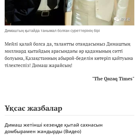
Димаштың қытайда танымал болған суреттерінің бірі
Мейлі қалай болса да, талантты отандасымыз Димаштың
миллиард қытайдың арасындағы әр қадамының сәтті
болуына, Қазақстанның абырой-беделін көтеріп қайтуына
тілектеспіз! Димаш жарайсың!
"The Qazaq Times"
Ұқсас жазбалар
Димаш жетінші кезеңде қытай сахнасын
домбырамен жандырды (Видео)