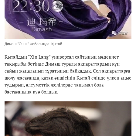
Димаш "Әнші" жобасында. Қытай.
Қытайдың “Xin Lang” универсал сайтының мәдениет
тақырыбы бетінде Димаш туралы ақпараттардың күн
сайын жаңаланып тұратынын байқадық. Сол ақпараттарға
шолу жасағанда, қазақ әншісінің Қытай елінде үлкен аңыс
тудырып, әлеуметтік желілерде танымал бола
бастағанына куә болдық.