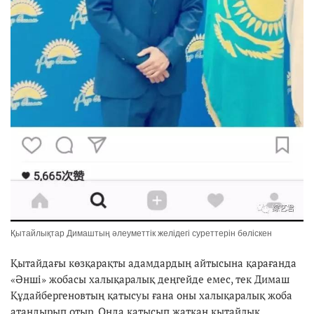
Қытайлықтар Димаштың әлеуметтік желідегі суреттерін бөліскен
Қытайдағы көзқарақты адамдардың айтысына қарағанда
«Әнші» жобасы халықаралық деңгейде емес, тек Димаш
Құдайбергеновтың қатысуы ғана оны халықаралық жоба
атандырып отыр. Онда қатысып жатқан қытайлық