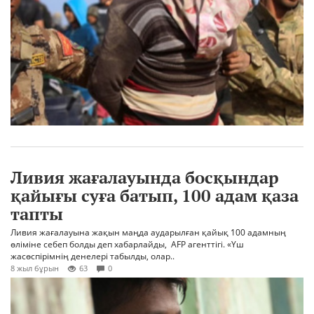
Ливия жағалауында босқындар
қайығы суға батып, 100 адам қаза
тапты
Ливия жағалауына жақын маңда аударылған қайық 100 адамның
өліміне себеп болды деп хабарлайды, АFР агенттігі. «Үш
жасөспірімнің денелері табылды, олар..
8 жыл бұрын
63
0