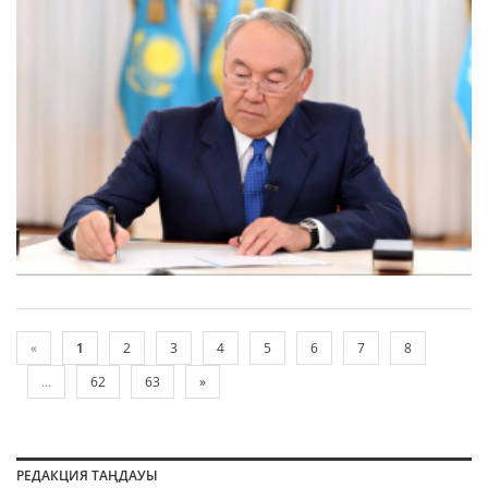
«
1
2
3
4
5
6
7
8
...
62
63
»
РЕДАКЦИЯ ТАҢДАУЫ