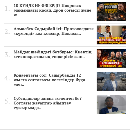
10 КҮНДЕ НЕ ӨЗГЕРДІ? Покровск
маңындағы қасап, дрон соғысы және
ж..
Алмасбек Садырбай ісі: Протоколдағы
«күмәнді» кол қоюлар, Павлода..
Майдан шебіндегі бетбұрыс: Киевтің
«технократиялық төңкерісі» жән..
Қонаевтағы сот: Садырбайды 12
жылға соттағысы келетіндер бұқа
мен..
Субсидиялар заңды төленген бе?
Соттағы жауаптар айыптау
тұжырымда..