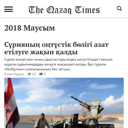
2018 Маусым
Сүрияның оңтүстік бөлігі азат
етілуге жақын қалды
Сүрия әскері мен оның одақтастары елдің оңтүстігіндегі заңсыз
қарулы құрылымдарды жеңуге жақындап қалды. Бұл туралы
«Хезбуллах» қозғалысының бас хатшы..
8 жыл бұрын
82
0