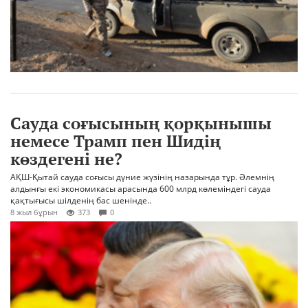
Сауда соғысының қорқынышы
немесе Трамп пен Шидің
көздегені не?
АҚШ-Қытай сауда соғысы дүние жүзінің назарында тұр. Әлемнің
алдынғы екі экономикасы арасында 600 млрд көлеміндегі сауда
қақтығысы шілденің бас шенінде..
8 жыл бұрын
373
0