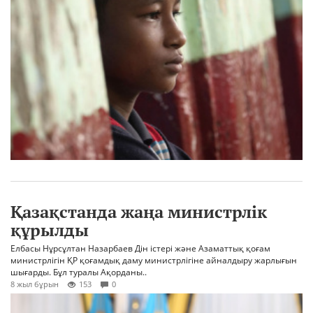
Қазақстанда жаңа министрлік
құрылды
Елбасы Нұрсұлтан Назарбаев Дін істері және Азаматтық қоғам
министрлігін ҚР қоғамдық даму министрлігіне айналдыру жарлығын
шығарды. Бұл туралы Ақорданы..
8 жыл бұрын
153
0