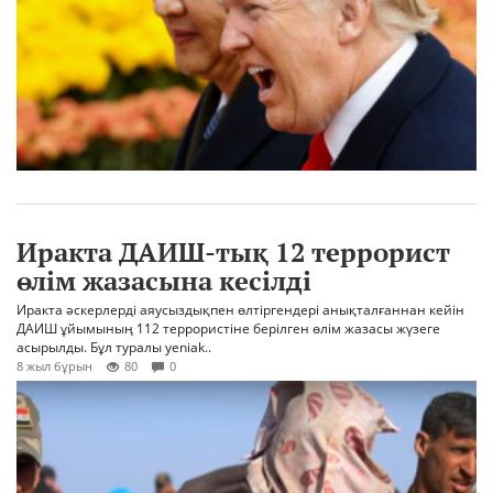
Иракта ДАИШ-тық 12 террорист
өлім жазасына кесілді
Иракта әскерлерді аяусыздықпен өлтіргендері анықталғаннан кейін
ДАИШ ұйымының 112 террористіне берілген өлім жазасы жүзеге
асырылды. Бұл туралы yeniak..
8 жыл бұрын
80
0