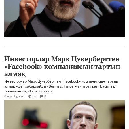
Инвесторлар Марк Цукербергтен
«Facebook» компаниясын тартып
алмақ
Инвесторлар Марк Цукербергтен «Facebook» компаниясын тартып
алмақ – деп хабарлайды «Business Insider» ақпарат көзі. Басылым
мәліметінше, «Facebook» ко..
8 жыл бұрын
86
0