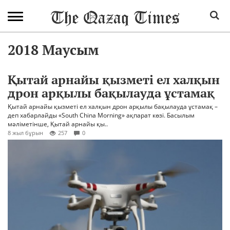
2018 Маусым
Қытай арнайы қызметі ел халқын
дрон арқылы бақылауда ұстамақ
Қытай арнайы қызметі ел халқын дрон арқылы бақылауда ұстамақ –
деп хабарлайды «South China Morning» ақпарат көзі. Басылым
мәліметінше, Қытай арнайы қы..
8 жыл бұрын
257
0