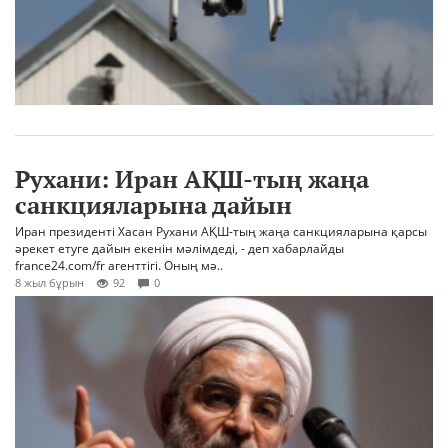
Рухани: Иран АҚШ-тың жаңа
санкцияларына дайын
Иран президенті Хасан Рухани АҚШ-тың жаңа санкцияларына қарсы
әрекет етуге дайын екенін мәлімдеді, - деп хабарлайды
france24.com/fr агенттігі. Оның мә..
8 жыл бұрын
92
0