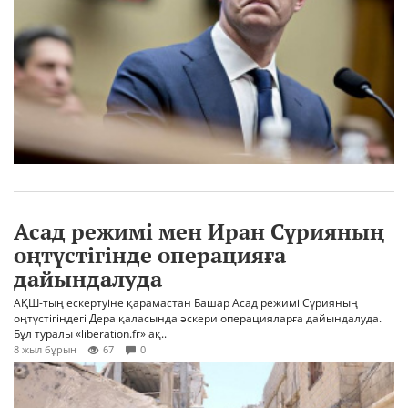
Асад режимі мен Иран Сүрияның
оңтүстігінде операцияға
дайындалуда
АҚШ-тың ескертуіне қарамастан Башар Асад режимі Сүрияның
оңтүстігіндегі Дера қаласында әскери операцияларға дайындалуда.
Бұл туралы «liberation.fr» ақ..
8 жыл бұрын
67
0