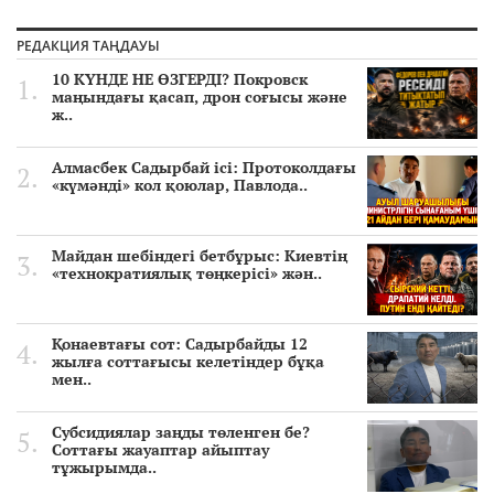
РЕДАКЦИЯ ТАҢДАУЫ
10 КҮНДЕ НЕ ӨЗГЕРДІ? Покровск
маңындағы қасап, дрон соғысы және
ж..
Алмасбек Садырбай ісі: Протоколдағы
«күмәнді» кол қоюлар, Павлода..
Майдан шебіндегі бетбұрыс: Киевтің
«технократиялық төңкерісі» жән..
Қонаевтағы сот: Садырбайды 12
жылға соттағысы келетіндер бұқа
мен..
Субсидиялар заңды төленген бе?
Соттағы жауаптар айыптау
тұжырымда..