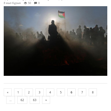
8 жыл бұрын
50
0
«
1
2
3
4
5
6
7
8
...
62
63
»