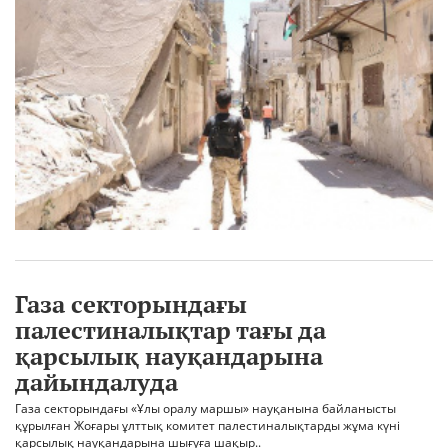
Газа секторындағы
палестиналықтар тағы да
қарсылық науқандарына
дайындалуда
Газа секторындағы «Ұлы оралу маршы» науқанына байланысты
құрылған Жоғары ұлттық комитет палестиналықтарды жұма күні
қарсылық науқандарына шығуға шақыр..