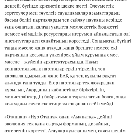
деңгейі бүгінде кризистік шекке жетті. Әлеуметтік
зерттеулер мен тәуелсіз сауалнамалар азаматтардың
басым бөлігі партияларды тек сайлау науқаны кезінде
ғана оянатын, қалған уақытта мемлекеттік бюджетті
немесе әкімшілік ресурстарды игерумен айналысатын өлі
институттар деп санайтынын көрсетеді. Сондықтан бүгінгі
таңда мәселе жаңа атауда, жаңа брендте немесе екі
партияның қосылып үлкенірек ұйым құруында емес,
мәселе – жүйенің архитектурасында. Нағыз
көппартиялылық партиялар еркін тіркеліп, тең
қаржыландырылып және БАҚ-қа тең құқылы рұқсат
алғанда ғана туады. Егер партиялар тек жоғарыдан
құрылып, Ақорданың кабинетінде біріктіріліп,
министрліктердің бұйрығымен таратылатын болса, онда
қоғамдағы саяси скептицизм ешқашан сейілмейді.
«Отаннан» «Нұр Отанға», одан «Аманатқа» дейінгі
эволюция тек қана сыртқы форманың, дизайның
өзгергенін көрсетті. Атаулар ауысқанымен, саяси шешім