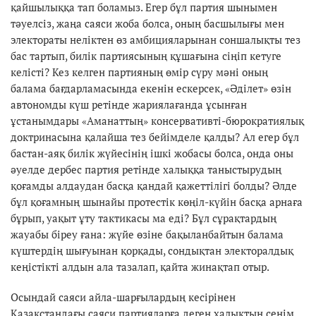
қайшылыққа тап боламыз. Егер бұл партия шынымен
тәуелсіз, жаңа саяси жоба болса, оның басшылығы мен
электораты неліктен өз амбицияларынан соншалықты тез
бас тартып, билік партиясының құшағына сіңіп кетуге
келісті? Кез келген партияның өмір сүру мәні оның
балама бағдарламасында екенін ескерсек, «Әділет» өзін
автономды күш ретінде жариялағанда ұсынған
ұстанымдары «Аманаттың» консервативті-бюрократиялық
доктринасына қалайша тез бейімделе қалды? Ал егер бұл
бастан-аяқ билік жүйесінің ішкі жобасы болса, онда оны
әуелде дербес партия ретінде халыққа таныстырудың
қоғамды алдаудан басқа қандай қажеттілігі болды? Әлде
бұл қоғамның шынайы протестік көңіл-күйін басқа арнаға
бұрып, уақыт ұту тактикасы ма еді? Бұл сұрақтардың
жауабы біреу ғана: жүйе өзіне бақыланбайтын балама
күштердің шығуынан қорқады, сондықтан электоралдық
кеңістікті алдын ала тазалап, қайта жинақтап отыр.
Осындай саяси айла-шарғылардың кесірінен
Қазақстандағы саяси партияларға деген халықтың сенім