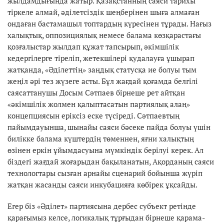
жылдамдығында жатыр. Қазақстанның саяси тарихы
тіркеле алмай, әділетсіздік шеңберінен шыға алмаған
ондаған бастамашыл топтардың күресінен тұрады. Нағыз
халықтық, оппозициялық немесе балама көзқарастағы
қозғалыстар жылдап құжат тапсырып, әкімшілік
кедергілерге тіреліп, жетекшілері қудалауға ұшырап
жатқанда, «Әділеттің» заңдық статусқа ие болуы тым
жеңіл әрі тез жүзеге асты. Бұл жағдай қоғамда белгілі
саясаттанушы Досым Сәтпаев бірнеше рет айтқан
«әкімшілік жолмен қалыптасатын партиялық алаң»
концепциясын еріксіз еске түсіреді. Сәтпаевтың
пайымдауынша, шынайы саяси бәсеке пайда болуы үшін
билікке балама күштердің төменнен, яғни халықтың
өзінен еркін ұйымдасуына мүмкіндік берілуі керек. Ал
біздегі жағдай жоғарыдан бақыланатын, Ақорданың саяси
технологтары сызған арнайы сценарий бойынша жүріп
жатқан жасанды саяси инкубацияға көбірек ұқсайды.
Егер біз «Әділет» партиясына дербес субъект ретінде
қарағымыз келсе, логикалық тұрғыдан бірнеше қарама-