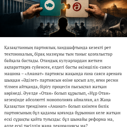
Қазақстанның партиялық ландшафтында кезекті рет
тектоникалық, бірақ мазмұны тым таныс қозғалыстар
байқала бастады. Отандық кулуарлардан жеткен
ақпараттарға сүйенсек, елдегі басты әкімшілік-саяси
машина – «Аманат» партиясы жақында ғана саяси аренаға
шыққан «Әділет» партиясын өзіне қосып алу, яғни ресми
тілмен айтқанда, бірігу процесін пысықтап жатқан
көрінеді. Әуелде «Отан» болып құрылып, «Нұр Отан»
кезеңінде абсолютті монополияға айналған, ал Жаңа
Қазақстан трендімен «Аманат» болып киінген билік
партиясының бұл қадамы қоғамда бұрыннан келе жатқан
ескі сұрақты қайта туғызды: бұл шынайы реформа ма,
әлде ескі тәсілдің жаңа декорациясы ма?