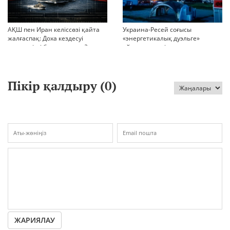
АҚШ пен Иран келіссөзі қайта
Украина-Ресей соғысы
жалғаспақ: Доха кездесуі
«энергетикалық дуэльге»
шиеленісті бәсеңдете ме?
айналып кетті
Пікір қалдыру (
0
)
ЖАРИЯЛАУ