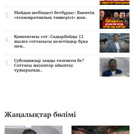
Майдан шебіндегі бетбұрыс: Киевтің
«технократиялық төңкерісі» жән..
Қонаевтағы сот: Садырбайды 12
жылға соттағысы келетіндер бұқа
мен..
Субсидиялар заңды төленген бе?
Соттағы жауаптар айыптау
тұжырымда..
Жаңалықтар бөлімі