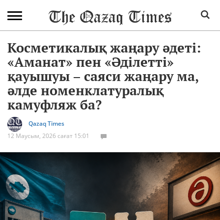
Косметикалық жаңару әдеті:
«Аманат» пен «Әділетті»
қауышуы – саяси жаңару ма,
әлде номенклатуралық
камуфляж ба?
Qazaq Times
12 Маусым, 2026 сағат 15:01