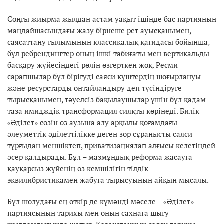
Соңғы жиырма жылдан астам уақыт ішінде бас партияның
маңдайшасындағы жазу бірнеше рет ауысқанымен,
саясаттану ғылымының классикалық қағидасы бойынша,
бұл ребрендингтер оның ішкі табиғаты мен вертикальды
басқару жүйесіндегі рөлін өзгерткен жоқ. Ресми
сарапшылар бұл бірігуді саяси күштердің шоғырлануы
және ресурстарды оңтайландыру деп түсіндіруге
тырысқанымен, тәуелсіз бақылаушылар үшін бұл қадам
таза имидждік трансформация сияқты көрінеді. Билік
«Әділет» сөзін өз аузына алу арқылы қоғамдағы
әлеуметтік әділеттілікке деген зор сұранысты саяси
тұрғыдан меншіктеп, приватизациялап алғысы келетіндей
әсер қалдырады. Бұл – мазмұндық реформа жасауға
қауқарсыз жүйенің өз кемшілігін тілдік
эквилибристикамен жабуға тырысуының айқын мысалы.
Бұл шолудағы ең өткір де күмәнді мәселе – «Әділет»
партиясының тарихы мен оның сахнаға шығу