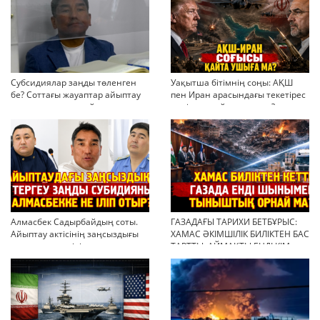
Субсидиялар заңды төленген
Уақытша бітімнің соңы: АҚШ
бе? Соттағы жауаптар айыптау
пен Иран арасындағы текетірес
тұжырымдарын қайта қарауға
неліктен қайта ушықты?
негіз бола ала ма?
Алмасбек Садырбайдың соты.
ГАЗАДАҒЫ ТАРИХИ БЕТБҰРЫС:
Айыптау актісінің заңсыздығы
ХАМАС ӘКІМШІЛІК БИЛІКТЕН БАС
мен қолдан өсірілген
ТАРТТЫ. АЙМАҚТЫ ЕНДІ КІМ
миллиондар
БАСҚАРАДЫ?