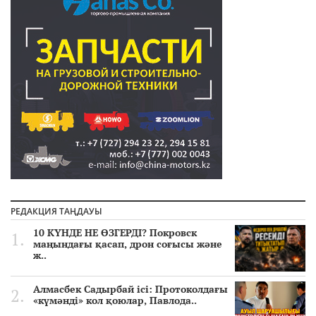
РЕДАКЦИЯ ТАҢДАУЫ
10 КҮНДЕ НЕ ӨЗГЕРДІ? Покровск
маңындағы қасап, дрон соғысы және
ж..
Алмасбек Садырбай ісі: Протоколдағы
«күмәнді» кол қоюлар, Павлода..