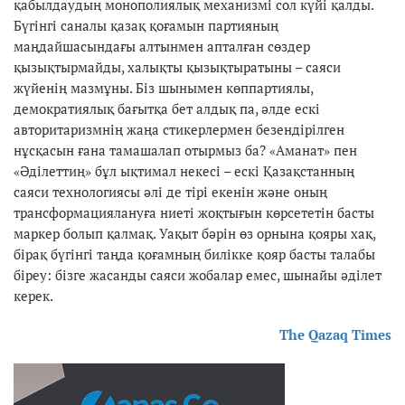
қабылдаудың монополиялық механизмі сол күйі қалды.
Бүгінгі саналы қазақ қоғамын партияның
маңдайшасындағы алтынмен апталған сөздер
қызықтырмайды, халықты қызықтыратыны – саяси
жүйенің мазмұны. Біз шынымен көппартиялы,
демократиялық бағытқа бет алдық па, әлде ескі
авторитаризмнің жаңа стикерлермен безендірілген
нұсқасын ғана тамашалап отырмыз ба? «Аманат» пен
«Әділеттиң» бұл ықтимал некесі – ескі Қазақстанның
саяси технологиясы әлі де тірі екенін және оның
трансформациялануға ниеті жоқтығын көрсететін басты
маркер болып қалмақ. Уақыт бәрін өз орнына қояры хақ,
бірақ бүгінгі таңда қоғамның билікке қояр басты талабы
біреу: бізге жасанды саяси жобалар емес, шынайы әділет
керек.
The Qazaq Times