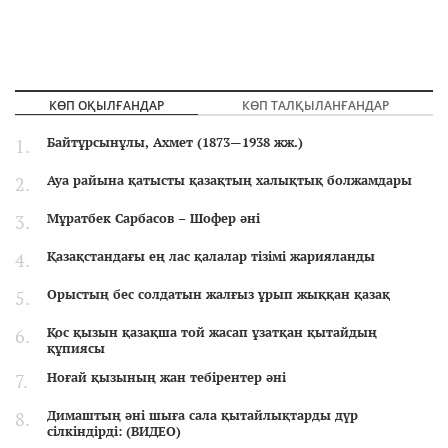
КӨП ОҚЫЛҒАНДАР
КӨП ТАЛҚЫЛАНҒАНДАР
Байтұрсынұлы, Ахмет (1873—1938 жж.)
Ауа райына қатысты қазақтың халықтық болжамдары
Мұратбек Сарбасов – Шофер әні
Қазақстандағы ең лас қалалар тізімі жарияланды
Орыстың бес солдатын жалғыз ұрып жыққан қазақ
Қос қызын қазақша той жасап ұзатқан қытайдың
құпиясы
Ноғай қызының жан тебірентер әні
Димаштың әні шыға сала қытайлықтарды дүр
сілкіндірді: (ВИДЕО)