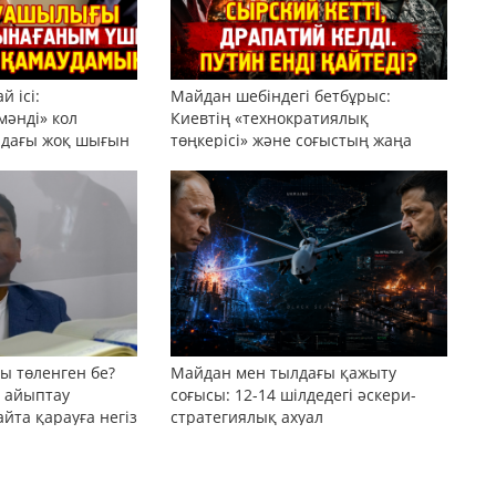
 ісі:
Майдан шебіндегі бетбұрыс:
мәнді» кол
Киевтің «технократиялық
рдағы жоқ шығын
төңкерісі» және соғыстың жаңа
 беттесулер
доктринасы
ы төленген бе?
Майдан мен тылдағы қажыту
 айыптау
соғысы: 12-14 шілдедегі әскери-
та қарауға негіз
стратегиялық ахуал