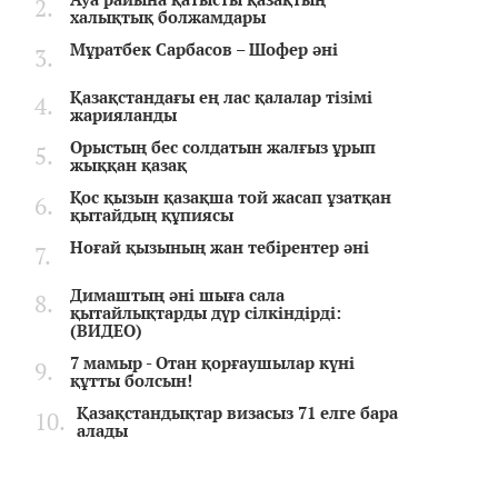
халықтық болжамдары
Мұратбек Сарбасов – Шофер әні
Қазақстандағы ең лас қалалар тізімі
жарияланды
Орыстың бес солдатын жалғыз ұрып
жыққан қазақ
Қос қызын қазақша той жасап ұзатқан
қытайдың құпиясы
Ноғай қызының жан тебірентер әні
Димаштың әні шыға сала
қытайлықтарды дүр сілкіндірді:
(ВИДЕО)
7 мамыр - Отан қорғаушылар күні
құтты болсын!
Қазақстандықтар визасыз 71 елге бара
алады