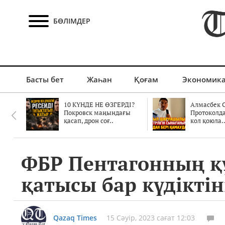
БӨЛІМДЕР
Басты бет
Жаһан
Қоғам
Экономик
10 КҮНДЕ НЕ ӨЗГЕРДІ?
Алмасбек С
Покровск маңындағы
Протоколд
қасап, дрон соғ..
кол қоюла.
ФБР Пентагонның қ
қатысы бар күдікті
Qazaq Times
15 Сәуір, 2023 сағат 12:03