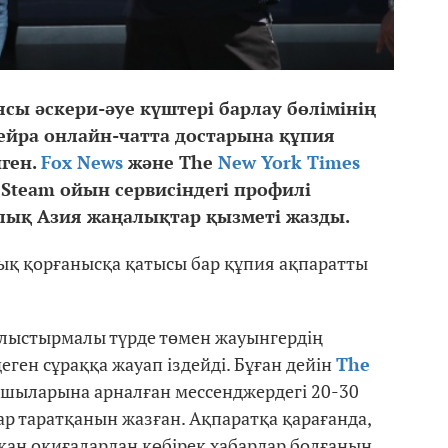
сы әскери-әуе күштері барлау бөлімінің
ейра онлайн-чатта достарына құпия
нген.
Fox News
және The
New York Times
team ойын сервисіндегі профилі
лық Азия жаңалықтар қызметі жазды.
ық қорғанысқа қатысы бар құпия ақпаратты
лыстырмалы түрде төмен жауынгердің
ген сұраққа жауап іздейді. Бұған дейін
The
ыншыларына арналған мессенджердегі 20-30
ар таратқанын жазған. Ақпаратқа қарағанда,
тқан оқиғалардан көбірек хабардар болғанын