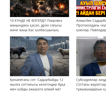
10 КҮНДЕ НЕ ӨЗГЕРДІ? Покровск
Алмасбек Садырбай
маңындағы қасап, дрон соғысы
Протоколдағы «кү
және жаңа Бас қолбасшының
қоюлар, Павлода
тактикасы
және тоқтатылған
Қонаевтағы сот: Садырбайды 12
Субсидиялар заңд
жылға соттағысы келетіндер бұқа
Соттағы жауаптар
мен қойды ажырата алмай ма?
тұжырымдарын қай
бола ала ма?