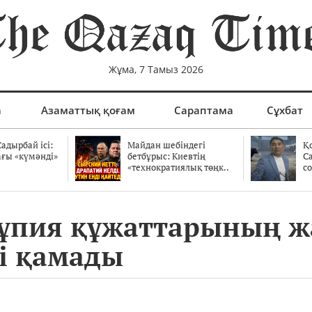
Жұма, 7 Тамыз 2026
а
Азаматтық қоғам
Сараптама
Сұхбат
адырбай ісі:
Майдан шебіндегі
Қ
ағы «күмәнді»
бетбұрыс: Киевтің
С
.
«технократиялық төңк..
со
ұпия құжаттарының 
ні қамады