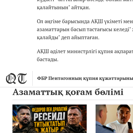
қалайтынын" айтқан.
Ол әңгіме барысында АҚШ үкіметі мен
азаматтарын басып тастағысы келеді"
қалайды" деп айыптаған.
АҚШ әділет министрлігі құпия ақпар
бастады.
ФБР Пентагонның құпия құжаттарының
Азаматтық қоғам бөлімі