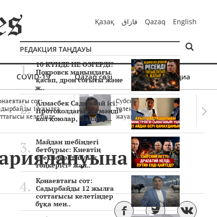
Қазақ
قازاق
Qazaq
English
РЕДАКЦИЯ ТАҢДАУЫ
10 КҮНДЕ НЕ ӨЗГЕРДІ?
Покровск маңындағы
COVID-19
Qazaq сөзі
Мультимедиа
қасап, дрон соғысы және
ж..
онаевтағы сот:
Субсидиялар заңды
Алмасбек Садырбай ісі:
адырбайды 12 жылға
төленген бе? Соттағы
Протоколдағы «күмәнді»
ттағысы келетінде..
жауаптар айыптау..
кол қоюлар, Павлода..
Майдан шебіндегі
жариялануына
бетбұрыс: Киевтің
«технократиялық
төңкерісі» жән..
Қонаевтағы сот:
Садырбайды 12 жылға
соттағысы келетіндер
бұқа мен..