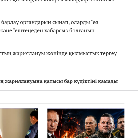
 барлау органдарын сынап, оларды "өз
 және "ештеңеден хабарсыз болғанын
аттың жариялануы жөнінде қылмыстық тергеу
 жариялануына қатысы бар күдіктіні қамады