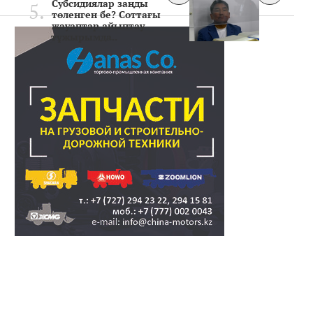
Субсидиялар заңды
төленген бе? Соттағы
жауаптар айыптау
тұжырымда..