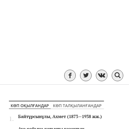
КӨП ОҚЫЛҒАНДАР
КӨП ТАЛҚЫЛАНҒАНДАР
Байтұрсынұлы, Ахмет (1873—1938 жж.)
Ауа райына қатысты қазақтың