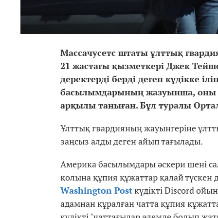
Массачусетс штаты ұлттық гвардия
21 жастағы қызметкері Джек Тейш
деректерді берді деген күдікке ілі
басылымдарының жазуынша, оны S
арқылы таныған. Бұл туралы Орта
Ұлттық гвардияның жауынгеріне ұлтт
заңсыз алды деген айып тағылады.
Америка басылымдары әскери шені са
қолына құпия құжаттар қалай түскен де
Washington Post
күдікті Discord ой
адамнан құралған чатта құпия құжатт
күдікті "чаттағылар әлемде болып жа