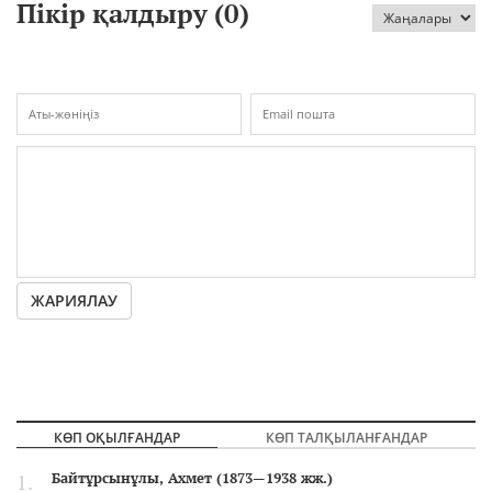
Пікір қалдыру (
0
)
ЖАРИЯЛАУ
КӨП ОҚЫЛҒАНДАР
КӨП ТАЛҚЫЛАНҒАНДАР
Байтұрсынұлы, Ахмет (1873—1938 жж.)