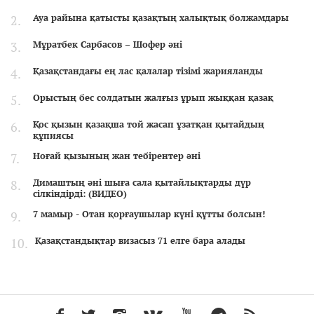
Ауа райына қатысты қазақтың халықтық болжамдары
Мұратбек Сарбасов – Шофер әні
Қазақстандағы ең лас қалалар тізімі жарияланды
Орыстың бес солдатын жалғыз ұрып жыққан қазақ
Қос қызын қазақша той жасап ұзатқан қытайдың
құпиясы
Ноғай қызының жан тебірентер әні
Димаштың әні шыға сала қытайлықтарды дүр
сілкіндірді: (ВИДЕО)
7 мамыр - Отан қорғаушылар күні құтты болсын!
Қазақстандықтар визасыз 71 елге бара алады