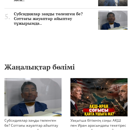
Субсидиялар заңды төленген бе?
Соттағы жауаптар айыптау
тұжырымда..
Жаңалықтар бөлімі
Субсидиялар заңды төленген
Уақытша бітімнің соңы: АҚШ
бе? Соттағы жауаптар айыптау
пен Иран арасындағы текетірес
тұжырымдарын қайта қарауға
неліктен қайта ушықты?