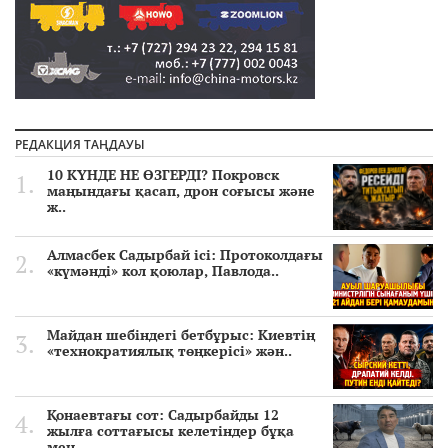
РЕДАКЦИЯ ТАҢДАУЫ
10 КҮНДЕ НЕ ӨЗГЕРДІ? Покровск
маңындағы қасап, дрон соғысы және
ж..
Алмасбек Садырбай ісі: Протоколдағы
«күмәнді» кол қоюлар, Павлода..
Майдан шебіндегі бетбұрыс: Киевтің
«технократиялық төңкерісі» жән..
Қонаевтағы сот: Садырбайды 12
жылға соттағысы келетіндер бұқа
мен..