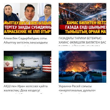
негіз бола ала ма?
Алмасбек Садырбайдың соты.
ГАЗАДАҒЫ ТАРИХИ БЕТБҰРЫС:
Айыптау актісінің заңсыздығы
ХАМАС ӘКІМШІЛІК БИЛІКТЕН БАС
мен қолдан өсірілген
ТАРТТЫ. АЙМАҚТЫ ЕНДІ КІМ
миллиондар
БАСҚАРАДЫ?
АҚШ пен Иран келіссөзі қайта
Украина-Ресей соғысы
жалғаспақ: Доха кездесуі
«энергетикалық дуэльге»
шиеленісті бәсеңдете ме?
айналып кетті