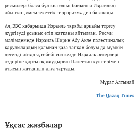
ресмилері болса бұл кісі өлімі бойынша Израильді
айыптап, «мемлекеттік терроризм» деп бағалады.
Ал, BBC хабарында Израиль тарабы арнайы тергеу
жүргізуді ұсыныс етіп жатқаны айтылған. Ресми
мәлімдемеде Израиль Ширин Абу Акле палестиналық
қарулылардың қолынан қаза тапқан болуы да мүмкін
дегенді айтады, себебі сол кезде Израиль әскерлері
өздеріне қарсы оқ жаудырған Палестин күштерімен
атысып жатқанын алға тартады.
Мұрат Алтынай
The Qazaq Times
Ұқсас жазбалар