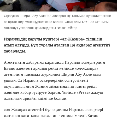
Оққа ұшқан Ширин Абу Акле "әл-Жазираның" танымал журналисті және
өз ортасында үлкен құрметке ие болған. Оның өлімі БҰҰ Бас хатшысы
Антониу Гутерришті де алаңдатты. Фото: Рейтер
Израильдің қарулы күштері «әл-Жазира» тілшісін
атып өлтірді. Бұл туралы аталған ірі ақпарат агенттігі
хабарлады.
Агенттіктің хабарына қарағанда Израиль әскерлерінің
Батыс жиектегі арнайы рейді кейінде «әл-Жазира»
агенттінің танымал журналисі Ширин Абу Акле оққа
ұшқан. Ол Израиль әскерлерінің солтүстіктегі
окупацияланған Жанин аймағындағы таңғы рейді
жөнінде хабар түсіруге барған. Үстінде «Press» жазуы
жазылған арнайы киімі де болған.
«әл-Жазира» агенттігі бұл оқиғаны Израиль әскерлері
жағынан қаса-қана жасалған деп мәлімдеді. Катар