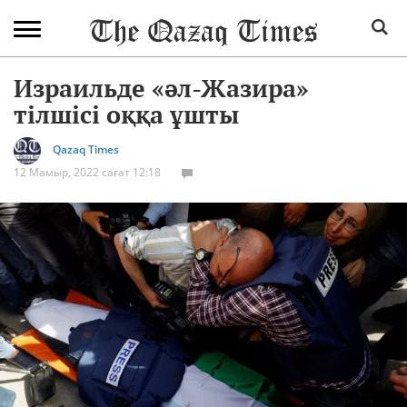
Израильде «әл-Жазира»
тілшісі оққа ұшты
Qazaq Times
12 Мамыр, 2022 сағат 12:18