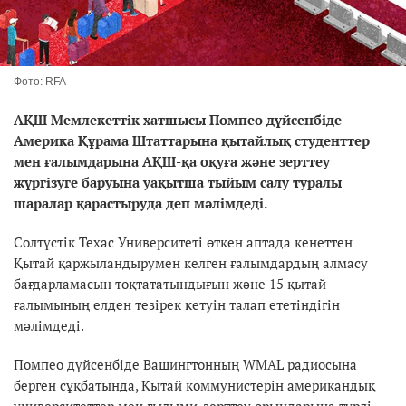
Фото: RFA
АҚШ Мемлекеттік хатшысы Помпео дүйсенбіде
Америка Құрама Штаттарына қытайлық студенттер
мен ғалымдарына АҚШ-қа оқуға және зерттеу
жүргізуге баруына уақытша тыйым салу туралы
шаралар қарастыруда деп мәлімдеді.
Солтүстік Техас Университеті өткен аптада кенеттен
Қытай қаржыландырумен келген ғалымдардың алмасу
бағдарламасын тоқтататындығын және 15 қытай
ғалымының елден тезірек кетуін талап ететіндігін
мәлімдеді.
Помпео дүйсенбіде Вашингтонның WMAL радиосына
берген сұқбатында, Қытай коммунистерін американдық
университеттер мен ғылыми-зерттеу орындарына түрлі