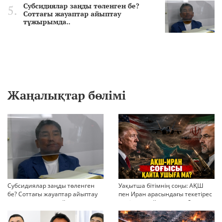
Субсидиялар заңды төленген бе?
Соттағы жауаптар айыптау
тұжырымда..
Жаңалықтар бөлімі
Субсидиялар заңды төленген
Уақытша бітімнің соңы: АҚШ
бе? Соттағы жауаптар айыптау
пен Иран арасындағы текетірес
тұжырымдарын қайта қарауға
неліктен қайта ушықты?
негіз бола ала ма?