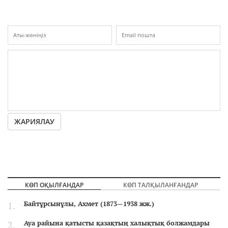
ЖАРИЯЛАУ
КӨП ОҚЫЛҒАНДАР
КӨП ТАЛҚЫЛАНҒАНДАР
Байтұрсынұлы, Ахмет (1873—1938 жж.)
Ауа райына қатысты қазақтың халықтық болжамдары