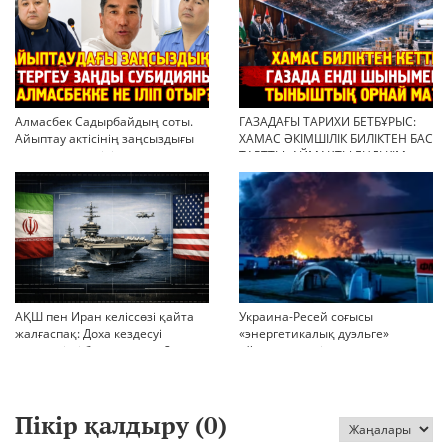
Алмасбек Садырбайдың соты.
ГАЗАДАҒЫ ТАРИХИ БЕТБҰРЫС:
Айыптау актісінің заңсыздығы
ХАМАС ӘКІМШІЛІК БИЛІКТЕН БАС
мен қолдан өсірілген
ТАРТТЫ. АЙМАҚТЫ ЕНДІ КІМ
миллиондар
БАСҚАРАДЫ?
АҚШ пен Иран келіссөзі қайта
Украина-Ресей соғысы
жалғаспақ: Доха кездесуі
«энергетикалық дуэльге»
шиеленісті бәсеңдете ме?
айналып кетті
Пікір қалдыру (
0
)