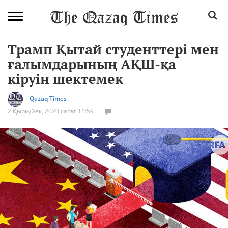
Трамп Қытай студенттері мен
ғалымдарының АҚШ-қа
кіруін шектемек
Qazaq Times
2 Қыркүйек, 2020 сағат 11:59