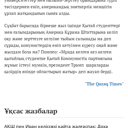
тәсілдермен еніп, американдық зияткерлік меншігін
ұрлап жатқандығын сынға алды.
Сұқбат барыснда бірнеше жыл ішінде Қытай студенттері
мен ғалымдарының Америка Құрама Штаттарына келіп
оқу және зерттеуге келуіне тыйым салынады ма деп
сұрады, комунистердің еніп кетуімен күресу оңай және
жылдам бола ма? Помпео: «Мұнда келген кез келген
қытайлық студентке Қытай Коммунистік партиясына
жұмыс істеуі мүмкін, президент Трамп шараларды
қазірдің өзінде ойластырып жатыр» деп жауап берді.
"The Qazaq Times"
Ұқсас жазбалар
АҚШ пен Иран келіссөзі қайта жалғаспақ: Доха