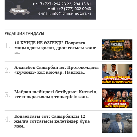
РЕДАКЦИЯ ТАҢДАУЫ
10 КҮНДЕ НЕ ӨЗГЕРДІ? Покровск
маңындағы қасап, дрон соғысы және
ж..
Алмасбек Садырбай ісі: Протоколдағы
«күмәнді» кол қоюлар, Павлода..
Майдан шебіндегі бетбұрыс: Киевтің
«технократиялық төңкерісі» жән..
Қонаевтағы сот: Садырбайды 12
жылға соттағысы келетіндер бұқа
мен..