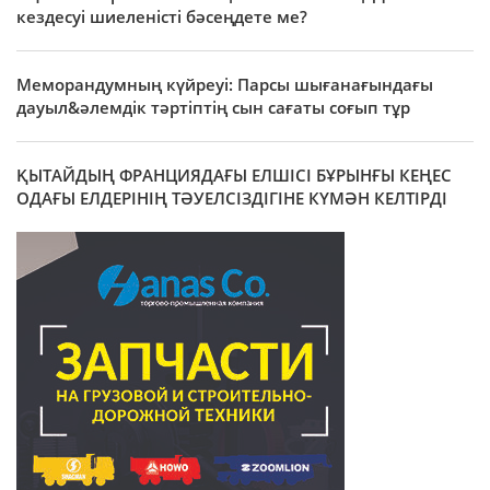
кездесуі шиеленісті бәсеңдете ме?
Меморандумның күйреуі: Парсы шығанағындағы
дауыл&әлемдік тәртіптің сын сағаты соғып тұр
ҚЫТАЙДЫҢ ФРАНЦИЯДАҒЫ ЕЛШІСІ БҰРЫНҒЫ КЕҢЕС
ОДАҒЫ ЕЛДЕРІНІҢ ТӘУЕЛСІЗДІГІНЕ КҮМӘН КЕЛТІРДІ