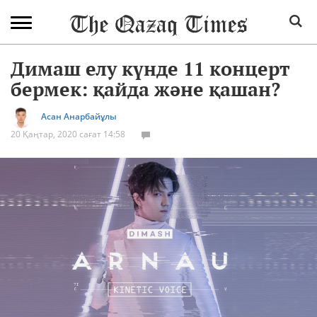
Димаш елу күнде 11 концерт
бермек: қайда және қашан?
Асан Анарбайұлы
20 Қаңтар, 2020 сағат 14:58