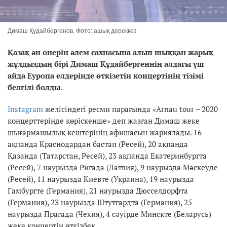
Димаш Құдайбергенов. Фото: ашық дереккөз
Қазақ ән өнерін әлем сахнасына алып шыққан жарық
жұлдыздың бірі Димаш Құдайбергеннің алдағы үш
айда Еуропа елдерінде өткізетін концертінің тізімі
белгілі болды.
Іnstagram
желісіндегі ресми парағында «Arnau tour – 2020
концерттерінде көріскенше» деп жазған Димаш жеке
шығармашылық кештерінің афишасын жариялады. 16
ақпанда Краснодардан бастап (Ресей), 20 ақпанда
Қазанда (Татарстан, Ресей), 23 ақпанда Екатеринбургта
(Ресей), 7 наурызда Ригада (Латвия), 9 наурызда Мәскеуде
(Ресей), 11 наурызда Киевте (Украина), 19 наурызда
Гамбургте (Германия), 21 наурызда Дюсселдорфта
(Германия), 23 наурызда Штутгардта (Германия), 25
наурызда Прагада (Чехия), 4 сәуірде Минскте (Беларусь)
жеке концертін өткізбек.