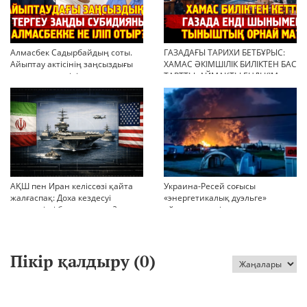
Алмасбек Садырбайдың соты.
ГАЗАДАҒЫ ТАРИХИ БЕТБҰРЫС:
Айыптау актісінің заңсыздығы
ХАМАС ӘКІМШІЛІК БИЛІКТЕН БАС
мен қолдан өсірілген
ТАРТТЫ. АЙМАҚТЫ ЕНДІ КІМ
миллиондар
БАСҚАРАДЫ?
АҚШ пен Иран келіссөзі қайта
Украина-Ресей соғысы
жалғаспақ: Доха кездесуі
«энергетикалық дуэльге»
шиеленісті бәсеңдете ме?
айналып кетті
Пікір қалдыру (
0
)