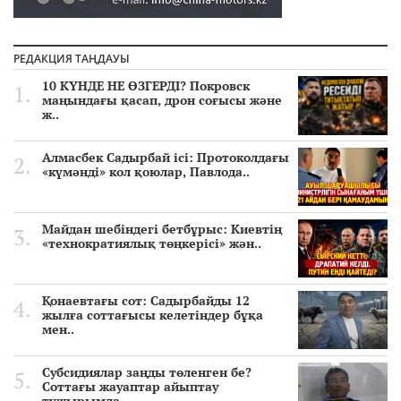
РЕДАКЦИЯ ТАҢДАУЫ
10 КҮНДЕ НЕ ӨЗГЕРДІ? Покровск
маңындағы қасап, дрон соғысы және
ж..
Алмасбек Садырбай ісі: Протоколдағы
«күмәнді» кол қоюлар, Павлода..
Майдан шебіндегі бетбұрыс: Киевтің
«технократиялық төңкерісі» жән..
Қонаевтағы сот: Садырбайды 12
жылға соттағысы келетіндер бұқа
мен..
Субсидиялар заңды төленген бе?
Соттағы жауаптар айыптау
тұжырымда..