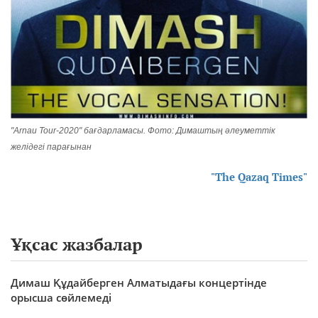
"Arnau Tour-2020" бағдарламасы. Фото: Димаштың әлеуметтік
желідегі парағынан
"The Qazaq Times"
Ұқсас жазбалар
Димаш Құдайберген Алматыдағы концертінде
орысша сөйлемеді