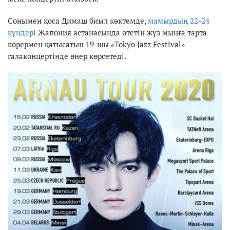
Сонымен қоса Димаш биыл көктемде,
мамырдың 22-24
күндері
Жапония астанасында өтетін жүз мыңға тарта
көрермен қатысатын 19-шы «Tokyo Jazz Festival»
галаконцертінде өнер көрсетеді.