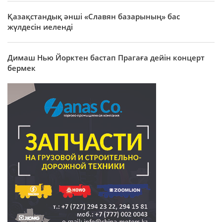
Қазақстандық әнші «Славян базарының» бас
жүлдесін иеленді
Димаш Нью Йорктен бастап Прагаға дейін концерт
бермек