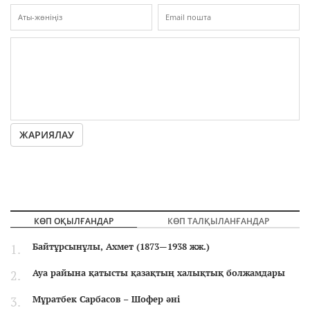
ЖАРИЯЛАУ
КӨП ОҚЫЛҒАНДАР
КӨП ТАЛҚЫЛАНҒАНДАР
Байтұрсынұлы, Ахмет (1873—1938 жж.)
Ауа райына қатысты қазақтың халықтық болжамдары
Мұратбек Сарбасов – Шофер әні