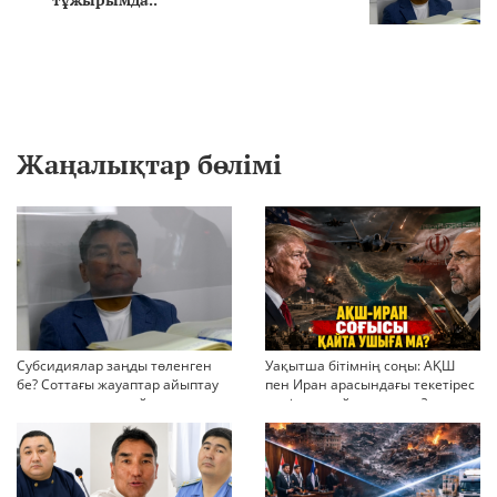
Жаңалықтар бөлімі
Субсидиялар заңды төленген
Уақытша бітімнің соңы: АҚШ
бе? Соттағы жауаптар айыптау
пен Иран арасындағы текетірес
тұжырымдарын қайта қарауға
неліктен қайта ушықты?
негіз бола ала ма?