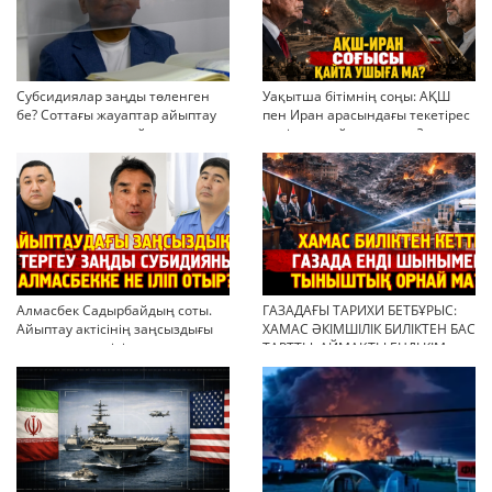
Субсидиялар заңды төленген
Уақытша бітімнің соңы: АҚШ
бе? Соттағы жауаптар айыптау
пен Иран арасындағы текетірес
тұжырымдарын қайта қарауға
неліктен қайта ушықты?
негіз бола ала ма?
Алмасбек Садырбайдың соты.
ГАЗАДАҒЫ ТАРИХИ БЕТБҰРЫС:
Айыптау актісінің заңсыздығы
ХАМАС ӘКІМШІЛІК БИЛІКТЕН БАС
мен қолдан өсірілген
ТАРТТЫ. АЙМАҚТЫ ЕНДІ КІМ
миллиондар
БАСҚАРАДЫ?