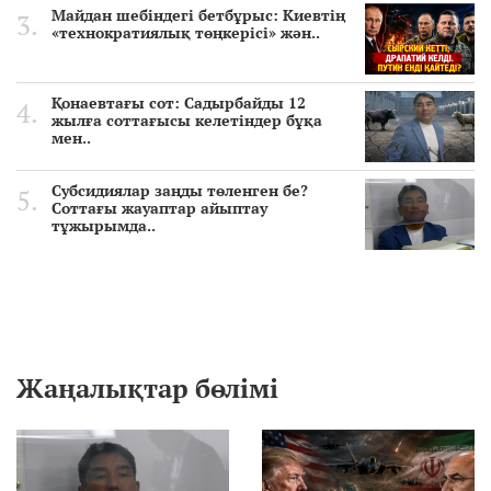
Майдан шебіндегі бетбұрыс: Киевтің
«технократиялық төңкерісі» жән..
Қонаевтағы сот: Садырбайды 12
жылға соттағысы келетіндер бұқа
мен..
Субсидиялар заңды төленген бе?
Соттағы жауаптар айыптау
тұжырымда..
Жаңалықтар бөлімі