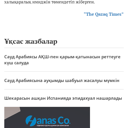
халықаралық имиджін төмендетіп жіберген.
“The Qazaq Times”
Ұқсас жазбалар
Сауд Арабиясы АҚШ-пен қарым-қатынасын реттеуге
күш салуда
Сауд Арабиясына ауқымды шабуыл жасалуы мүмкін
Шекарасын ашқан Испанияда эпидахуал нашарлады