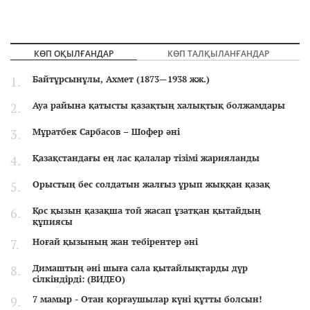
КӨП ОҚЫЛҒАНДАР
КӨП ТАЛҚЫЛАНҒАНДАР
Байтұрсынұлы, Ахмет (1873—1938 жж.)
Ауа райына қатысты қазақтың халықтық болжамдары
Мұратбек Сарбасов – Шофер әні
Қазақстандағы ең лас қалалар тізімі жарияланды
Орыстың бес солдатын жалғыз ұрып жыққан қазақ
Қос қызын қазақша той жасап ұзатқан қытайдың
құпиясы
Ноғай қызының жан тебірентер әні
Димаштың әні шыға сала қытайлықтарды дүр
сілкіндірді: (ВИДЕО)
7 мамыр - Отан қорғаушылар күні құтты болсын!