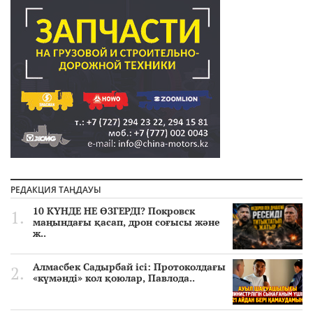
РЕДАКЦИЯ ТАҢДАУЫ
10 КҮНДЕ НЕ ӨЗГЕРДІ? Покровск
маңындағы қасап, дрон соғысы және
ж..
Алмасбек Садырбай ісі: Протоколдағы
«күмәнді» кол қоюлар, Павлода..