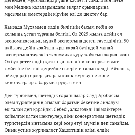
мен Медина қалаларындағы зиярат орындарына
мұсылман еместердің кіруіне әлі де шектеу бар.
Ханзада Мұхаммед елдің билігінің басым көбін өз
қолында ұстап тұрғаны белгілі. Ол 2025 жылға дейін ел
экономикасының мұнай экспортына деген тәуелділігін 50
пайызға дейін азайтып, ары қарай бүтіндей мұнай
экспортына тәуелсіз экономика құру жобасын жариялаған.
Ол бұл ретте елдің қатып қалған діни консерватизмге
жүйесіне белгілі деңгейде өзгерістер алып келді. Айталық,
әйелдердің ерлер қатарлы көлік жүргізуіне және
кинотеатрларға баруына рұқсат етті.
Дей тұрғанмен, шетелдік сарапшылар Сауд Арабиясы
әлем туристерінің ағылып баратын бекетіне айналуы
екіталай деп қарайды. Себебі, алкагольді ішімдіктерге
қойылған қатаң шектеулер, діни консерватизм шетелдік
туристердің ынтасына кері әсер етуі мүмкін деп санайды.
Оның үстіне журиналист Хашоггидің өлімі елдің