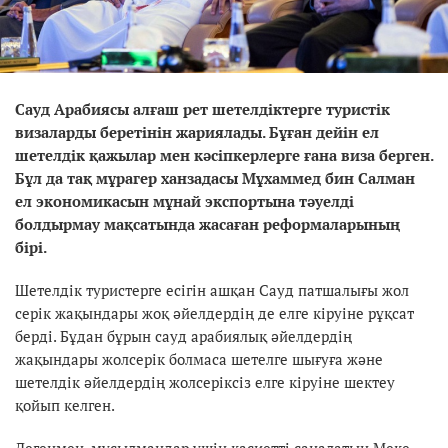
Сауд Арабиясы алғаш рет шетелдіктерге туристік
визаларды беретінін жариялады. Бұған дейін ел
шетелдік қажылар мен кәсіпкерлерге ғана виза берген.
Бұл да тақ мұрагер ханзадасы Мұхаммед бин Салман
ел экономикасын мұнай экспортына тәуелді
болдырмау мақсатында жасаған реформаларының
бірі.
Шетелдік туристерге есігін ашқан Сауд патшалығы жол
серік жақындары жоқ әйелдердің де елге кіруіне рұқсат
берді. Бұдан бұрын сауд арабиялық әйелдердің
жақындары жолсерік болмаса шетелге шығуға және
шетелдік әйелдердің жолсеріксіз елге кіруіне шектеу
қойып келген.
Дегенмен, мұсылмандар үшін қасиетті саналатын Меке