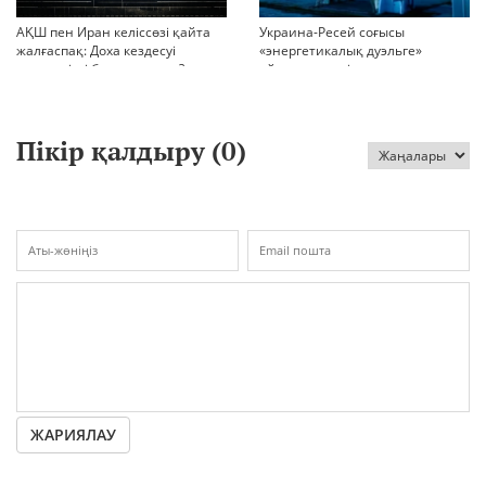
АҚШ пен Иран келіссөзі қайта
Украина-Ресей соғысы
жалғаспақ: Доха кездесуі
«энергетикалық дуэльге»
шиеленісті бәсеңдете ме?
айналып кетті
Пікір қалдыру (
0
)
ЖАРИЯЛАУ