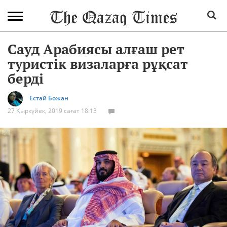
Сауд Арабиясы алғаш рет
туристік визаларға рұқсат
берді
Естай Божан
27 Қыркүйек, 2019 сағат 18:13