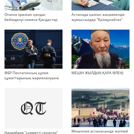
Отанға оралған қандас
Астанада қалған жаңаөзендік
бейімделуі немесе Қандастар
жұмыссыздар "Қазмұнайгаз"
мен Қазақстандағы
келіссөзді тоқтатып тастады
мигранттарды ақпараттық
дейді
қолдау және әлеуметтік
бейімдеудің медиа-стратегиясы
ФБР Пентагонның құпия
МЕШІН ЖЫЛДЫҢ ҚАРА ӨЛЕҢІ
құжаттарының жариялануына
қатысы бар күдіктіні қамады
Моңғолия астанасында жаппай
Назарбаев "құрметті сенатор"