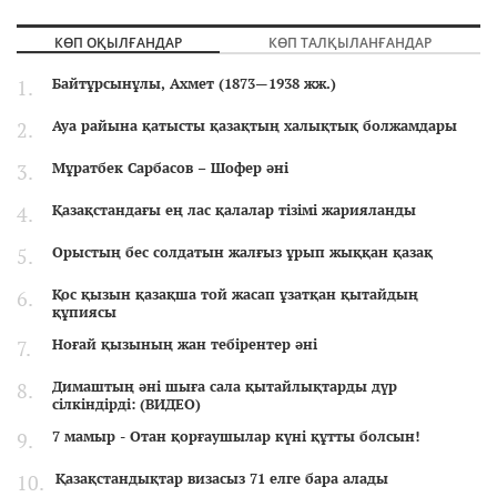
КӨП ОҚЫЛҒАНДАР
КӨП ТАЛҚЫЛАНҒАНДАР
Байтұрсынұлы, Ахмет (1873—1938 жж.)
Ауа райына қатысты қазақтың халықтық болжамдары
Мұратбек Сарбасов – Шофер әні
Қазақстандағы ең лас қалалар тізімі жарияланды
Орыстың бес солдатын жалғыз ұрып жыққан қазақ
Қос қызын қазақша той жасап ұзатқан қытайдың
құпиясы
Ноғай қызының жан тебірентер әні
Димаштың әні шыға сала қытайлықтарды дүр
сілкіндірді: (ВИДЕО)
7 мамыр - Отан қорғаушылар күні құтты болсын!
Қазақстандықтар визасыз 71 елге бара алады