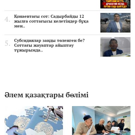
Қонаевтағы сот: Садырбайды 12
жылға соттағысы келетіндер бұқа
мен..
Субсидиялар заңды төленген бе?
Соттағы жауаптар айыптау
тұжырымда..
Әлем қазақтары бөлімі