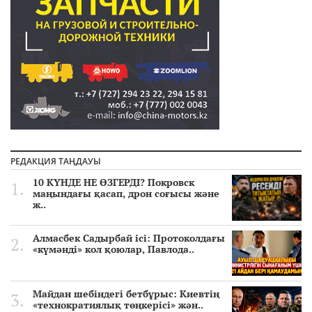
РЕДАКЦИЯ ТАҢДАУЫ
10 КҮНДЕ НЕ ӨЗГЕРДІ? Покровск
маңындағы қасап, дрон соғысы және
ж..
Алмасбек Садырбай ісі: Протоколдағы
«күмәнді» кол қоюлар, Павлода..
Майдан шебіндегі бетбұрыс: Киевтің
«технократиялық төңкерісі» жән..