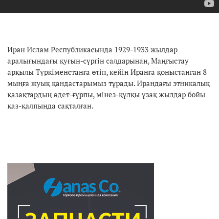
Иран Ислам Республикасында 1929-1933 жылдар
аралығындағы қуғын-сүргін салдарынан, Маңғыстау
арқылы Түркіменстанға өтіп, кейін Иранға қоныстанған 8
мыңға жуық қандастарымыз тұрады. Ирандағы этникалық
қазақтардың әдет-ғұрпы, мінез-құлқы ұзақ жылдар бойы
қаз-қалпында сақталған.