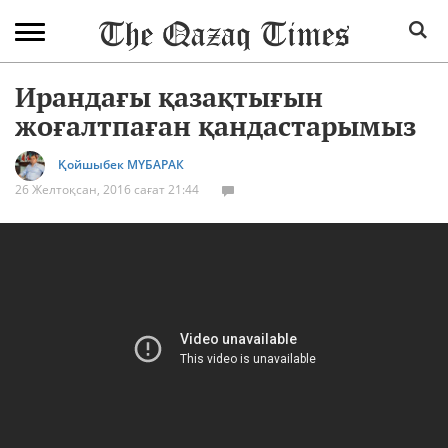
Ирандағы қазақтығын
жоғалтпаған қандастарымыз
Қойшыбек МҮБАРАК
26 Желтоқсан, 2016 сағат 21:44