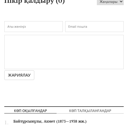
Пікір қалдыру (
0
)
ЖАРИЯЛАУ
КӨП ОҚЫЛҒАНДАР
КӨП ТАЛҚЫЛАНҒАНДАР
Байтұрсынұлы, Ахмет (1873—1938 жж.)