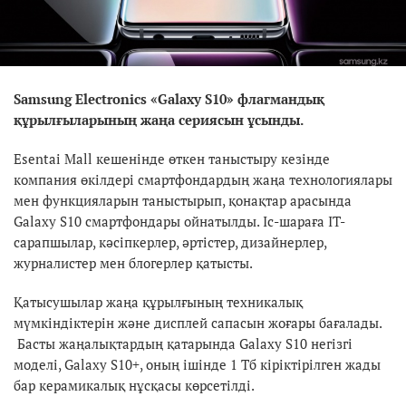
Samsung Electronics «Galaxy S10» флагмандық
құрылғыларының жаңа сериясын ұсынды.
Esentai Mall кешенінде өткен таныстыру кезінде
компания өкілдері смартфондардың жаңа технологиялары
мен функцияларын таныстырып, қонақтар арасында
Galaxy S10 смартфондары ойнатылды. Іс-шараға IT-
сарапшылар, кәсіпкерлер, әртістер, дизайнерлер,
журналистер мен блогерлер қатысты.
Қатысушылар жаңа құрылғының техникалық
мүмкіндіктерін және дисплей сапасын жоғары бағалады.
Басты жаңалықтардың қатарында Galaxy S10 негізгі
моделі, Galaxy S10+, оның ішінде 1 Тб кіріктірілген жады
бар керамикалық нұсқасы көрсетілді.