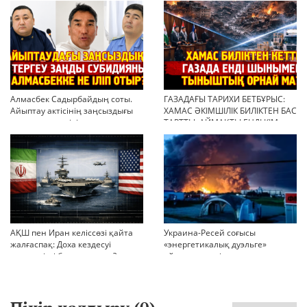
негіз бола ала ма?
Алмасбек Садырбайдың соты.
ГАЗАДАҒЫ ТАРИХИ БЕТБҰРЫС:
Айыптау актісінің заңсыздығы
ХАМАС ӘКІМШІЛІК БИЛІКТЕН БАС
мен қолдан өсірілген
ТАРТТЫ. АЙМАҚТЫ ЕНДІ КІМ
миллиондар
БАСҚАРАДЫ?
АҚШ пен Иран келіссөзі қайта
Украина-Ресей соғысы
жалғаспақ: Доха кездесуі
«энергетикалық дуэльге»
шиеленісті бәсеңдете ме?
айналып кетті