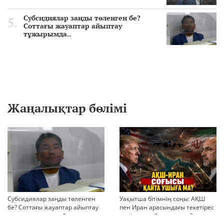
Субсидиялар заңды төленген бе?
Соттағы жауаптар айыптау
тұжырымда..
Жаңалықтар бөлімі
Субсидиялар заңды төленген
Уақытша бітімнің соңы: АҚШ
бе? Соттағы жауаптар айыптау
пен Иран арасындағы текетірес
тұжырымдарын қайта қарауға
неліктен қайта ушықты?