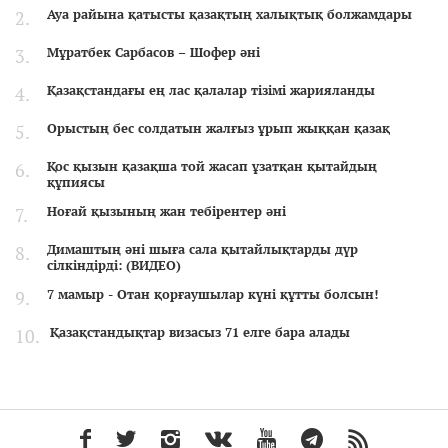
Ауа райына қатысты қазақтың халықтық болжамдары
Мұратбек Сарбасов – Шофер әні
Қазақстандағы ең лас қалалар тізімі жарияланды
Орыстың бес солдатын жалғыз ұрып жыққан қазақ
Қос қызын қазақша той жасап ұзатқан қытайдың
құпиясы
Ноғай қызының жан тебірентер әні
Димаштың әні шыға сала қытайлықтарды дүр
сілкіндірді: (ВИДЕО)
7 мамыр - Отан қорғаушылар күні құтты болсын!
Қазақстандықтар визасыз 71 елге бара алады