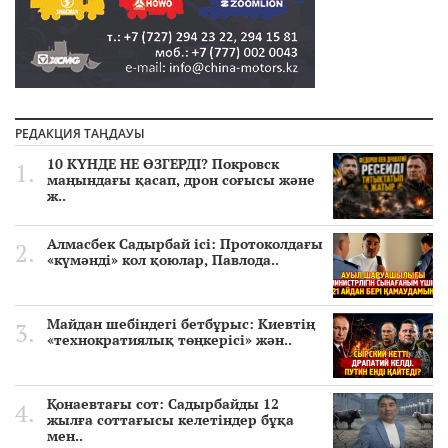
РЕДАКЦИЯ ТАҢДАУЫ
10 КҮНДЕ НЕ ӨЗГЕРДІ? Покровск
маңындағы қасап, дрон соғысы және
ж..
Алмасбек Садырбай ісі: Протоколдағы
«күмәнді» кол қоюлар, Павлода..
Майдан шебіндегі бетбұрыс: Киевтің
«технократиялық төңкерісі» жән..
Қонаевтағы сот: Садырбайды 12
жылға соттағысы келетіндер бұқа
мен..