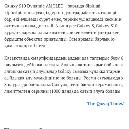
Galaxy S10 Dynamic AMOLED – экранда бірінші
кіріктірілген саусақ іздерінің ультрадыбыстық сканері
бар, екі өлшемді сурет емес, терінің үш өлшемді кескінін
оқитын сапалы дисплей. Алғаш рет Galaxy S, Galaxy S10
құрылғыларына адам көзімен сәйкес келетін ультра кең
бұрышты обьектив орнатылды. Осы арқылы барлық іс-
қимыл кадрға ілігеді.
Қазақстанда смартфондардың алдын ала тапсырыс беру 6
наурызға дейін жалғасады. Алдын ала тапсырыс бойынша
алғашқы сатып алушылар Galaxy сымсыз құлаққаптарын
сыйлыққа алу мүмкіндігне ие болады. Ресми сатылымдар
8 наурызда басталады. Сол уақыттан бастап керамикалық
лимиттелген серияны (1000 дана) да сатып алуға болады.
"The Qazaq Times"