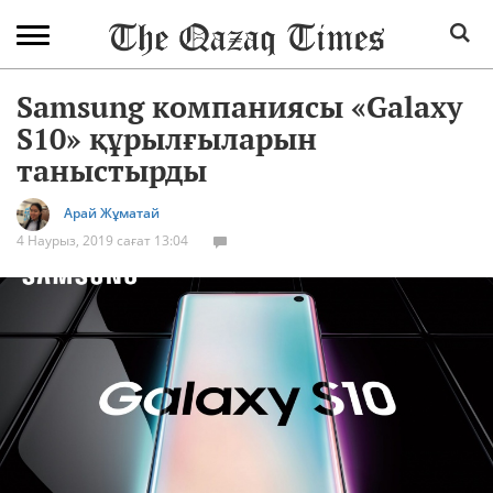
Samsung компаниясы «Galaxy
S10» құрылғыларын
таныстырды
Арай Жұматай
4 Наурыз, 2019 сағат 13:04