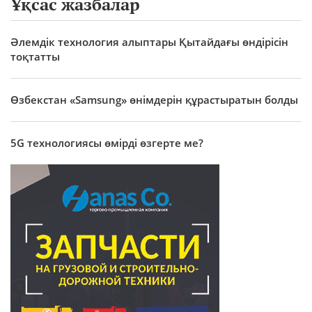
Ұқсас жазбалар
Әлемдік технология алыптары Қытайдағы өндірісін
тоқтатты
Өзбекстан «Samsung» өнімдерін құрастыратын болды
5G технологиясы өмірді өзгерте ме?