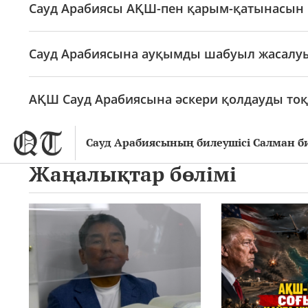
Сауд Арабиясы АҚШ-пен қарым-қатынасын р
Сауд Арабиясына ауқымды шабуыл жасалу
АҚШ Сауд Арабиясына әскери қолдауды тоқ
Сауд Арабиясының билеушісі Салман б
Жаңалықтар бөлімі