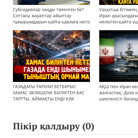
Субсидиялар заңды төленген бе?
Уақытша бітімнің
Соттағы жауаптар айыптау
Иран арасындағы 
тұжырымдарын қайта қарауға негіз
неліктен қайта у
бола ала ма?
ГАЗАДАҒЫ ТАРИХИ БЕТБҰРЫС:
АҚШ пен Иран кел
ХАМАС ӘКІМШІЛІК БИЛІКТЕН БАС
жалғаспақ: Доха к
ТАРТТЫ. АЙМАҚТЫ ЕНДІ КІМ
шиеленісті бәсең
БАСҚАРАДЫ?
Пікір қалдыру (
0
)