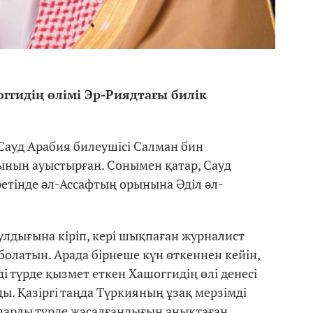
гидің өлімі Эр-Риядтағы билік
Сауд Арабия билеушісі Салман бин
ынын ауыстырған. Сонымен қатар, Сауд
етінде әл-Ассафтың орынына Әділ әл-
лдығына кіріп, кері шықпаған журналист
болатын. Арада бірнеше күн өткеннен кейін,
 түрде қызмет еткен Хашоггидің өлі денесі
ы. Қазіргі таңда Түркияның ұзақ мерзімді
арлы түрде жасалғандығын анықтаған.