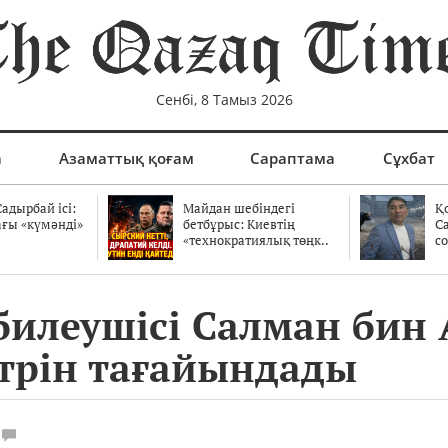
Сенбі, 8 Тамыз 2026
а
Азаматтық қоғам
Сараптама
Сұхбат
адырбай ісі:
Майдан шебіндегі
Қ
ағы «күмәнді»
бетбұрыс: Киевтің
С
.
«технократиялық төңк..
со
илеушісі Салман бин 
трін тағайындады