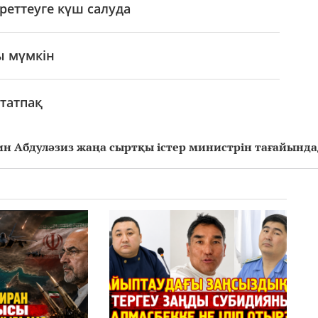
еттеуге күш салуда
ы мүмкін
татпақ
ин Абдуләзиз жаңа сыртқы істер министрін тағайынд