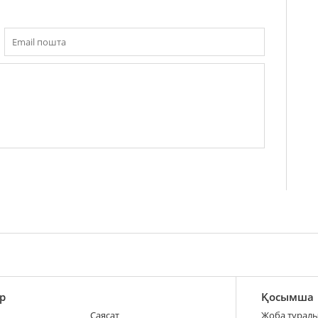
р
Қосымша
Саясат
Жоба турал