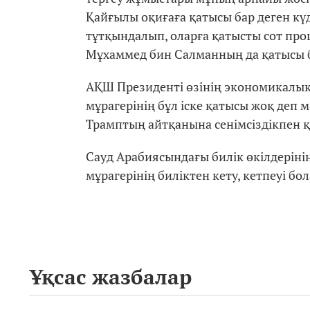
Қайғылы оқиғаға қатысы бар деген кү
тұтқындалып, оларға қатысты сот проце
Мұхаммед бин Салманның да қатысы ба
АҚШ Президенті өзінің экономикалық 
мұрагерінің бұл іске қатысы жоқ деп 
Трамптың айтқанына сенімсіздікпен қ
Сауд Арабиясындағы билік өкілдерінің 
мұрагерінің биліктен кету, кетпеуі б
Ұқсас жазбалар