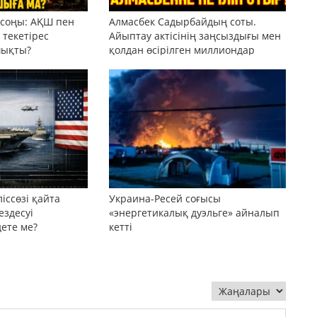
 соңы: АҚШ пен
Алмасбек Садырбайдың соты.
текетірес
Айыптау актісінің заңсыздығы мен
шықты?
қолдан өсірілген миллиондар
іссөзі қайта
Украина-Ресей соғысы
ездесуі
«энергетикалық дуэльге» айналып
дете ме?
кетті