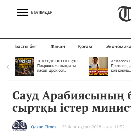
БӨЛІМДЕР
Басты бет
Жаһан
Қоғам
Экономик
10 КҮНДЕ НЕ ӨЗГЕРДІ?
Алмасбек С
Покровск маңындағы
Протоколд
қасап, дрон соғ..
кол қоюла.
Сауд Арабиясының б
сыртқы істер минис
Qazaq Times
29 Желтоқсан, 2018 сағат 11:52