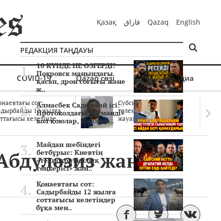
Қазақ
قازاق
Qazaq
English
РЕДАКЦИЯ ТАҢДАУЫ
10 КҮНДЕ НЕ ӨЗГЕРДІ?
Покровск маңындағы
COVID-19
Qazaq сөзі
Мультимедиа
қасап, дрон соғысы және
ж..
онаевтағы сот:
Субсидиялар заңды
Алмасбек Садырбай ісі:
адырбайды 12 жылға
төленген бе? Соттағы
Протоколдағы «күмәнді»
ттағысы келетінде..
жауаптар айыптау..
кол қоюлар, Павлода..
Майдан шебіндегі
Абдуләзиз жаңа
бетбұрыс: Киевтің
«технократиялық
төңкерісі» жән..
Қонаевтағы сот:
Садырбайды 12 жылға
соттағысы келетіндер
бұқа мен..