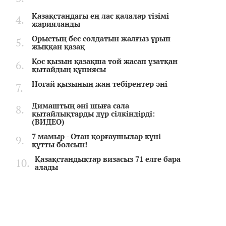
Қазақстандағы ең лас қалалар тізімі
жарияланды
Орыстың бес солдатын жалғыз ұрып
жыққан қазақ
Қос қызын қазақша той жасап ұзатқан
қытайдың құпиясы
Ноғай қызының жан тебірентер әні
Димаштың әні шыға сала
қытайлықтарды дүр сілкіндірді:
(ВИДЕО)
7 мамыр - Отан қорғаушылар күні
құтты болсын!
Қазақстандықтар визасыз 71 елге бара
алады