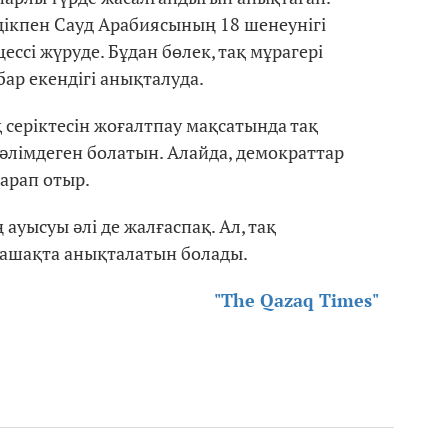
дікпен Сауд Арабиясының 18 шенеунігі
ссі жүруде. Бұдан бөлек, тақ мұрагері
р екендігі анықталуда.
серіктесін жоғалтпау мақсатында тақ
мәлімдеген болатын. Алайда, демократтар
арап отыр.
ауысуы әлі де жалғаспақ. Ал, тақ
олашақта анықталатын болады.
"The Qazaq Times"