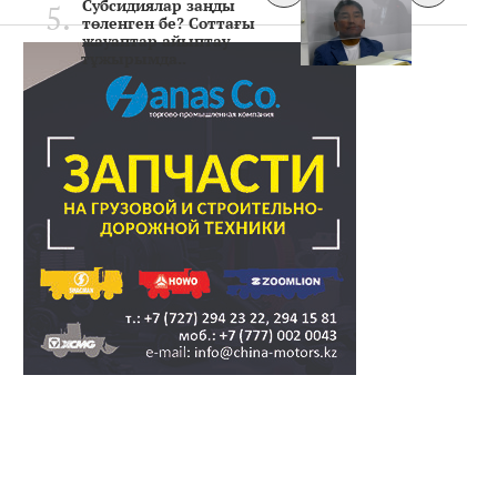
Субсидиялар заңды
төленген бе? Соттағы
жауаптар айыптау
тұжырымда..