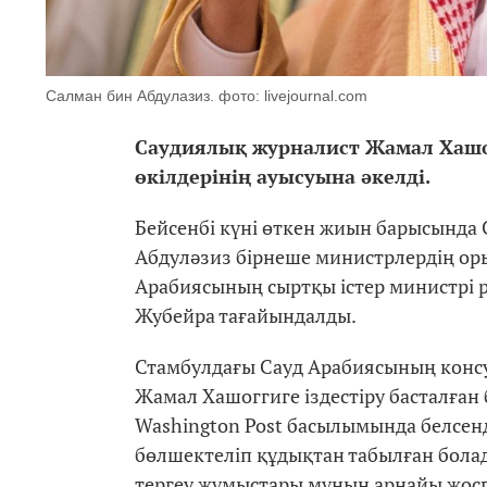
Салман бин Абдулазиз. фото: livejournal.com
Саудиялық журналист Жамал Хашог
өкілдерінің ауысуына әкелді.
Бейсенбі күні өткен жиын барысында 
Абдуләзиз бірнеше министрлердің ор
Арабиясының сыртқы істер министрі р
Жубейра тағайындалды.
Стамбулдағы Сауд Арабиясының консу
Жамал Хашоггиге іздестіру басталған 
Washington Post басылымында белсенді
бөлшектеліп құдықтан табылған болад
тергеу жұмыстары мұның арнайы жосп