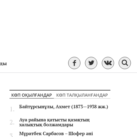
ады
КӨП ОҚЫЛҒАНДАР
КӨП ТАЛҚЫЛАНҒАНДАР
Байтұрсынұлы, Ахмет (1873—1938 жж.)
Ауа райына қатысты қазақтың
халықтық болжамдары
Мұратбек Сарбасов – Шофер әні