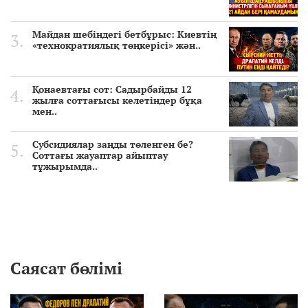
Майдан шебіндегі бетбұрыс: Киевтің
«технократиялық төңкерісі» жән..
Қонаевтағы сот: Садырбайды 12
жылға соттағысы келетіндер бұқа
мен..
Субсидиялар заңды төленген бе?
Соттағы жауаптар айыптау
тұжырымда..
Саясат бөлімі