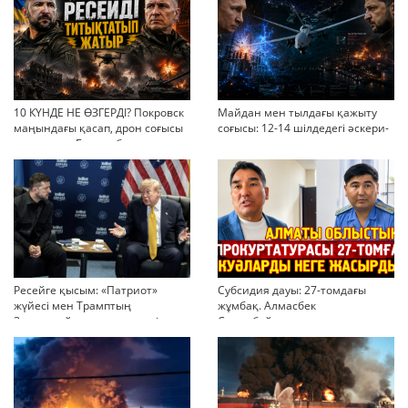
10 КҮНДЕ НЕ ӨЗГЕРДІ? Покровск
Майдан мен тылдағы қажыту
маңындағы қасап, дрон соғысы
соғысы: 12-14 шілдедегі әскери-
және жаңа Бас қолбасшының
стратегиялық ахуал
тактикасы
Ресейге қысым: «Патриот»
Субсидия дауы: 27-томдағы
жүйесі мен Трамптың
жұмбақ. Алмасбек
Зеленскийге мақтауы нені
Садырбайдың денсаулығы сыр
аңғартады?
берді