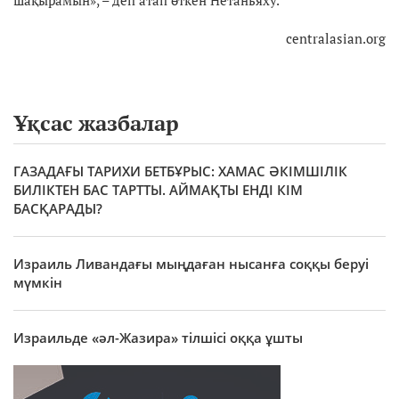
centralasian.org
Ұқсас жазбалар
ГАЗАДАҒЫ ТАРИХИ БЕТБҰРЫС: ХАМАС ӘКІМШІЛІК
БИЛІКТЕН БАС ТАРТТЫ. АЙМАҚТЫ ЕНДІ КІМ
БАСҚАРАДЫ?
Израиль Ливандағы мыңдаған нысанға соққы беруі
мүмкін
Израильде «әл-Жазира» тілшісі оққа ұшты