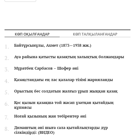
КӨП ОҚЫЛҒАНДАР
КӨП ТАЛҚЫЛАНҒАНДАР
Байтұрсынұлы, Ахмет (1873—1938 жж.)
Ауа райына қатысты қазақтың халықтық болжамдары
Мұратбек Сарбасов – Шофер әні
Қазақстандағы ең лас қалалар тізімі жарияланды
Орыстың бес солдатын жалғыз ұрып жыққан қазақ
Қос қызын қазақша той жасап ұзатқан қытайдың
құпиясы
Ноғай қызының жан тебірентер әні
Димаштың әні шыға сала қытайлықтарды дүр
сілкіндірді: (ВИДЕО)