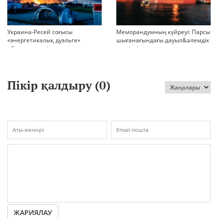
Украина-Ресей соғысы
Меморандумның күйреуі: Парсы
«энергетикалық дуэльге»
шығанағындағы дауыл&әлемдік
айналып кетті
тәртіптің сын сағаты соғып тұр
Пікір қалдыру (
0
)
ЖАРИЯЛАУ