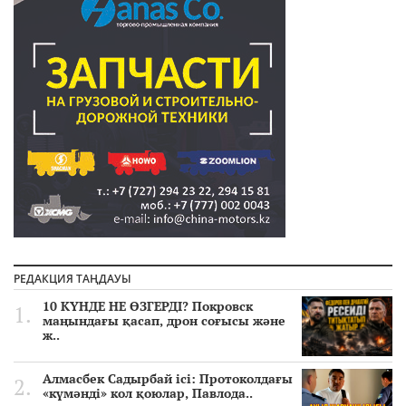
РЕДАКЦИЯ ТАҢДАУЫ
10 КҮНДЕ НЕ ӨЗГЕРДІ? Покровск
маңындағы қасап, дрон соғысы және
ж..
Алмасбек Садырбай ісі: Протоколдағы
«күмәнді» кол қоюлар, Павлода..