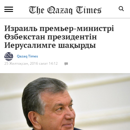
Израиль премьер-министрі
Өзбекстан президентін
Иерусалимге шақырды
Qazaq Times
25 Желтоқсан, 2016 сағат 14:12