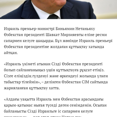
Израиль премьер-министрі Биньямин Нетаньяху
Өзбекстан президенті Шавкат Мирзияевты еліне ресми
сапармен келуге шақырды. Бұл жөнінде Израиль премьері
Өзбекстан президентіне жолдаған құттықтау хатында
айтқан.
«Израиль үкіметі атынан Сізді Өзбекстан президенті
болып сайланғаныңыз үшін құттықтауға рұқсат етіңіз.
Сізге еліңіздің гүлденуі және өркендеуі жолында үлкен
табыстар тілеймін», – делінген Өзбекстан СІМ сайтында
жарияланған құттықтау хатта.
«Алдағы уақытта Израиль мен Өзбекстан арасындағы
қарым-қатынас нығая түседі деген сенімдемін. Осыған
байланысты Сізді Израильге іс сапармен келуге
шақырамын», – деп атап өткен Нетаньяху.