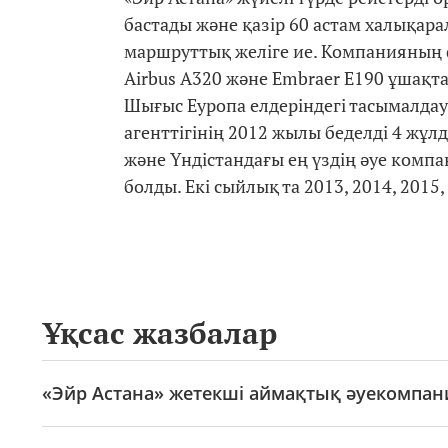
бастады және қазір 60 астам халықара
маршруттық желіге ие. Компанияның ф
Airbus A320 және Embraer E190 ұшақт
Шығыс Еуропа елдеріндегі тасымалда
агенттігінің 2012 жылы беделді 4 жұ
және Үндістандағы ең үздің әуе ком
болды. Екі сыйлық та 2013, 2014, 201
Ұқсас жазбалар
«Эйр Астана» жетекші аймақтық әуекомпан