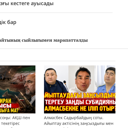
зғы кестеге ауысады
ік бар
р сайтының сыйлығымен марапатталды
 соңы: АҚШ пен
Алмасбек Садырбайдың соты.
текетірес
Айыптау актісінің заңсыздығы мен