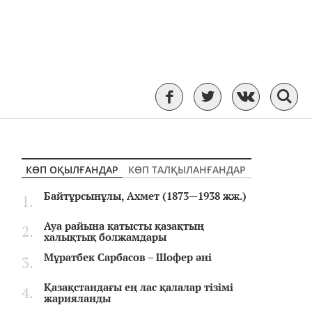
КӨП ОҚЫЛҒАНДАР
КӨП ТАЛҚЫЛАНҒАНДАР
Байтұрсынұлы, Ахмет (1873—1938 жж.)
Ауа райына қатысты қазақтың
халықтық болжамдары
Мұратбек Сарбасов – Шофер әні
Қазақстандағы ең лас қалалар тізімі
жарияланды