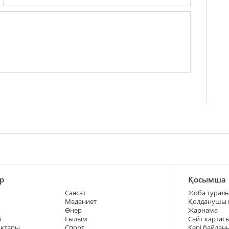
р
Қосымша
Саясат
Жоба турал
Мәдениет
Қолданушы
Өнер
Жарнама
і
Ғылым
Сайт картас
ақтары
Спорт
Кері байлан