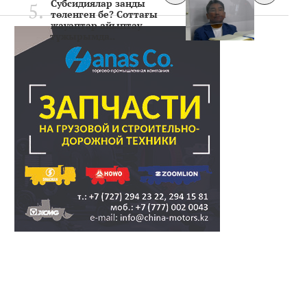
Субсидиялар заңды
төленген бе? Соттағы
жауаптар айыптау
тұжырымда..