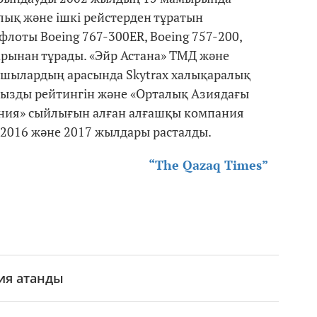
лық және ішкі рейстерден тұратын
лоты Boeing 767-300ER, Boeing 757-200,
арынан тұрады. «Эйр Астана» ТМД және
ушылардың арасында Skytrax халықаралық
лдызды рейтингін және «Орталық Азиядағы
пания» сыйлығын алған алғашқы компания
5, 2016 және 2017 жылдары расталды.
“The Qazaq Times”
ия атанды