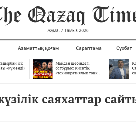
Жұма, 7 Тамыз 2026
а
Азаматтық қоғам
Сараптама
Сұхбат
адырбай ісі:
Майдан шебіндегі
Қ
ағы «күмәнді»
бетбұрыс: Киевтің
С
.
«технократиялық төңк..
со
жүзілік саяхаттар са