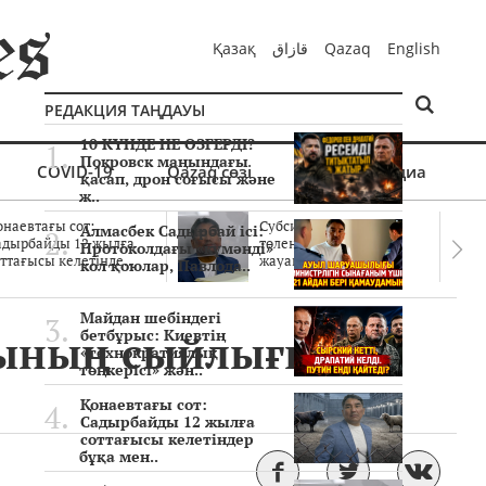
Қазақ
قازاق
Qazaq
English
РЕДАКЦИЯ ТАҢДАУЫ
10 КҮНДЕ НЕ ӨЗГЕРДІ?
Покровск маңындағы
COVID-19
Qazaq сөзі
Мультимедиа
қасап, дрон соғысы және
ж..
онаевтағы сот:
Субсидиялар заңды
Алмасбек Садырбай ісі:
адырбайды 12 жылға
төленген бе? Соттағы
Протоколдағы «күмәнді»
ттағысы келетінде..
жауаптар айыптау..
кол қоюлар, Павлода..
Майдан шебіндегі
йтының сыйлығымен
бетбұрыс: Киевтің
«технократиялық
төңкерісі» жән..
Қонаевтағы сот:
Садырбайды 12 жылға
соттағысы келетіндер
бұқа мен..