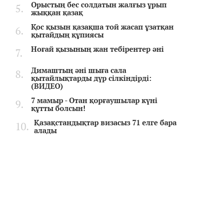
Орыстың бес солдатын жалғыз ұрып
жыққан қазақ
Қос қызын қазақша той жасап ұзатқан
қытайдың құпиясы
Ноғай қызының жан тебірентер әні
Димаштың әні шыға сала
қытайлықтарды дүр сілкіндірді:
(ВИДЕО)
7 мамыр - Отан қорғаушылар күні
құтты болсын!
Қазақстандықтар визасыз 71 елге бара
алады