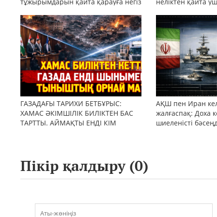
тұжырымдарын қайта қарауға негіз
неліктен қайта у
бола ала ма?
ГАЗАДАҒЫ ТАРИХИ БЕТБҰРЫС:
АҚШ пен Иран кел
ХАМАС ӘКІМШІЛІК БИЛІКТЕН БАС
жалғаспақ: Доха к
ТАРТТЫ. АЙМАҚТЫ ЕНДІ КІМ
шиеленісті бәсең
БАСҚАРАДЫ?
Пікір қалдыру (
0
)