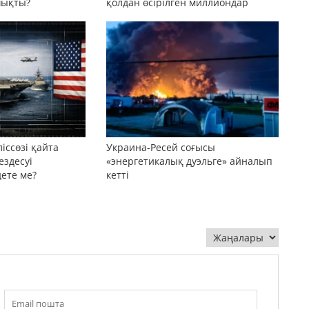
шықты?
қолдан өсірілген миллиондар
іссөзі қайта
Украина-Ресей соғысы
ездесуі
«энергетикалық дуэльге» айналып
дете ме?
кетті