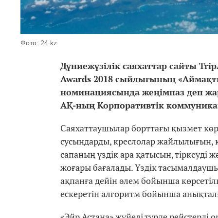
Фото: 24.kz
Дүниежүзілік саяхаттар сайты Trip
Awards 2018 сыйлығының «Аймақ
номинациясында жеңімпаз деп жар
АҚ-ның Корпоративтік коммуникац
Саяхаттаушылар борттағы қызмет көрс
сусындарды, креслолар жайлылығын, 
сапаның үздік ара қатысын, тіркеуді
жоғары бағалады. Үздік тасымалдауш
ақпанға дейін әлем бойынша көрсетіл
ескеретін алгоритм бойынша анықтал
«Эйр Астана» жүйелі түрде рейстерд