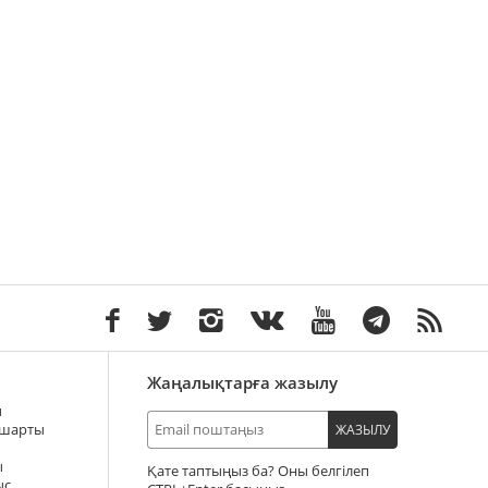
Жаңалықтарға жазылу
ы
 шарты
ЖАЗЫЛУ
ы
Қате таптыңыз ба? Оны белгілеп
ыс