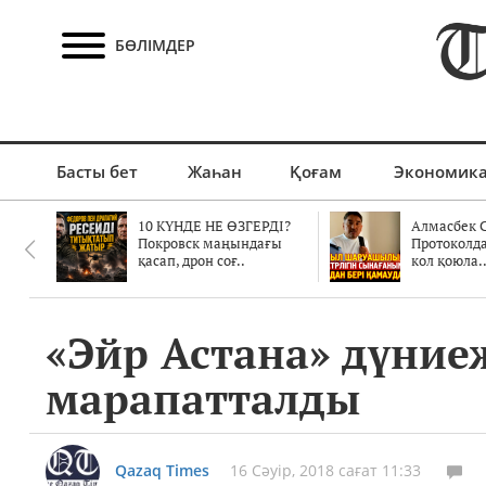
БӨЛІМДЕР
Басты бет
Жаһан
Қоғам
Экономик
10 КҮНДЕ НЕ ӨЗГЕРДІ?
Алмасбек С
Покровск маңындағы
Протоколд
қасап, дрон соғ..
кол қоюла.
«Эйр Астана» дүние
марапатталды
Qazaq Times
16 Сәуір, 2018 сағат 11:33