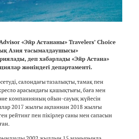
Advisor «Эйр Астананы» Travelers’ Choice
тық Азия тасымалдаушысы»
иялады, деп хабарлады «Эйр Астана»
иялар жөніндегі департаменті.
етуді, салондағы тазалықты, тамақ пен
кресло арасындағы қашықтығы, баға мен
 және компанияның ойын-cауық жүйесін
ылар 2017 жылғы ақпаннан 2018 жылғы
ген рейтинг пен пікірлер саны мен сапасын
ған.
і орындауды 2002 жылдың 15 мамырында