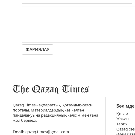
ЖАРИЯЛАУ
Qazaq Times - ақпараттық, қоғамдық-саяси
Бөлімде
порталы. Материалдардың кез келген
Қоғам
пайдалануына редакцияның келісімімен ғана
Жаһан
жол беріледі.
Тарих
Qazaq сөз
Email:
qazaq.times@gmail.com
Әлем қаз