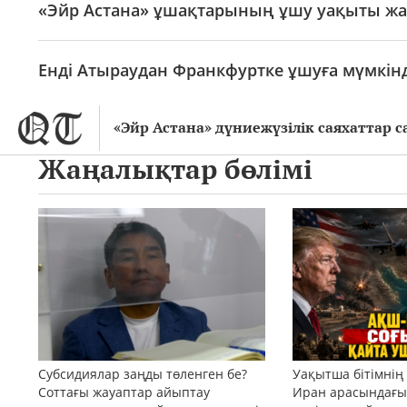
«Эйр Астана» ұшақтарының ұшу уақыты жа
Енді Атыраудан Франкфуртке ұшуға мүмкінд
«Эйр Астана» дүниежүзілік саяхатта
Жаңалықтар бөлімі
Субсидиялар заңды төленген бе?
Уақытша бітімнің
Соттағы жауаптар айыптау
Иран арасындағы 