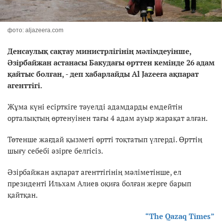
фото: aljazeera.com
Денсаулық сақтау министрлігінің мәлімдеуінше,
Әзірбайжан астанасы Бакудағы өрттен кемінде 26 адам
қайтыс болған, - деп хабарлайды Al Jazeera ақпарат
агенттігі.
Жұма күні есірткіге тәуелді адамдарды емдейтін
орталықтың өртенуінен тағы 4 адам ауыр жарақат алған.
Төтенше жағдай қызметі өртті тоқтатып үлгерді. Өрттің
шығу себебі әзірге белгісіз.
Әзірбайжан ақпарат агенттігінің мәліметінше, ел
президенті Ильхам Алиев оқиға болған жерге барып
қайтқан.
“The Qazaq Times”