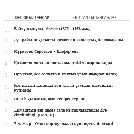
КӨП ОҚЫЛҒАНДАР
КӨП ТАЛҚЫЛАНҒАНДАР
Байтұрсынұлы, Ахмет (1873—1938 жж.)
Ауа райына қатысты қазақтың халықтық болжамдары
Мұратбек Сарбасов – Шофер әні
Қазақстандағы ең лас қалалар тізімі жарияланды
Орыстың бес солдатын жалғыз ұрып жыққан қазақ
Қос қызын қазақша той жасап ұзатқан қытайдың
құпиясы
Ноғай қызының жан тебірентер әні
Димаштың әні шыға сала қытайлықтарды дүр
сілкіндірді: (ВИДЕО)
7 мамыр - Отан қорғаушылар күні құтты болсын!