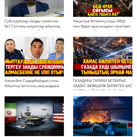
Субсидиялар заңды төленген
Уақытша бітімнің соңы: АҚШ
бе? Соттағы жауаптар айыптау
пен Иран арасындағы текетірес
тұжырымдарын қайта қарауға
неліктен қайта ушықты?
негіз бола ала ма?
Алмасбек Садырбайдың соты.
ГАЗАДАҒЫ ТАРИХИ БЕТБҰРЫС:
Айыптау актісінің заңсыздығы
ХАМАС ӘКІМШІЛІК БИЛІКТЕН БАС
мен қолдан өсірілген
ТАРТТЫ. АЙМАҚТЫ ЕНДІ КІМ
миллиондар
БАСҚАРАДЫ?