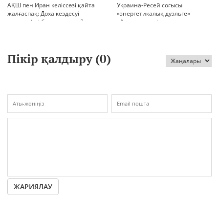
АҚШ пен Иран келіссөзі қайта
Украина-Ресей соғысы
жалғаспақ: Доха кездесуі
«энергетикалық дуэльге»
шиеленісті бәсеңдете ме?
айналып кетті
Пікір қалдыру (
0
)
ЖАРИЯЛАУ