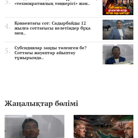
«технократиялық төңкерісі» жән..
Қонаевтағы сот: Садырбайды 12
жылға соттағысы келетіндер бұқа
мен..
Субсидиялар заңды төленген бе?
Соттағы жауаптар айыптау
тұжырымда..
Жаңалықтар бөлімі