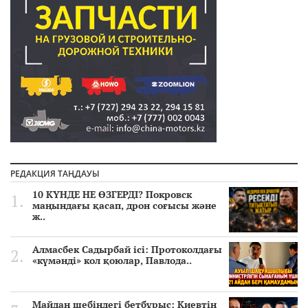
РЕДАКЦИЯ ТАҢДАУЫ
10 КҮНДЕ НЕ ӨЗГЕРДІ? Покровск
маңындағы қасап, дрон соғысы және
ж..
Алмасбек Садырбай ісі: Протоколдағы
«күмәнді» кол қоюлар, Павлода..
Майдан шебіндегі бетбұрыс: Киевтің