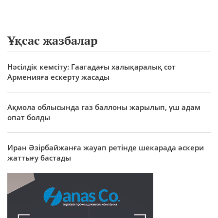
Ұқсас жазбалар
Нәсілдік кемсіту: Гаагадағы халықаралық сот
Арменияға ескерту жасады
Ақмола облысында газ баллоны жарылып, үш адам
опат болды
Иран Әзірбайжанға жауап ретінде шекарада әскери
жаттығу бастады