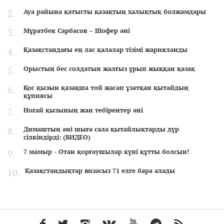
Ауа райына қатысты қазақтың халықтық болжамдары
Мұратбек Сарбасов – Шофер әні
Қазақстандағы ең лас қалалар тізімі жарияланды
Орыстың бес солдатын жалғыз ұрып жыққан қазақ
Қос қызын қазақша той жасап ұзатқан қытайдың
құпиясы
Ноғай қызының жан тебірентер әні
Димаштың әні шыға сала қытайлықтарды дүр
сілкіндірді: (ВИДЕО)
7 мамыр - Отан қорғаушылар күні құтты болсын!
Қазақстандықтар визасыз 71 елге бара алады