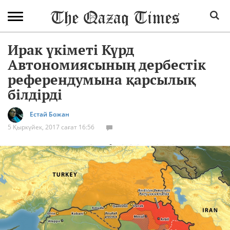
Ирак үкіметі Күрд
Автономиясының дербестік
референдумына қарсылық
білдірді
Естай Божан
5 Қыркүйек, 2017 сағат 16:56