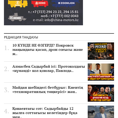
РЕДАКЦИЯ ТАҢДАУЫ
10 КҮНДЕ НЕ ӨЗГЕРДІ? Покровск
маңындағы қасап, дрон соғысы және
ж..
Алмасбек Садырбай ісі: Протоколдағы
«күмәнді» кол қоюлар, Павлода..
Майдан шебіндегі бетбұрыс: Киевтің
«технократиялық төңкерісі» жән..
Қонаевтағы сот: Садырбайды 12
жылға соттағысы келетіндер бұқа
мен..