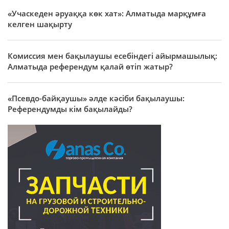
«Учаскеден әруаққа көк хат»: Алматыда марқұмға
келген шақырту
Комиссия мен бақылаушы есебіндегі айырмашылық:
Алматыда референдум қалай өтіп жатыр?
«Псевдо-байқаушы» әлде кәсіби бақылаушы:
Референдумды кім бақылайды?