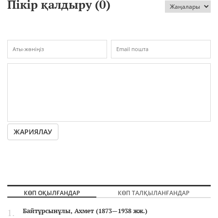
Пікір қалдыру (
0
)
ЖАРИЯЛАУ
КӨП ОҚЫЛҒАНДАР
КӨП ТАЛҚЫЛАНҒАНДАР
Байтұрсынұлы, Ахмет (1873—1938 жж.)