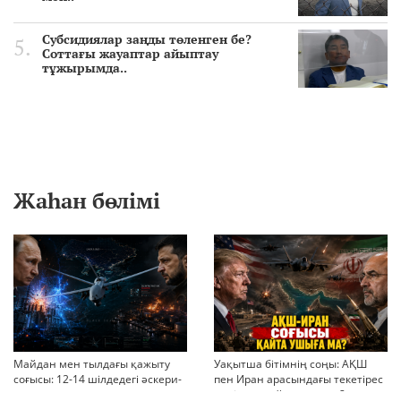
Субсидиялар заңды төленген бе?
Соттағы жауаптар айыптау
тұжырымда..
Жаһан бөлімі
Майдан мен тылдағы қажыту
Уақытша бітімнің соңы: АҚШ
соғысы: 12-14 шілдедегі әскери-
пен Иран арасындағы текетірес
стратегиялық ахуал
неліктен қайта ушықты?