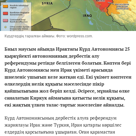
Күрдтердің таралған аймағы. Фото: wordpress.com.
Биыл маусым айында Ирактағы Күрд Автономиясы 25
қыркүйекті автономияның дербестік алу
референдумы ретінде белгілеген болатын. Көптен бері
Күрд Автономиясы мен Ирак үкіметі арасында
шиеленіс ушығып келе жатқан еді. Екі үкімет көптеген
өлкелердің иелік құқығы мәселесінде пікір
қайшылығына жол беріп келді. Әсіресе, мұнайлы өлке
саналатын Киркук аймағына қатысты иелік құқығы,
екі жақтың үлкен талас-тартыс мәселесіне айналды.
Күрд Автономиясының дербестік алуға референдум
жариялауы Ирак және Түркия, Иран қатарлы көршілес
елдердің қарсылығына ұшыраған. Оған қарамастан