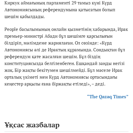
Киркук аймағының парламенті 29 тамыз күні Күрд
Автономиясының референдумына қатысатын болып
шешім қабылдады.
People басылымының онлайн қызметінің хабарында, Ирак
премьер-министрі Абади бұл шешімге қарсылығын
білдіріп, мәлімдеме жариялаған. Ол сөзінде: «Күрд
Автономиясы әлі де Ирактың құрамында. Сондықтан бұл
референдум қате жасалған шешім. Бұл біздің
конституциясызда белгіленбеген. Ешқандай заңды негізі
жоқ. Бір жақты бекітумен шешілмейді. Бұл мәселе Ирак
орталық үкіметі мен Күрд Автономиясы ортасындағы
кеңестер арқылы ғана біржақты етіледі», – деді.
“The Qazaq Times”
Ұқсас жазбалар