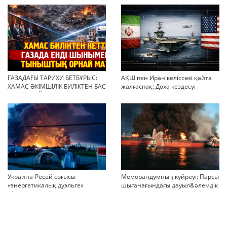
ГАЗАДАҒЫ ТАРИХИ БЕТБҰРЫС:
АҚШ пен Иран келіссөзі қайта
ХАМАС ӘКІМШІЛІК БИЛІКТЕН БАС
жалғаспақ: Доха кездесуі
ТАРТТЫ. АЙМАҚТЫ ЕНДІ КІМ
шиеленісті бәсеңдете ме?
БАСҚАРАДЫ?
Украина-Ресей соғысы
Меморандумның күйреуі: Парсы
«энергетикалық дуэльге»
шығанағындағы дауыл&әлемдік
айналып кетті
тәртіптің сын сағаты соғып тұр