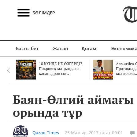
БӨЛІМДЕР
Басты бет
Жаһан
Қоғам
Экономик
10 КҮНДЕ НЕ ӨЗГЕРДІ?
Алмасбек С
Покровск маңындағы
Протоколд
қасап, дрон соғ..
кол қоюла.
Баян-Өлгий аймағы б
орында тұр
Qazaq Times
25 Мамыр, 2017 сағат 09:01