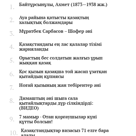
Байтұрсынұлы, Ахмет (1873—1938 жж.)
Ауа райына қатысты қазақтың
халықтық болжамдары
Мұратбек Сарбасов – Шофер әні
Қазақстандағы ең лас қалалар тізімі
жарияланды
Орыстың бес солдатын жалғыз ұрып
жыққан қазақ
Қос қызын қазақша той жасап ұзатқан
қытайдың құпиясы
Ноғай қызының жан тебірентер әні
Димаштың әні шыға сала
қытайлықтарды дүр сілкіндірді:
(ВИДЕО)
7 мамыр - Отан қорғаушылар күні
құтты болсын!
Қазақстандықтар визасыз 71 елге бара
алады