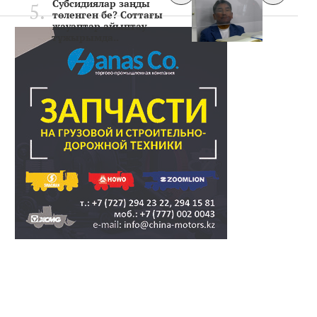
Субсидиялар заңды
төленген бе? Соттағы
жауаптар айыптау
тұжырымда..