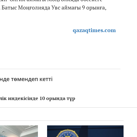
р. Батыс Моңғолияда Увс аймағы 9 орынға,
qazaqtimes.com
інде төмендеп кетті
лік индекісінде 10 орында тұр