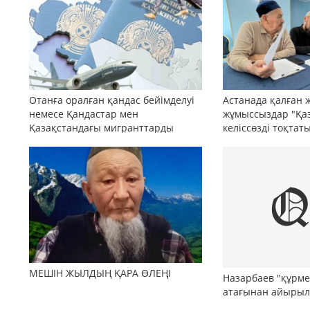
Отанға оралған қандас бейімделуі
Астанада қалған 
немесе Қандастар мен
жұмыссыздар "Қа
Қазақстандағы мигранттарды
келіссөзді тоқтат
ақпараттық қолдау және
әлеуметтік бейімдеудің медиа-
стратегиясы
МЕШІН ЖЫЛДЫҢ ҚАРА ӨЛЕҢІ
Назарбаев "құрме
атағынан айыры