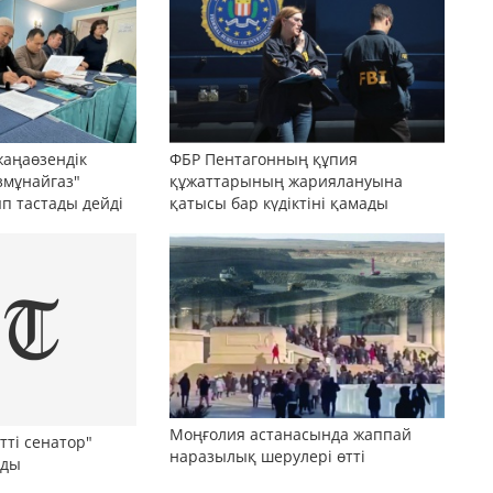
жаңаөзендік
ФБР Пентагонның құпия
змұнайгаз"
құжаттарының жариялануына
ып тастады дейді
қатысы бар күдіктіні қамады
Моңғолия астанасында жаппай
тті сенатор"
наразылық шерулері өтті
лды