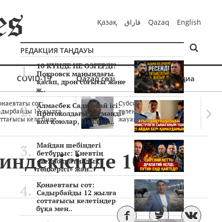
Қазақ
قازاق
Qazaq
English
РЕДАКЦИЯ ТАҢДАУЫ
10 КҮНДЕ НЕ ӨЗГЕРДІ?
Покровск маңындағы
COVID-19
Qazaq сөзі
Мультимедиа
қасап, дрон соғысы және
ж..
онаевтағы сот:
Субсидиялар заңды
Алмасбек Садырбай ісі:
адырбайды 12 жылға
төленген бе? Соттағы
Протоколдағы «күмәнді»
ттағысы келетінде..
жауаптар айыптау..
кол қоюлар, Павлода..
Майдан шебіндегі
индекісінде 10
бетбұрыс: Киевтің
«технократиялық
төңкерісі» жән..
Қонаевтағы сот:
Садырбайды 12 жылға
соттағысы келетіндер
бұқа мен..