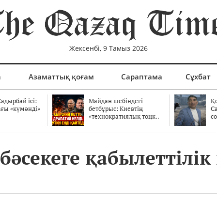
Жексенбі, 9 Тамыз 2026
а
Азаматтық қоғам
Сараптама
Сұхбат
адырбай ісі:
Майдан шебіндегі
Қ
ағы «күмәнді»
бетбұрыс: Киевтің
С
.
«технократиялық төңк..
со
әсекеге қабылеттілік 