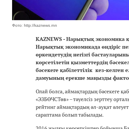
Фото: http://kaznews.mn
KAZNEWS - Нарықтық экономика қа
Нарықтық экономикада өндіріс п
өркендетудің негізгі бастауларыны
көрсетілетін қызметтердің бәсекел
бәсекеге қабілеттілік кез-келген 
дамуының ерекше маңызды факто
Олай болса, аймақтардың бәсекеге қа
«ЭЗБӨЧСТөв» – тәуелсіз зерттеу ортал
рейтинг аймақтардың әл-ауқат әлеуеті
сараптама болып табылады.
2016 жылғы көрсеткіштер бойынша Б