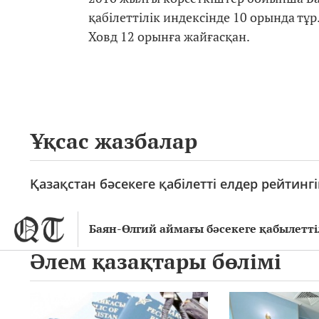
қабілеттілік индексінде 10 орында тұ
Ховд 12 орынға жайғасқан.
Ұқсас жазбалар
Қазақстан бәсекеге қабілетті елдер рейтинг
Баян-Өлгий аймағы бәсекеге қабылетті
Әлем қазақтары бөлімі