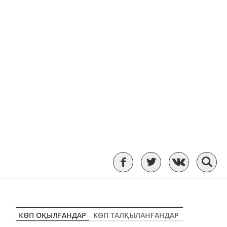
КӨП ОҚЫЛҒАНДАР
КӨП ТАЛҚЫЛАНҒАНДАР