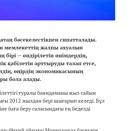
таң бәсекелестікпен сипатталады.
ен мемлекеттің жалпы ахуалын
ң бірі ─ өндірілетін өнімдердің,
ік қабілетін арттыруды талап етсе,
елдің, өңірдің экономикасының
ры бола алады.
білеттігі туралы баяндаманы жыл сайын
ығы 2012 жылдан бері шығарып келеді. Бұл
не баға беру саласындағы ең беделді
аян-Өлгий аймағы Моңғолияда бәсекеге