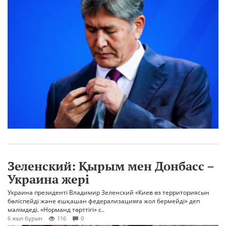
Зеленский: Қырым мен Донбасс –
Украина жері
Украина президенті Владимир Зеленский «Киев өз территориясын
бөліспейді және ешқашан федерализацияға жол бермейді» деп
мәлімдеді. «Норманд төрттігі» с..
6 жыл бұрын
116
0