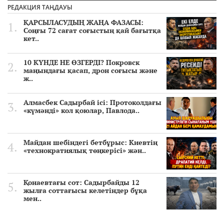
РЕДАКЦИЯ ТАҢДАУЫ
ҚАРСЫЛАСУДЫҢ ЖАҢА ФАЗАСЫ:
Соңғы 72 сағат соғыстың қай бағытқа
кет..
10 КҮНДЕ НЕ ӨЗГЕРДІ? Покровск
маңындағы қасап, дрон соғысы және
ж..
Алмасбек Садырбай ісі: Протоколдағы
«күмәнді» кол қоюлар, Павлода..
Майдан шебіндегі бетбұрыс: Киевтің
«технократиялық төңкерісі» жән..
Қонаевтағы сот: Садырбайды 12
жылға соттағысы келетіндер бұқа
мен..