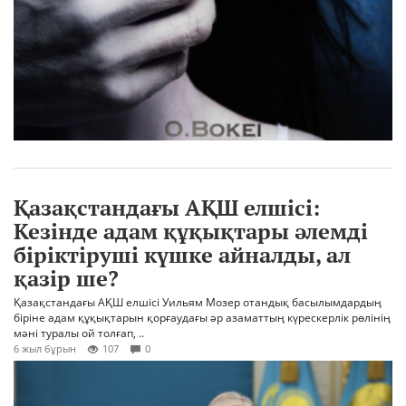
Қазақстандағы АҚШ елшісі:
Кезінде адам құқықтары әлемді
біріктіруші күшке айналды, ал
қазір ше?
Қазақстандағы АҚШ елшісі Уильям Мозер отандық басылымдардың
біріне адам құқықтарын қорғаудағы әр азаматтың күрескерлік рөлінің
мәні туралы ой толғап, ..
6 жыл бұрын
107
0