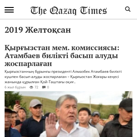
2019 Желтоқсан
Қырғызстан мем. комиссиясы:
Атамбаев билікті басып алуды
жоспарлаған
Қырғызстанның бұрынғы президенті Алмазбек Атамбаев билікті
күшпен басып алуды жоспарлаған – Қырғызстан Жоғары кеңесі
жанында құрылған Қой-Таштағы оқиғ..
6 жыл бұрын
72
0