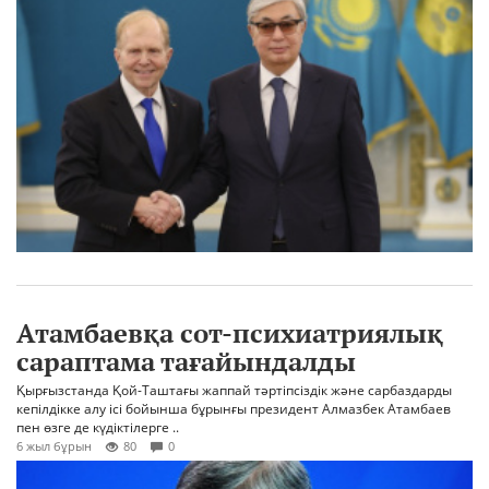
Атамбаевқа сот-психиатриялық
сараптама тағайындалды
Қырғызстанда Қой-Таштағы жаппай тәртіпсіздік және сарбаздарды
кепілдікке алу ісі бойынша бұрынғы президент Алмазбек Атамбаев
пен өзге де күдіктілерге ..
6 жыл бұрын
80
0