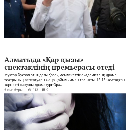
Алматыда «Қар қызы»
спектаклінің премьерасы өтеді
Мұхтар Әуезов атындағы Қазақ мемлекеттік академиялық драма
театрының репертуары жаңа қойылыммен толықты. 12-13 желтоқсан
көрнекті жазушы-драматург Ора..
6 жыл бұрын
112
0