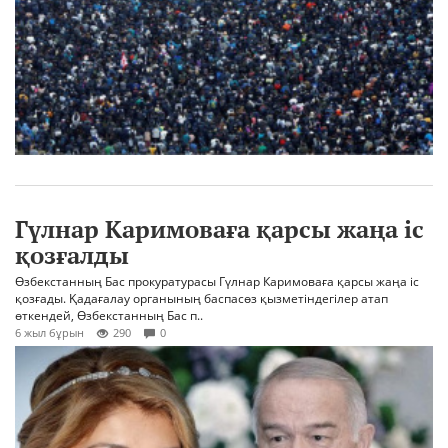
Гүлнар Каримоваға қарсы жаңа іс
қозғалды
Өзбекстанның Бас прокуратурасы Гүлнар Каримоваға қарсы жаңа іс
қозғады. Қадағалау органының баспасөз қызметіндегілер атап
өткендей, Өзбекстанның Бас п..
6 жыл бұрын
290
0