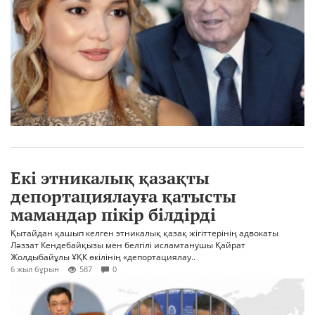
Екі этникалық қазақты
депортациялауға қатысты
мамандар пікір білдірді
Қытайдан қашып келген этникалық қазақ жігіттерінің адвокаты
Ләззат Кендебайқызы мен белгілі исламтанушы Қайрат
Жолдыбайұлы ҰҚК өкілінің «депортациялау..
6 жыл бұрын
587
0