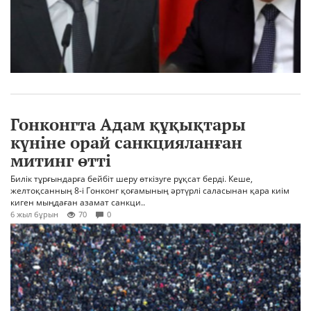
Гонконгта Адам құқықтары
күніне орай санкцияланған
митинг өтті
Билік тұрғындарға бейбіт шеру өткізуге рұқсат берді. Кеше,
желтоқсанның 8-і Гонконг қоғамының әртүрлі саласынан қара киім
киген мыңдаған азамат санкци..
6 жыл бұрын
70
0