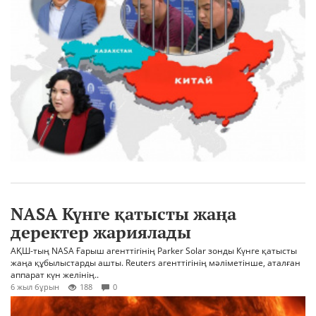
NASA Күнге қатысты жаңа
деректер жариялады
АҚШ-тың NASA Ғарыш агенттігінің Parker Solar зонды Күнге қатысты
жаңа құбылыстарды ашты. Reuters агенттігінің мәліметінше, аталған
аппарат күн желінің..
6 жыл бұрын
188
0