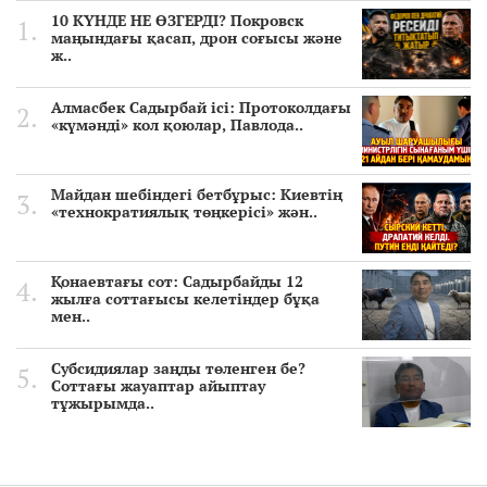
10 КҮНДЕ НЕ ӨЗГЕРДІ? Покровск
маңындағы қасап, дрон соғысы және
ж..
Алмасбек Садырбай ісі: Протоколдағы
«күмәнді» кол қоюлар, Павлода..
Майдан шебіндегі бетбұрыс: Киевтің
«технократиялық төңкерісі» жән..
Қонаевтағы сот: Садырбайды 12
жылға соттағысы келетіндер бұқа
мен..
Субсидиялар заңды төленген бе?
Соттағы жауаптар айыптау
тұжырымда..