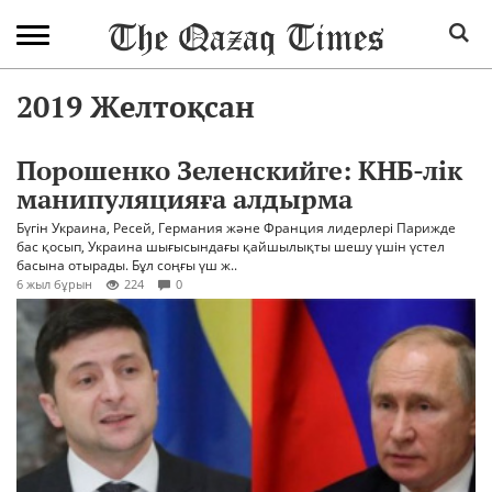
2019 Желтоқсан
Порошенко Зеленскийге: КНБ-лік
манипуляцияға алдырма
Бүгін Украина, Ресей, Германия және Франция лидерлері Парижде
бас қосып, Украина шығысындағы қайшылықты шешу үшін үстел
басына отырады. Бұл соңғы үш ж..
6 жыл бұрын
224
0