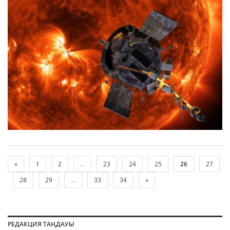
«
1
2
...
23
24
25
26
27
28
29
...
33
34
»
РЕДАКЦИЯ ТАҢДАУЫ