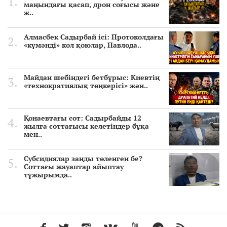
маңындағы қасап, дрон соғысы және
ж..
Алмасбек Садырбай ісі: Протоколдағы
«күмәнді» кол қоюлар, Павлода..
Майдан шебіндегі бетбұрыс: Киевтің
«технократиялық төңкерісі» жән..
Қонаевтағы сот: Садырбайды 12
жылға соттағысы келетіндер бұқа
мен..
Субсидиялар заңды төленген бе?
Соттағы жауаптар айыптау
тұжырымда..