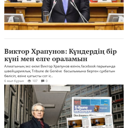
Виктор Храпунов: Күндердің бір
күні мен елге ораламын
Алматының экс-әкімі Виктор Храпунов өзінің facebook парығында
швейцариялық Tribune de Genève басылымына берген сұхбатын
бөлісіп, өзіне қатысты сот іс..
6 жыл бұрын
107
0