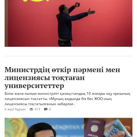
Министрдің өткір пәрмені мен
лицензиясы тоқтаған
университеттер
Білім және ғылым министрлігі қазақстандық 10 жоғары оқу орнының
лицензиясын тоқтатты. «Мұның алдында біз бес ЖОО-ның
лицензиясы тоқтатылғанын хабарлағ..
6 жыл бұрын
413
0