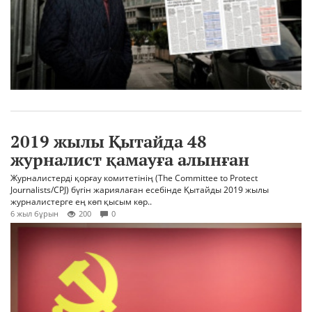
2019 жылы Қытайда 48
журналист қамауға алынған
Журналистерді қорғау комитетінің (The Committee to Protect
Journalists/CPJ) бүгін жариялаған есебінде Қытайды 2019 жылы
журналистерге ең көп қысым көр..
6 жыл бұрын
200
0