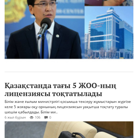
Қазақстанда тағы 5 ЖОО-ның
лицензиясы тоқтатылады
Білім және ғылым министрлігі қосымша тексеру жұмыстарын жүргізе
келе 5 жоғары оқу орнының лицензиясын уақытша тоқтату туралы
шешім қабылдады. Білім ми..
6 жыл бұрын
106
0