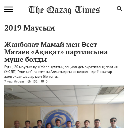
2019 Маусым
Жанболат Мамай мен Әсет
Матаев «Ақиқат» партиясына
мүше болды
Бүгін, 20 маусым күні Жалпыұлттық социал-демократиялық партия
(ЖСДП) "Ақиқат" партиясы Алматыдағы өз кеңсесінде бір қатар
желтоқсаншылар мен бір топ ж..
7 жыл бұрын
152
0