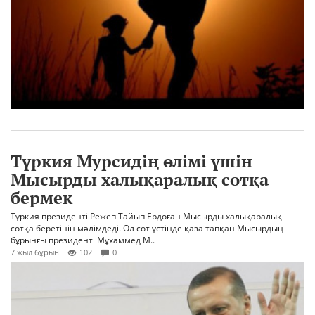
Түркия Мурсидің өлімі үшін
Мысырды халықаралық сотқа
бермек
Түркия президенті Режеп Тайып Ердоған Мысырды халықаралық
сотқа беретінін мәлімдеді. Ол сот үстінде қаза тапқан Мысырдың
бұрынғы президенті Мұхаммед М..
7 жыл бұрын
102
0