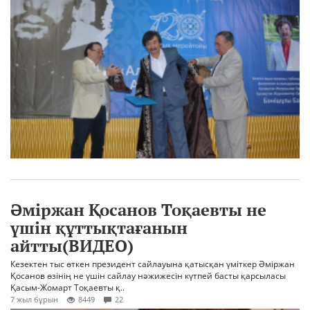
Әміржан Қосанов Тоқаевты не
үшін құттықтағанын
айтты(ВИДЕО)
Кезектен тыс өткен президент сайлауына қатысқан үміткер Әміржан
Қосанов өзінің не үшін сайлау нәжижесін күтпей басты қарсыласы
Қасым-Жомарт Тоқаевты қ..
7 жыл бұрын
8449
22