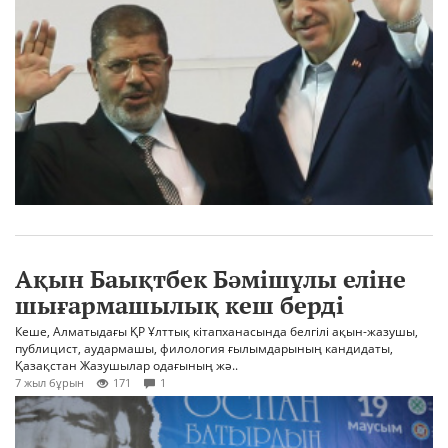
Ақын Баықтбек Бәмішұлы еліне
шығармашылық кеш берді
Кеше, Алматыдағы ҚР Ұлттық кітапханасында белгілі ақын-жазушы,
публицист, аудармашы, филология ғылымдарының кандидаты,
Қазақстан Жазушылар одағының жә..
7 жыл бұрын
171
1