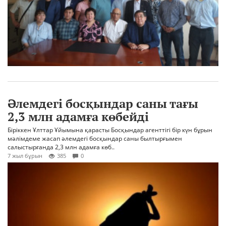
Әлемдегі босқындар саны тағы
2,3 млн адамға көбейді
Біріккен Ұлттар Ұйымына қарасты Босқындар агенттігі бір күн бұрын
мәлімдеме жасап әлемдегі босқындар саны былтырғымен
салыстырғанда 2,3 млн адамға көб..
7 жыл бұрын
385
0