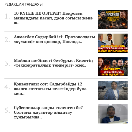
РЕДАКЦИЯ ТАҢДАУЫ
10 КҮНДЕ НЕ ӨЗГЕРДІ? Покровск
маңындағы қасап, дрон соғысы және
ж..
Алмасбек Садырбай ісі: Протоколдағы
«күмәнді» кол қоюлар, Павлода..
Майдан шебіндегі бетбұрыс: Киевтің
«технократиялық төңкерісі» жән..
Қонаевтағы сот: Садырбайды 12
жылға соттағысы келетіндер бұқа
мен..
Субсидиялар заңды төленген бе?
Соттағы жауаптар айыптау
тұжырымда..