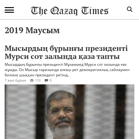
2019 Маусым
Мысырдың бұрынғы президенті
Мурси сот залында қаза тапты
Мысырдың бұрынғы президенті Мұхаммед Мурси сот залында көз
жұмды. Ол Мысыр тарихында алғаш рет демократиялық сайлаумен
билікке шыққан президент ретінд..
7 жыл бұрын
110
0