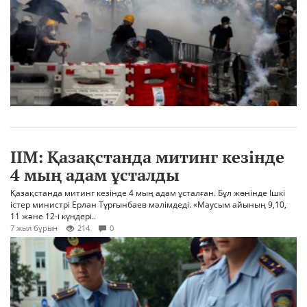
ІІМ: Қазақстанда митинг кезінде
4 мың адам ұсталды
Қазақстанда митинг кезінде 4 мың адам ұсталған. Бұл жөнінде Ішкі
істер министрі Ерлан Тұрғынбаев мәлімдеді. «Маусым айының 9,10,
11 және 12-і күндері..
7 жыл бұрын
214
0