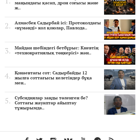
маңындағы қасап, дрон соғысы және
ж..
Алмасбек Садырбай ісі: Протоколдағы
«күмәнді» кол қоюлар, Павлода..
Майдан шебіндегі бетбұрыс: Киевтің
«технократиялық төңкерісі» жән..
Қонаевтағы сот: Садырбайды 12
жылға соттағысы келетіндер бұқа
мен..
Субсидиялар заңды төленген бе?
Соттағы жауаптар айыптау
тұжырымда..