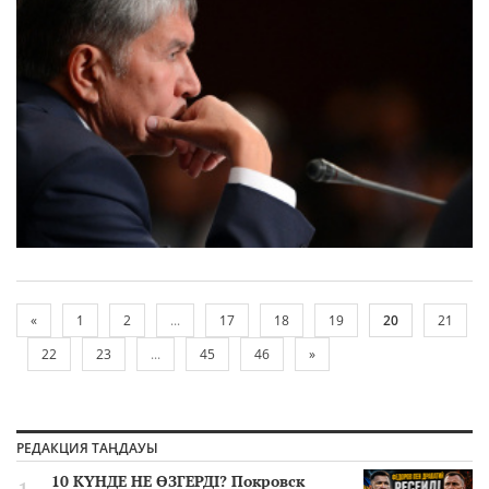
«
1
2
...
17
18
19
20
21
22
23
...
45
46
»
РЕДАКЦИЯ ТАҢДАУЫ
10 КҮНДЕ НЕ ӨЗГЕРДІ? Покровск