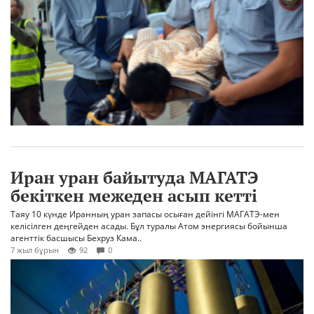
Иран уран байытуда МАГАТЭ
бекіткен межеден асып кетті
Таяу 10 күнде Иранның уран запасы осыған дейінгі МАГАТЭ-мен
келісілген деңгейден асады. Бұл туралы Атом энергиясы бойынша
агенттік басшысы Бехруз Кама..
7 жыл бұрын
92
0