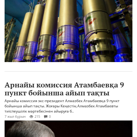
Арнайы комиссия Атамбаевқа 9
пункт бойынша айып тақты
Арнайы комиссия экс-президент Алмазбек Атамбаевқа 9 пункт
бойынша айып тақты. Жоғары Кеңестің Алмазбек Атамбаевты
тиіспеушілік мәртебесінен айыруға б..
7 жыл бұрын
215
0