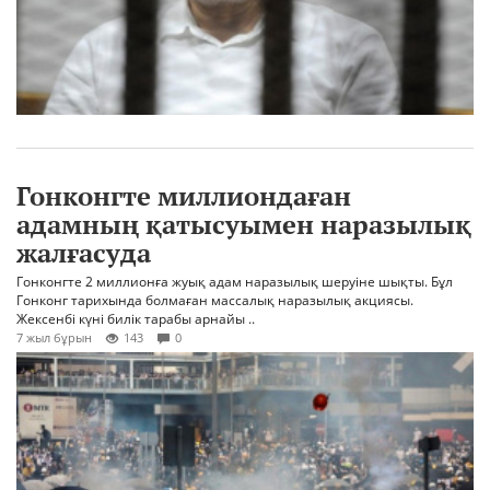
Гонконгте миллиондаған
адамның қатысуымен наразылық
жалғасуда
Гонконгте 2 миллионға жуық адам наразылық шеруіне шықты. Бұл
Гонконг тарихында болмаған массалық наразылық акциясы.
Жексенбі күні билік тарабы арнайы ..
7 жыл бұрын
143
0