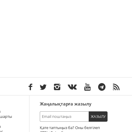
Жаңалықтарға жазылу
ы
 шарты
ЖАЗЫЛУ
ы
Қате таптыңыз ба? Оны белгілеп
ыс