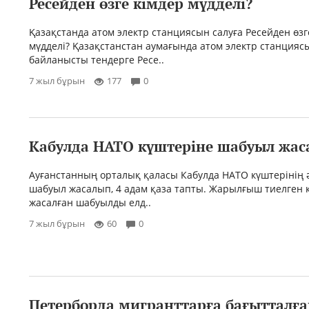
Ресейден өзге кімдер мүдделі?
Қазақстанда атом электр станциясын салуға Ресейден өзг
мүдделі? Қазақстанстан аумағында атом электр станцияс
байланысты тендерге Ресе..
7 жыл бұрын
177
0
Кабулда НАТО күштеріне шабуыл жас
Ауғанстанның орталық қаласы Кабулда НАТО күштерінің ә
шабуыл жасалып, 4 адам қаза тапты. Жарылғыш тиелген 
жасалған шабуылды елд..
7 жыл бұрын
60
0
Петерборда мигранттарға бағытталға