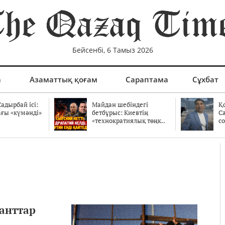
Бейсенбі, 6 Тамыз 2026
а
Азаматтық қоғам
Сараптама
Сұхбат
адырбай ісі:
Майдан шебіндегі
Қ
ағы «күмәнді»
бетбұрыс: Киевтің
С
.
«технократиялық төңк..
со
анттар