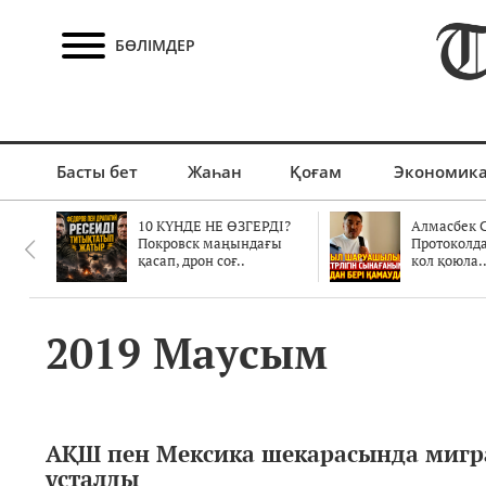
БӨЛІМДЕР
Басты бет
Жаһан
Қоғам
Экономик
10 КҮНДЕ НЕ ӨЗГЕРДІ?
Алмасбек С
Покровск маңындағы
Протоколд
қасап, дрон соғ..
кол қоюла.
2019 Маусым
АҚШ пен Мексика шекарасында мигр
ұсталды