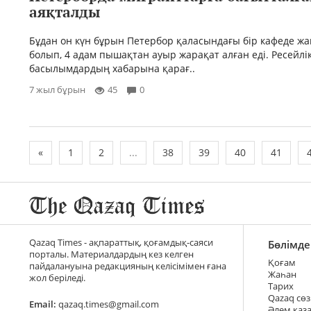
аяқталды
Бұдан он күн бұрын Петербор қаласындағы бір кафеде жа
болып, 4 адам пышақтан ауыр жарақат алған еді. Ресейлі
басылымдардың хабарына қарағ..
7 жыл бұрын
45
0
«
1
2
...
38
39
40
41
Qazaq Times - ақпараттық, қоғамдық-саяси
Бөлімде
порталы. Материалдардың кез келген
Қоғам
пайдалануына редакцияның келісімімен ғана
Жаһан
жол беріледі.
Тарих
Qazaq сөз
Email:
qazaq.times@gmail.com
Әлем қаз