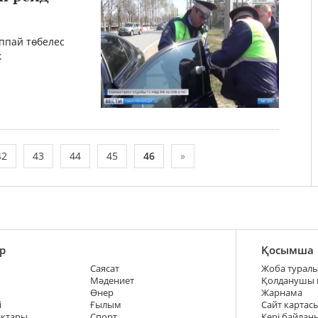
ппай төбелес
к
42
43
44
45
46
»
р
Қосымша
Саясат
Жоба турал
Мәдениет
Қолданушы
Өнер
Жарнама
і
Ғылым
Сайт картас
ақтары
Спорт
Кері байлан