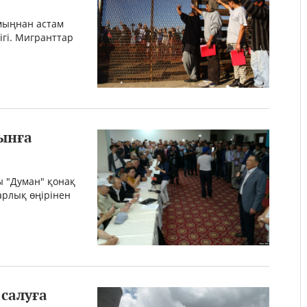
мыңнан астам
ігі. Мигранттар
ынға
ы "Думан" қонақ
арлық өңірінен
салуға