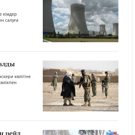
е кімдер
ын салуға
алды
скери көлігіне
көлікпен
н рейд