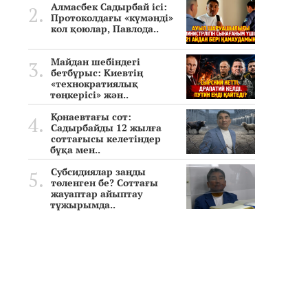
Алмасбек Садырбай ісі:
Протоколдағы «күмәнді»
кол қоюлар, Павлода..
Майдан шебіндегі
бетбұрыс: Киевтің
«технократиялық
төңкерісі» жән..
Қонаевтағы сот:
Садырбайды 12 жылға
соттағысы келетіндер
бұқа мен..
Субсидиялар заңды
төленген бе? Соттағы
жауаптар айыптау
тұжырымда..