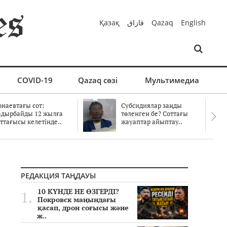
Қазақ
قازاق
Qazaq
English
COVID-19
Qazaq сөзі
Мультимедиа
онаевтағы сот:
Субсидиялар заңды
адырбайды 12 жылға
төленген бе? Соттағы
ттағысы келетінде..
жауаптар айыптау..
РЕДАКЦИЯ ТАҢДАУЫ
10 КҮНДЕ НЕ ӨЗГЕРДІ?
Покровск маңындағы
қасап, дрон соғысы және
ж..