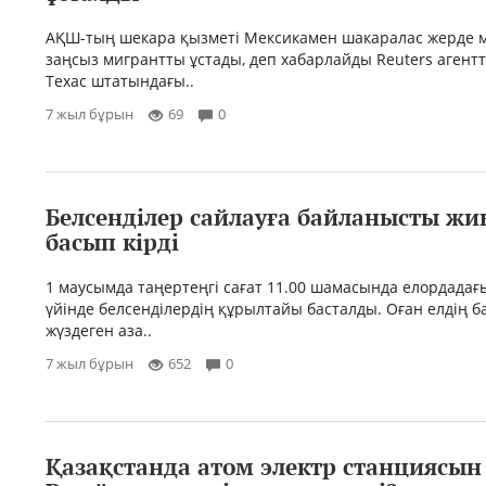
АҚШ-тың шекара қызметі Мексикамен шакаралас жерде 
заңсыз мигрантты ұстады, деп хабарлайды Reuters агентт
Техас штатындағы..
7 жыл бұрын
69
0
Белсенділер сайлауға байланысты жи
басып кірді
1 маусымда таңертеңгі сағат 11.00 шамасында елордадағ
үйінде белсенділердің құрылтайы басталды. Оған елдің б
жүздеген аза..
7 жыл бұрын
652
0
Қазақстанда атом электр станциясын 