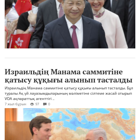
Израильдің Манама саммитіне
қатысу құқығы алынып тасталды
Израильдің Манама саммитіне қатысу құқығы алынып тасталды. Бұл
туралы Ақ үй лауазымдыларының мәліметіне сілтеме жасай отырып
VOA ақпараттық агенттігі ..
7 жыл бұрын
97
0