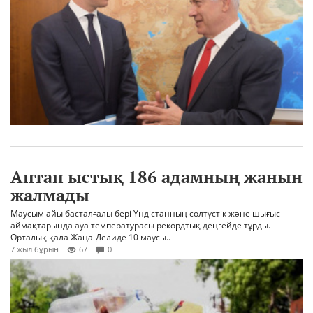
Аптап ыстық 186 адамның жанын
жалмады
Маусым айы басталғалы бері Үндістанның солтүстік және шығыс
аймақтарында ауа температурасы рекордтық деңгейде тұрды.
Орталық қала Жаңа-Делиде 10 маусы..
7 жыл бұрын
67
0