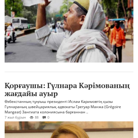
Қорғаушы: Гүлнара Кәрімованың
жағдайы ауыр
Өзбекстанның тұңғыш президенті Ислам Каримовтің қызы
Гүлнараның швейцариялық адвокаты Грегуар Манжа (Grégoire
Mangeat) Зангиата колониясына барғаннан ..
7 жыл бұрын
88
0