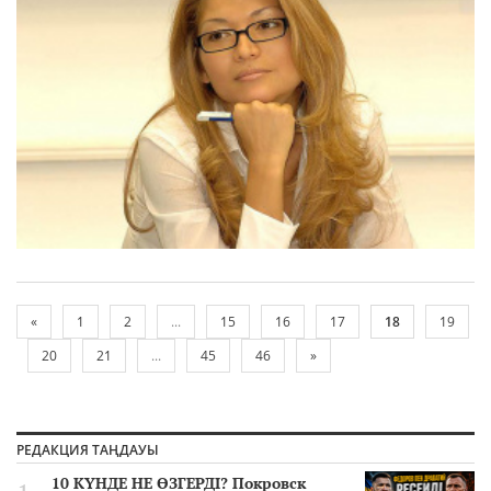
«
1
2
...
15
16
17
18
19
20
21
...
45
46
»
РЕДАКЦИЯ ТАҢДАУЫ
10 КҮНДЕ НЕ ӨЗГЕРДІ? Покровск