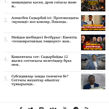
маңындағы қасап, дрон соғысы және
ж..
Алмасбек Садырбай ісі: Протоколдағы
«күмәнді» кол қоюлар, Павлода..
Майдан шебіндегі бетбұрыс: Киевтің
«технократиялық төңкерісі» жән..
Қонаевтағы сот: Садырбайды 12
жылға соттағысы келетіндер бұқа
мен..
Субсидиялар заңды төленген бе?
Соттағы жауаптар айыптау
тұжырымда..