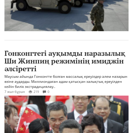
Гонконгтегі ауқымды наразылық
Ши Жинпиң режимінің имиджін
әлсіретті
Маусым айында Гонконгте болған массалық ереуілдер әлем назарын
өзіне аударды. Миллиондаған адам қатысқан халықтық ереуілден
кейін билік экстрадициялау..
7 жыл бұрын
219
0