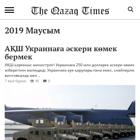
2019 Маусым
АҚШ Украинаға әскери көмек
бермек
АҚШ қорғаныс министрлігі Украинаға 250 млн долларға әскери көмек
жіберетінін мәлімдеді. Украинаға әуе қарулары ғана емес, снайперлік
винтовкалар мен ..
7 жыл бұрын
95
0