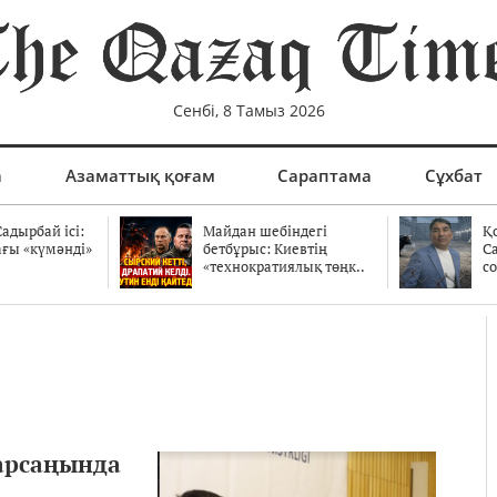
Сенбі, 8 Тамыз 2026
а
Азаматтық қоғам
Сараптама
Сұхбат
адырбай ісі:
Майдан шебіндегі
Қ
ағы «күмәнді»
бетбұрыс: Киевтің
С
.
«технократиялық төңк..
со
қарсаңында