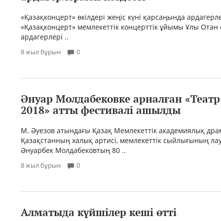
«Қазақконцерт» өкілдері жеңіс күні қарсаңында ардагерле
«Қазақконцерт» мемлекеттік концерттік ұйымы Ұлы Отан
ардагерлері ..
8 жыл бұрын
0
Әнуар Молдабековке арналған «Театр 
2018» атты фестивалі ашылды
М. Әуезов атындағы Қазақ Мемлекеттік академиялық дра
Қазақстанның халық артисі, мемлекеттік сыйлығының ла
Әнуарбек Молдабековтың 80 ..
8 жыл бұрын
0
Алматыда күйшілер кеші өтті