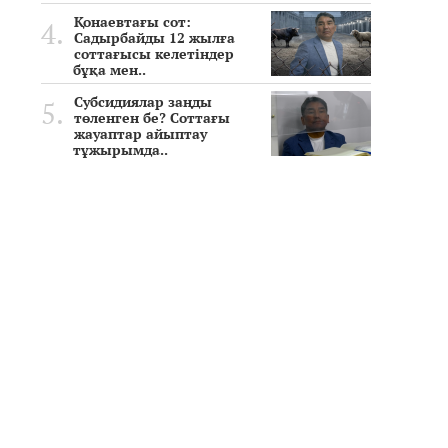
Қонаевтағы сот:
Садырбайды 12 жылға
соттағысы келетіндер
бұқа мен..
Субсидиялар заңды
төленген бе? Соттағы
жауаптар айыптау
тұжырымда..