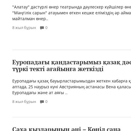
"Алатау" дәстүрлі өнер театрында дәулескер күйшілер өне
"Мәңгілік сарын" атауымен өткен кешке еліміздің әр айм
майталман өнер..
8 жыл бұрын
0
Еуропадағы қандастарымыз қазақ дә
түркі текті ағайынға жеткізді
Еуропадағы қазақ бауырластарымыздан жеткен хабарға қ
аптада, 25 наурыз күні Австрияның астанасы Вена қалас
Еуропадағы және ат аяғы ..
8 жыл бұрын
0
Саха қыздарының әні – Көңіл сана