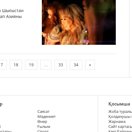
ыр Шығыстан
стап Азияны
17
18
19
...
33
34
»
р
Қосымша
Саясат
Жоба турал
Мәдениет
Қолданушы
Өнер
Жарнама
і
Ғылым
Сайт картас
ақтары
Спорт
Кері байлан