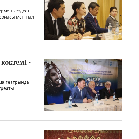
рмен кездесті.
 соғысы мен тыл
көктемі -
ма театрында
уреаты