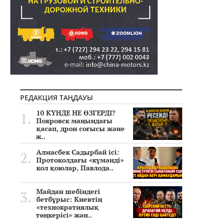
РЕДАКЦИЯ ТАҢДАУЫ
10 КҮНДЕ НЕ ӨЗГЕРДІ?
Покровск маңындағы
қасап, дрон соғысы және
ж..
Алмасбек Садырбай ісі:
Протоколдағы «күмәнді»
кол қоюлар, Павлода..
Майдан шебіндегі
бетбұрыс: Киевтің
«технократиялық
төңкерісі» жән..