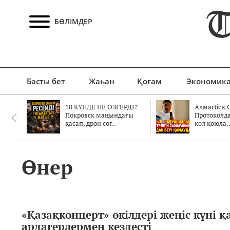
БӨЛІМДЕР
Басты бет
Жаһан
Қоғам
Экономик
10 КҮНДЕ НЕ ӨЗГЕРДІ?
Алмасбек С
Покровск маңындағы
Протоколд
қасап, дрон соғ..
кол қоюла.
Өнер
«Қазақконцерт» өкілдері жеңіс күні 
ардагерлермен кездесті