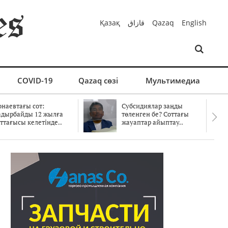
Қазақ
قازاق
Qazaq
English
COVID-19
Qazaq сөзі
Мультимедиа
онаевтағы сот:
Субсидиялар заңды
адырбайды 12 жылға
төленген бе? Соттағы
ттағысы келетінде..
жауаптар айыптау..