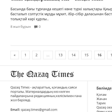
Басында бағы тұрғанда кешегі көне түркі халықтары Қи
басталып солтүстік мұзды мұхит, ібір-сібір даласынан ба
толықтай кәрі құрлы..
8 жыл бұрын
0
«
1
2
...
13
14
15
16
Qazaq Times - ақпараттық, қоғамдық-саяси
Бөлімде
порталы. Материалдардың кез келген
Қоғам
пайдалануына редакцияның келісімімен ғана
Жаһан
жол беріледі.
Тарих
Qazaq сөз
Email:
qazaq.times@gmail.com
Әлем қаз