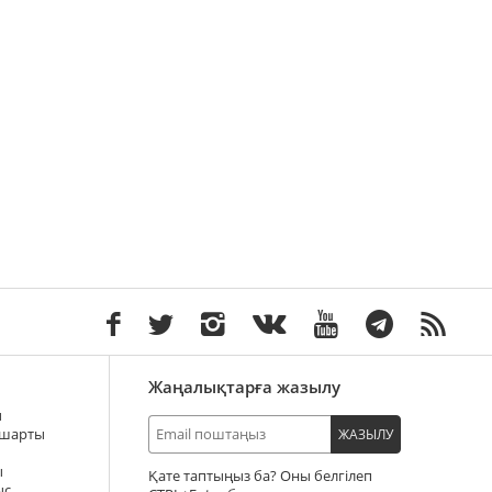
Жаңалықтарға жазылу
ы
 шарты
ЖАЗЫЛУ
ы
Қате таптыңыз ба? Оны белгілеп
ыс