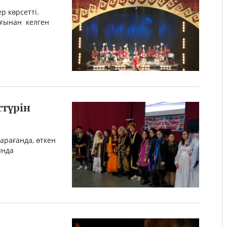
р көрсетті.
ағынан келген
стүрін
арағанда, өткен
ында