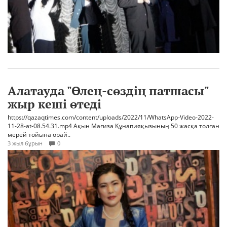
Алатауда "Өлең-сөздің патшасы"
жыр кеші өтеді
https://qazaqtimes.com/content/uploads/2022/11/WhatsApp-Video-2022-
11-28-at-08.54.31.mp4 Ақын Мағиза Құнапияқызының 50 жасқа толған
мерей тойына орай..
3 жыл бұрын
0