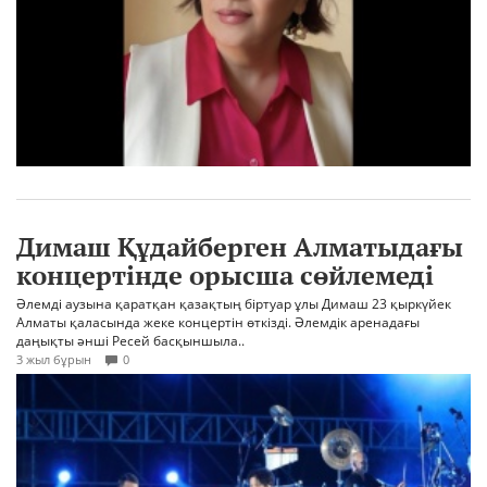
Димаш Құдайберген Алматыдағы
концертінде орысша сөйлемеді
Әлемді аузына қаратқан қазақтың біртуар ұлы Димаш 23 қыркүйек
Алматы қаласында жеке концертін өткізді. Әлемдік аренадағы
даңықты әнші Ресей басқыншыла..
3 жыл бұрын
0