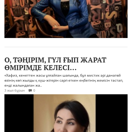
О, ТӘҢІРІМ, ГҮЛ ҒЫП ЖАРАТ
ӨМІРІМДЕ КЕЛЕСІ...
«Хафиз, кенеттен жасы ұлғайған шағында, бұл мистик әрі данагөй
өзінің көп жылды қ күш-жігерін сарп еткен еңбегінің жемісін тастап,
енді жалындаған жа..
3 жыл бұрын
0