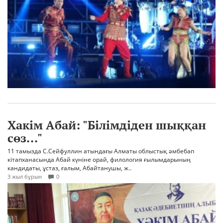
Хакім Абай: "Білімдіден шыққан
сөз..."
11 тамызда С.Сейфуллин атындағы Алматы облыстық әмбебап
кітапханасында Абай күніне орай, филология ғылымдарының
кандидаты, ұстаз, ғалым, Абайтанушы, ж..
3 жыл бұрын
0