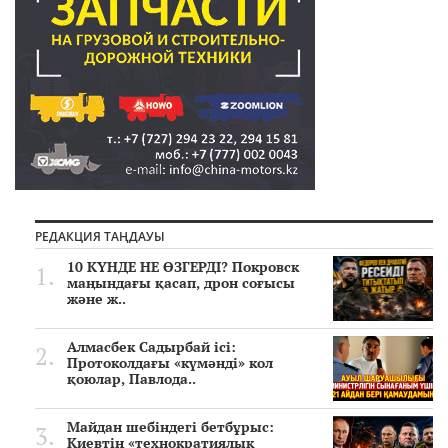
РЕДАКЦИЯ ТАҢДАУЫ
10 КҮНДЕ НЕ ӨЗГЕРДІ? Покровск
маңындағы қасап, дрон соғысы
және ж..
Алмасбек Садырбай ісі:
Протоколдағы «күмәнді» кол
қоюлар, Павлода..
Майдан шебіндегі бетбұрыс:
Киевтің «технократиялық