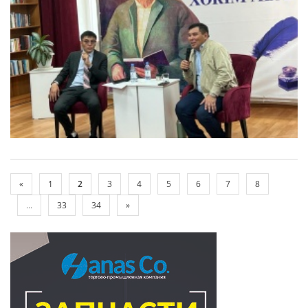
«
1
2
3
4
5
6
7
8
...
33
34
»