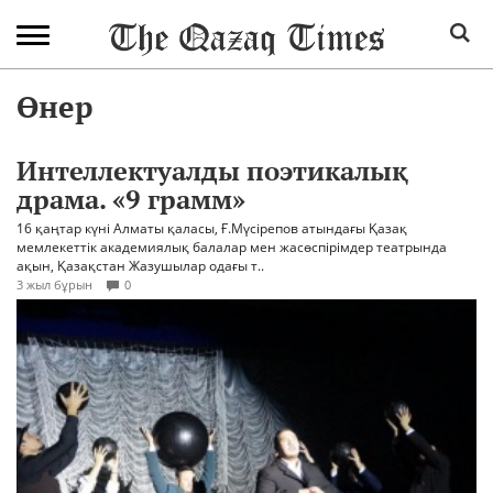
Өнер
Интеллектуалды поэтикалық
драма. «9 грамм»
16 қаңтар күні Алматы қаласы, Ғ.Мүсірепов атындағы Қазақ
мемлекеттік академиялық балалар мен жасөспірімдер театрында
ақын, Қазақстан Жазушылар одағы т..
3 жыл бұрын
0