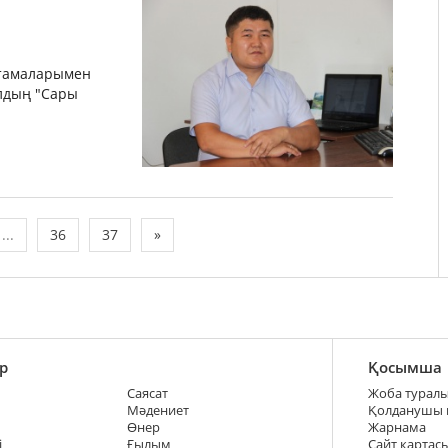
птамаларымен
ылдың "Сары
...
36
37
»
р
Қосымша
Саясат
Жоба турал
Мәдениет
Қолданушы
Өнер
Жарнама
і
Ғылым
Сайт картас