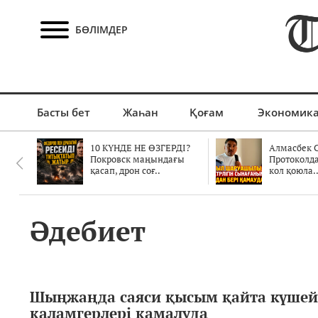
БӨЛІМДЕР
Басты бет
Жаһан
Қоғам
Экономик
10 КҮНДЕ НЕ ӨЗГЕРДІ?
Алмасбек С
Покровск маңындағы
Протоколд
қасап, дрон соғ..
кол қоюла.
Әдебиет
Шыңжаңда саяси қысым қайта күшейд
қаламгерлері қамалуда