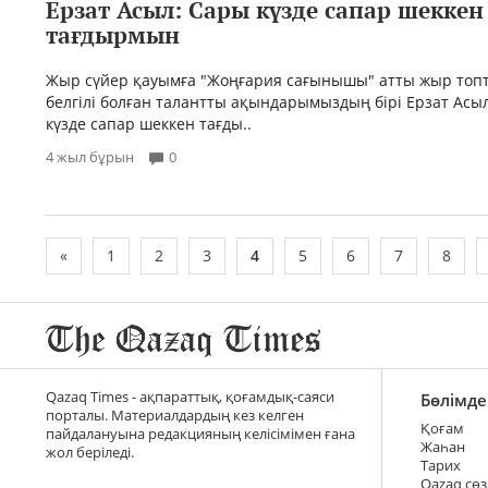
Ерзат Асыл: Сары күзде сапар шеккен
тағдырмын
Жыр сүйер қауымға "Жоңғария сағынышы" атты жыр то
белгілі болған талантты ақындарымыздың бірі Ерзат Ас
күзде сапар шеккен тағды..
4 жыл бұрын
0
«
1
2
3
4
5
6
7
8
Qazaq Times - ақпараттық, қоғамдық-саяси
Бөлімде
порталы. Материалдардың кез келген
Қоғам
пайдалануына редакцияның келісімімен ғана
Жаһан
жол беріледі.
Тарих
Qazaq сөз