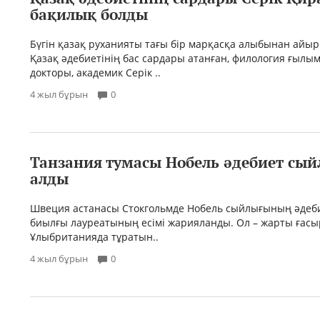
бақилық болды
Бүгін қазақ руханияты тағы бір марқасқа алыбынан айы
Қазақ әдебиетінің бас сардары атанған, филология ғыл
докторы, академик Серік ..
4 жыл бұрын
0
Танзания тумасы Нобель әдебиет сы
алды
Швеция астанасы Стокгольмде Нобель сыйлығының әдеб
биылғы лауреатының есімі жарияланды. Ол – жарты ғасы
Ұлыбританияда тұратын..
4 жыл бұрын
0