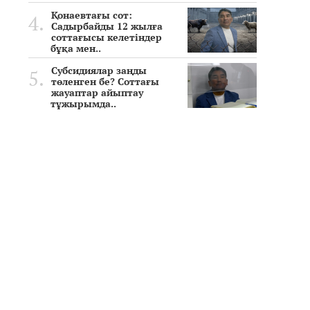
Қонаевтағы сот:
Садырбайды 12 жылға
соттағысы келетіндер
бұқа мен..
Субсидиялар заңды
төленген бе? Соттағы
жауаптар айыптау
тұжырымда..