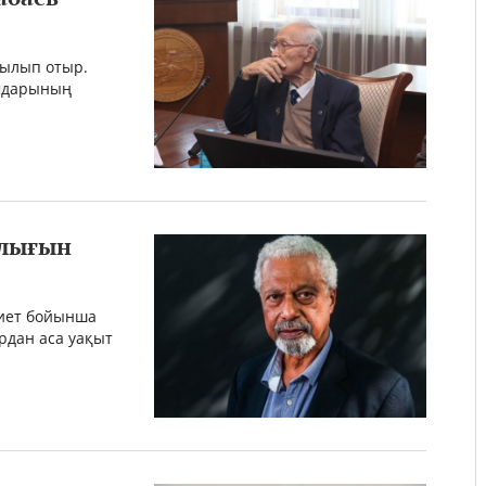
рылып отыр.
ымдарының
йлығын
иет бойынша
рдан аса уақыт