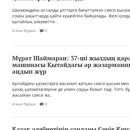
Шыңжаңдағы аз санды ұлттарға бағытталған саяси қысым
соңғы уақыттарда қайта күшейгені байқалады. Желі қол
қытайлық әлеуметтік ..
4 жыл бұрын
0
Мұрат Шаймаран: 37-ші жылдың қар
машинасы Қытайдағы әр жазарманны
аңдып жүр
Қытайдағы қазақтарға жасалып жатқан саяси қысым мен 
қазақ қаламгерлеріне де үлкен соққы болып тиді. Тіпті, б
жасалған саяси жа..
4 жыл бұрын
0
Қазақ әдебиетінің сардары Серік Қир