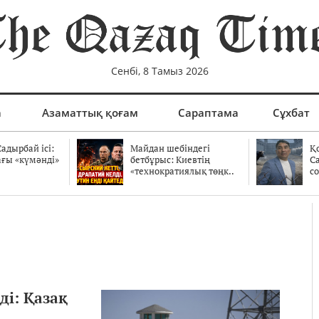
Сенбі, 8 Тамыз 2026
а
Азаматтық қоғам
Сараптама
Сұхбат
адырбай ісі:
Майдан шебіндегі
Қ
ағы «күмәнді»
бетбұрыс: Киевтің
С
.
«технократиялық төңк..
со
і: Қазақ