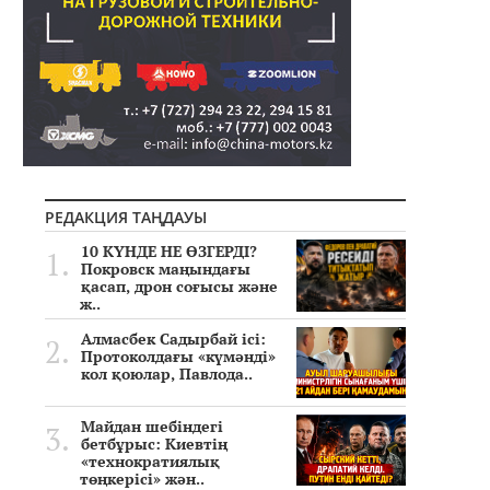
РЕДАКЦИЯ ТАҢДАУЫ
10 КҮНДЕ НЕ ӨЗГЕРДІ?
Покровск маңындағы
қасап, дрон соғысы және
ж..
Алмасбек Садырбай ісі:
Протоколдағы «күмәнді»
кол қоюлар, Павлода..
Майдан шебіндегі
бетбұрыс: Киевтің
«технократиялық
төңкерісі» жән..