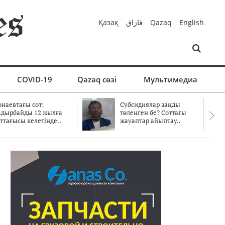
Қазақ
قازاق
Qazaq
English
COVID-19
Qazaq сөзі
Мультимедиа
онаевтағы сот:
Субсидиялар заңды
адырбайды 12 жылға
төленген бе? Соттағы
ттағысы келетінде..
жауаптар айыптау..