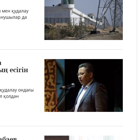
 мен қудалау
данушылар да
а
ң есігін
қудалау ондағы
ұл қолдан
абаев