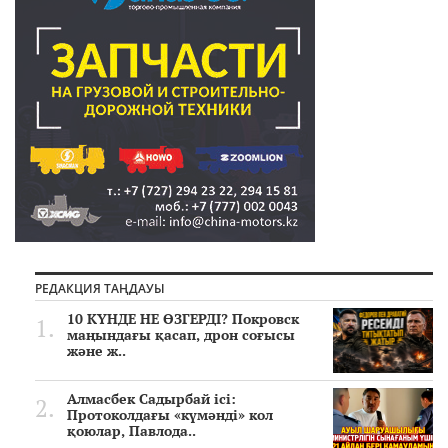
РЕДАКЦИЯ ТАҢДАУЫ
10 КҮНДЕ НЕ ӨЗГЕРДІ? Покровск
маңындағы қасап, дрон соғысы
және ж..
Алмасбек Садырбай ісі:
Протоколдағы «күмәнді» кол
қоюлар, Павлода..