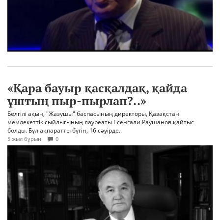
«Қара бауыр қасқалдақ, қайда
ұштың пыр-пырлап?..»
Белгілі ақын, "Жазушы" баспасының директоры, Қазақстан
мемлекеттік сыйлығының лауреаты Есенғали Раушанов қайтыс
болды. Бұл ақпаратты бүгін, 16 сәуірде..
5 жыл бұрын
0