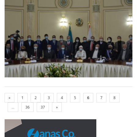
«
1
2
3
4
5
6
7
8
...
36
37
»