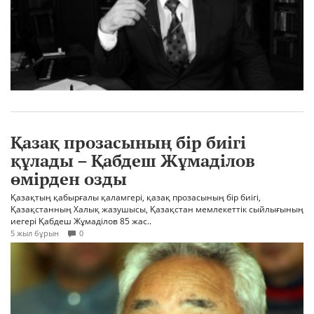
Қазақ прозасының бір биігі
құлады – Қабдеш Жұмаділов
өмірден озды
Қазақтың қабырғалы қаламгері, қазақ прозасының бір биігі,
Қазақстанның Халық жазушысы, Қазақстан мемлекеттік сыйлығының
иегері Қабдеш Жұмаділов 85 жас..
5 жыл бұрын
0