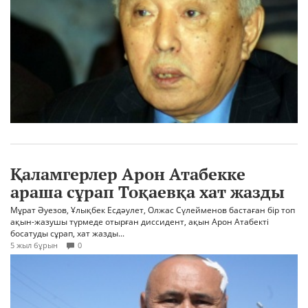
Қаламгерлер Арон Атабекке
араша сұрап Тоқаевқа хат жазды
Мұрат Әуезов, Ұлықбек Есдәулет, Олжас Сүлейменов бастаған бір топ
ақын-жазушы түрмеде отырған диссидент, ақын Арон Атабекті
босатуды сұрап, хат жазды...
5 жыл бұрын
0