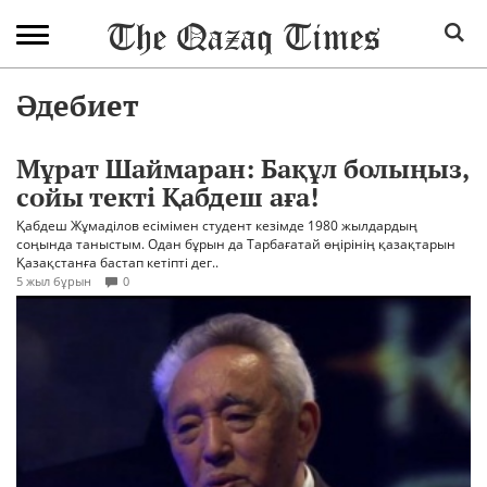
Әдебиет
Мұрат Шаймаран: Бақұл болыңыз,
сойы текті Қабдеш аға!
Қабдеш Жұмаділов есімімен студент кезімде 1980 жылдардың
соңында таныстым. Одан бұрын да Тарбағатай өңірінің қазақтарын
Қазақстанға бастап кетіпті дег..
5 жыл бұрын
0