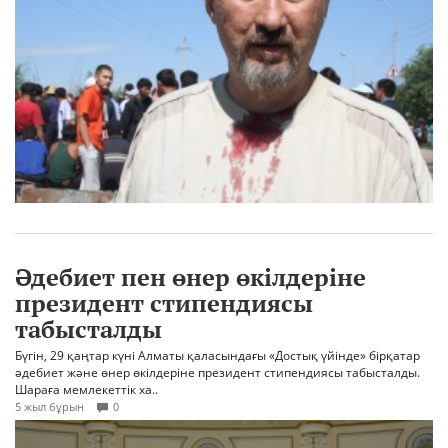
Әдебиет пен өнер өкілдеріне
президент стипендиясы
табысталды
Бүгін, 29 қаңтар күні Алматы қаласындағы «Достық үйінде» бірқатар
әдебиет және өнер өкілдеріне президент стипендиясы табысталды.
Шараға мемлекеттік ха..
5 жыл бұрын
0