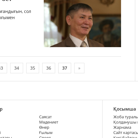
ғандығын, сол
ығымен
33
34
35
36
37
»
р
Қосымша
Саясат
Жоба турал
Мәдениет
Қолданушы
Өнер
Жарнама
і
Ғылым
Сайт картас
ақтары
Спорт
Кері байлан