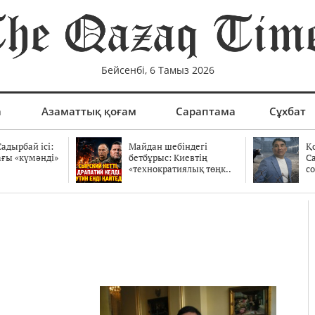
Бейсенбі, 6 Тамыз 2026
а
Азаматтық қоғам
Сараптама
Сұхбат
адырбай ісі:
Майдан шебіндегі
Қ
ағы «күмәнді»
бетбұрыс: Киевтің
С
.
«технократиялық төңк..
со