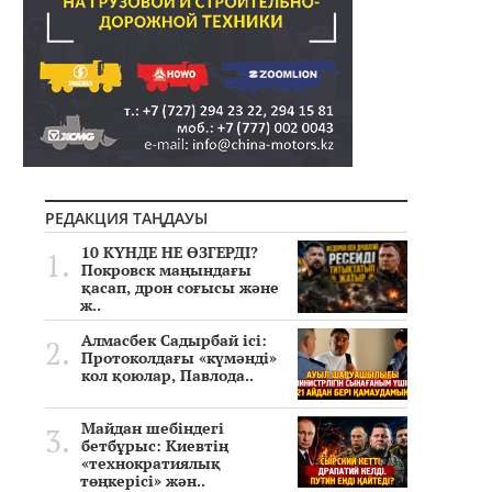
РЕДАКЦИЯ ТАҢДАУЫ
10 КҮНДЕ НЕ ӨЗГЕРДІ?
Покровск маңындағы
қасап, дрон соғысы және
ж..
Алмасбек Садырбай ісі:
Протоколдағы «күмәнді»
кол қоюлар, Павлода..
Майдан шебіндегі
бетбұрыс: Киевтің
«технократиялық
төңкерісі» жән..