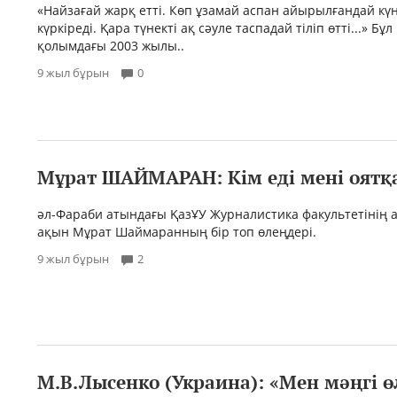
«Найзағай жарқ етті. Көп ұзамай аспан айырылғандай күң
күркіреді. Қара түнекті ақ сәуле таспадай тіліп өтті...» Бұл
қолымдағы 2003 жылы..
9 жыл бұрын
0
Мұрат ШАЙМАРАН: Кім еді мені оятқа
әл-Фараби атындағы ҚазҰУ Журналистика факультетінің 
ақын Мұрат Шаймаранның бір топ өлеңдері.
9 жыл бұрын
2
М.В.Лысенко (Украина): «Мен мәңгі 