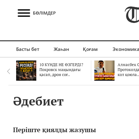
БӨЛІМДЕР
Басты бет
Жаһан
Қоғам
Экономик
10 КҮНДЕ НЕ ӨЗГЕРДІ?
Алмасбек С
Покровск маңындағы
Протоколд
қасап, дрон соғ..
кол қоюла.
Әдебиет
Періште қиялды жазушы