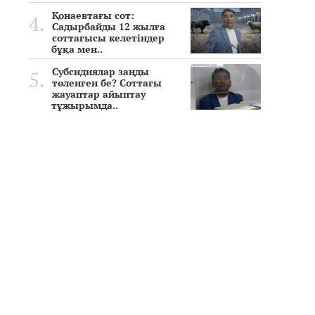
Қонаевтағы сот:
Садырбайды 12 жылға
соттағысы келетіндер
бұқа мен..
Субсидиялар заңды
төленген бе? Соттағы
жауаптар айыптау
тұжырымда..