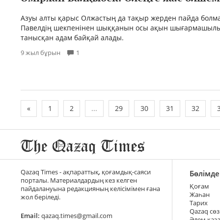
Азуы алты қарыс Олжастың да тақыр жерден пайда болма
Павелдің шекпенінен шыққанын осы ақын шығармашыл
танысқан адам байқай алады.
9 жыл бұрын
1
«
1
2
...
29
30
31
32
Qazaq Times - ақпараттық, қоғамдық-саяси
Бөлімде
порталы. Материалдардың кез келген
Қоғам
пайдалануына редакцияның келісімімен ғана
Жаһан
жол беріледі.
Тарих
Qazaq сөз
Email:
qazaq.times@gmail.com
Әлем қаз