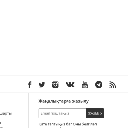
Жаңалықтарға жазылу
ы
 шарты
ЖАЗЫЛУ
ы
Қате таптыңыз ба? Оны белгілеп
ыс