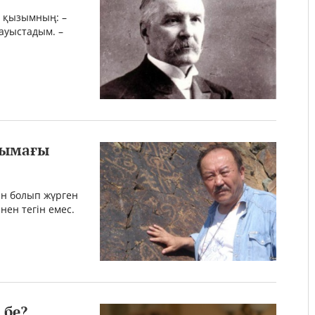
ен қызымның: –
дауыстадым. –
тымағы
ын болып жүрген
нен тегін емес.
 бе?