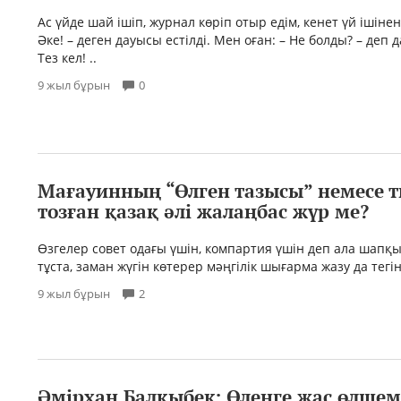
Ас үйде шай ішіп, журнал көріп отыр едім, кенет үй ішін
Әке! – деген дауысы естілді. Мен оған: – Не болды? – деп 
Тез кел! ..
9 жыл бұрын
0
Мағауинның “Өлген тазысы” немесе 
тозған қазақ әлі жалаңбас жүр ме?
Өзгелер совет одағы үшін, компартия үшін деп ала шапқ
тұста, заман жүгін көтерер мәңгілік шығарма жазу да тегін
9 жыл бұрын
2
Әмірхан Балқыбек: Өлеңге жас өлшем