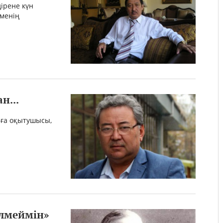
ірене күн
 менің
н...
аға оқытушысы,
өлмеймін»