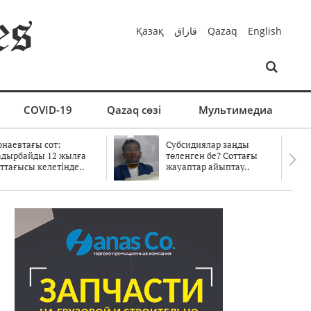
Қазақ
قازاق
Qazaq
English
COVID-19
Qazaq сөзі
Мультимедиа
онаевтағы сот:
Субсидиялар заңды
адырбайды 12 жылға
төленген бе? Соттағы
ттағысы келетінде..
жауаптар айыптау..