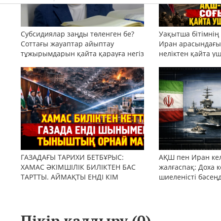
Субсидиялар заңды төленген бе?
Уақытша бітімнің
Соттағы жауаптар айыптау
Иран арасындағы 
тұжырымдарын қайта қарауға негіз
неліктен қайта у
бола ала ма?
ГАЗАДАҒЫ ТАРИХИ БЕТБҰРЫС:
АҚШ пен Иран кел
ХАМАС ӘКІМШІЛІК БИЛІКТЕН БАС
жалғаспақ: Доха к
ТАРТТЫ. АЙМАҚТЫ ЕНДІ КІМ
шиеленісті бәсең
БАСҚАРАДЫ?
Пікір қалдыру (
0
)