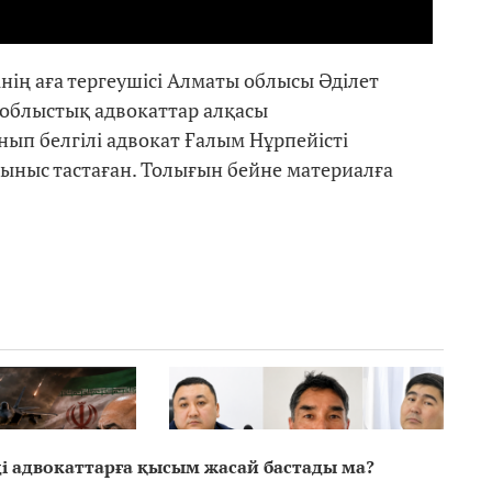
ің аға тергеушісі Алматы облысы Әділет
облыстық адвокаттар алқасы
п белгілі адвокат Ғалым Нұрпейісті
сыныс тастаған. Толығын бейне материалға
нді адвокаттарға қысым жасай бастады ма?