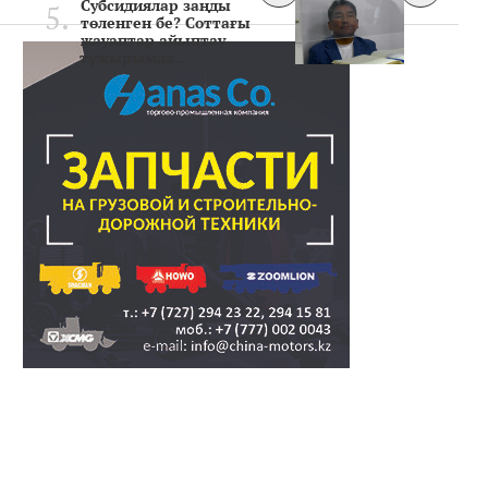
Субсидиялар заңды
төленген бе? Соттағы
жауаптар айыптау
тұжырымда..