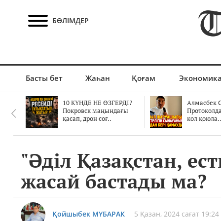
БӨЛІМДЕР
Басты бет
Жаһан
Қоғам
Экономик
10 КҮНДЕ НЕ ӨЗГЕРДІ?
Алмасбек С
Покровск маңындағы
Протоколд
қасап, дрон соғ..
кол қоюла.
"Әділ Қазақстан, ес
жасай бастады ма?
Қойшыбек МҮБАРАК
5 Қазан, 2024 сағат 19:24