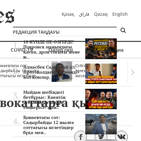
Қазақ
قازاق
Qazaq
English
РЕДАКЦИЯ ТАҢДАУЫ
10 КҮНДЕ НЕ ӨЗГЕРДІ?
Покровск маңындағы
COVID-19
Qazaq сөзі
Мультимедиа
қасап, дрон соғысы және
ж..
онаевтағы сот:
Субсидиялар заңды
Алмасбек Садырбай ісі:
адырбайды 12 жылға
төленген бе? Соттағы
Протоколдағы «күмәнді»
ттағысы келетінде..
жауаптар айыптау..
кол қоюлар, Павлода..
Майдан шебіндегі
адвокаттарға қысым
бетбұрыс: Киевтің
«технократиялық
төңкерісі» жән..
Қонаевтағы сот:
Садырбайды 12 жылға
соттағысы келетіндер
бұқа мен..