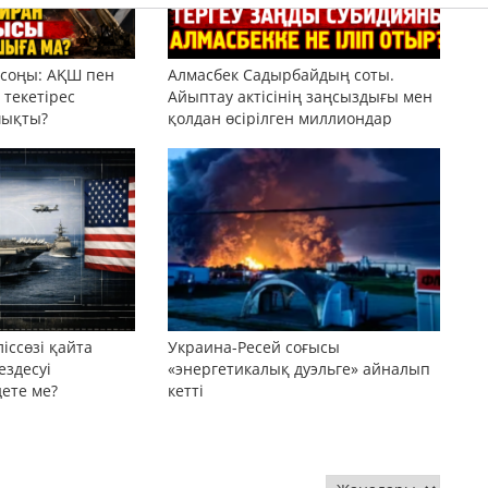
 соңы: АҚШ пен
Алмасбек Садырбайдың соты.
текетірес
Айыптау актісінің заңсыздығы мен
шықты?
қолдан өсірілген миллиондар
іссөзі қайта
Украина-Ресей соғысы
ездесуі
«энергетикалық дуэльге» айналып
дете ме?
кетті