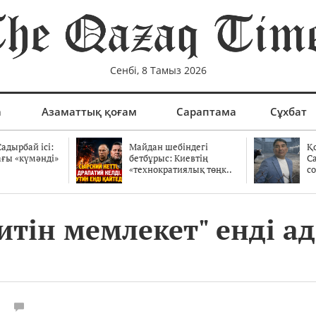
Сенбі, 8 Тамыз 2026
а
Азаматтық қоғам
Сараптама
Сұхбат
адырбай ісі:
Майдан шебіндегі
Қ
ағы «күмәнді»
бетбұрыс: Киевтің
С
.
«технократиялық төңк..
со
титін мемлекет" енді 