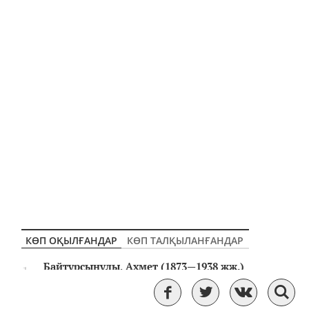
КӨП ОҚЫЛҒАНДАР
КӨП ТАЛҚЫЛАНҒАНДАР
Байтұрсынұлы, Ахмет (1873—1938 жж.)
Ауа райына қатысты қазақтың
халықтық болжамдары