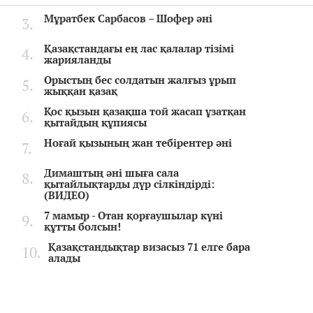
Мұратбек Сарбасов – Шофер әні
Қазақстандағы ең лас қалалар тізімі
жарияланды
Орыстың бес солдатын жалғыз ұрып
жыққан қазақ
Қос қызын қазақша той жасап ұзатқан
қытайдың құпиясы
Ноғай қызының жан тебірентер әні
Димаштың әні шыға сала
қытайлықтарды дүр сілкіндірді:
(ВИДЕО)
7 мамыр - Отан қорғаушылар күні
құтты болсын!
Қазақстандықтар визасыз 71 елге бара
алады