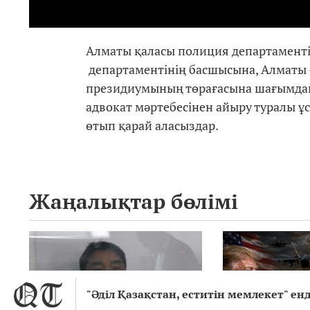
Алматы қаласы полиция департаментін
департаментінің басшысына, Алматы 
президиумының төрағасына шағымданы
адвокат мәртебесінен айыру туралы ұ
өтып қарай аласыздар.
Жаңалықтар бөлімі
"Әділ Қазақстан, еститін мемлекет" е