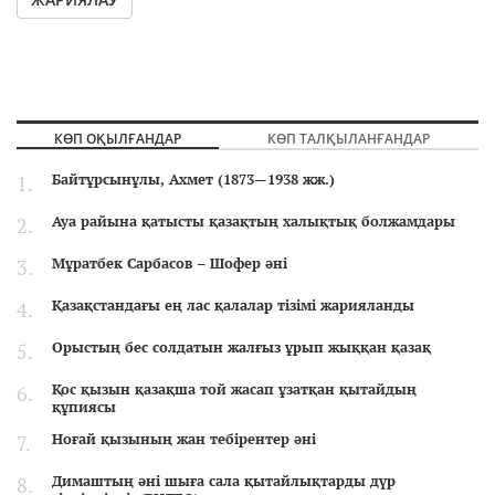
КӨП ОҚЫЛҒАНДАР
КӨП ТАЛҚЫЛАНҒАНДАР
Байтұрсынұлы, Ахмет (1873—1938 жж.)
Ауа райына қатысты қазақтың халықтық болжамдары
Мұратбек Сарбасов – Шофер әні
Қазақстандағы ең лас қалалар тізімі жарияланды
Орыстың бес солдатын жалғыз ұрып жыққан қазақ
Қос қызын қазақша той жасап ұзатқан қытайдың
құпиясы
Ноғай қызының жан тебірентер әні
Димаштың әні шыға сала қытайлықтарды дүр