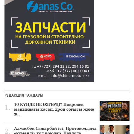
РЕДАКЦИЯ ТАҢДАУЫ
10 КҮНДЕ НЕ ӨЗГЕРДІ? Покровск
маңындағы қасап, дрон соғысы және
ж..
Алмасбек Садырбай ісі: Протоколдағы
«күмәнді» кол қоюлар, Павлода..