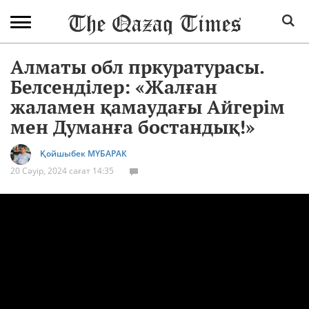
Алматы обл пркуратурасы.
Белсенділер: «Жалған
жаламен қамаудағы Айгерім
мен Думанға бостандық!»
Қойшыбек МҮБАРАК
20 Сәуір, 2024 сағат 14:35