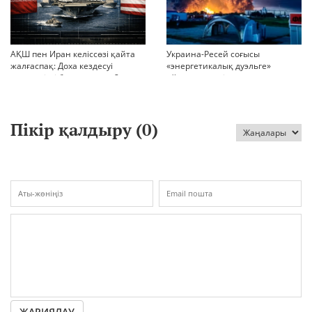
АҚШ пен Иран келіссөзі қайта
Украина-Ресей соғысы
жалғаспақ: Доха кездесуі
«энергетикалық дуэльге»
шиеленісті бәсеңдете ме?
айналып кетті
Пікір қалдыру (
0
)
ЖАРИЯЛАУ