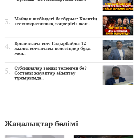
Майдан шебіндегі бетбұрыс: Киевтің
«технократиялық төңкерісі» жән..
Қонаевтағы сот: Садырбайды 12
жылға соттағысы келетіндер бұқа
мен..
Субсидиялар заңды төленген бе?
Соттағы жауаптар айыптау
тұжырымда..
Жаңалықтар бөлімі