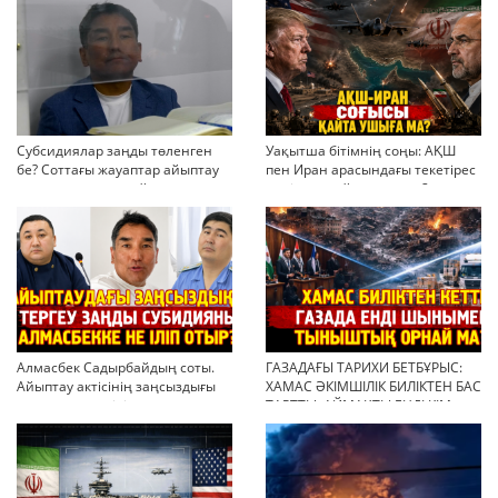
Субсидиялар заңды төленген
Уақытша бітімнің соңы: АҚШ
бе? Соттағы жауаптар айыптау
пен Иран арасындағы текетірес
тұжырымдарын қайта қарауға
неліктен қайта ушықты?
негіз бола ала ма?
Алмасбек Садырбайдың соты.
ГАЗАДАҒЫ ТАРИХИ БЕТБҰРЫС:
Айыптау актісінің заңсыздығы
ХАМАС ӘКІМШІЛІК БИЛІКТЕН БАС
мен қолдан өсірілген
ТАРТТЫ. АЙМАҚТЫ ЕНДІ КІМ
миллиондар
БАСҚАРАДЫ?