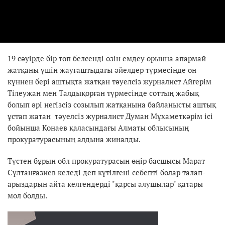
19 сәуірде бір топ белсенді өзін емдеу орынна апармай
жатқаны үшін жауғаштыдағы әйелдер түрмесінде он
күннен бері аштықта жатқан тәуелсіз журналист Айгерім
Тілеужан мен Талдықорған түрмесінде соттың жабық
болып әрі негізсіз созылып жатқанына байланысты аштық
ұстап жатан тәуелсіз журналист Думан Мұхаметкәрім ісі
бойынша Қонаев қаласындағы Алматы облысының
прокуратурасының алдына жиналды.
Түстен бұрын обл прокуратурасын өңір басшысы Марат
Сұлтанғазиев келеді деп күтілгені себепті болар талап-
арыздарын айта келгендерді "қарсы алушылар" қатары
мол болды.