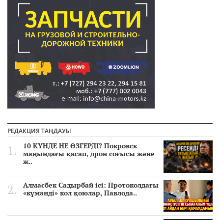
РЕДАКЦИЯ ТАҢДАУЫ
10 КҮНДЕ НЕ ӨЗГЕРДІ? Покровск
маңындағы қасап, дрон соғысы және
ж..
Алмасбек Садырбай ісі: Протоколдағы
«күмәнді» кол қоюлар, Павлода..