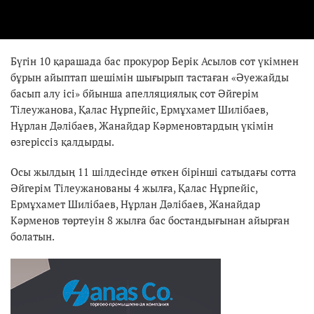
Бүгін 10 қарашада бас прокурор Берік Асылов сот үкімнен
бұрын айыптап шешімін шығырып тастаған «Әуежайды
басып алу ісі» бйынша апелляциялық сот Әйгерім
Тілеужанова, Қалас Нұрпейіс, Ермұхамет Шилібаев,
Нұрлан Дәлібаев, Жанайдар Кәрменовтардың үкімін
өзгеріссіз қалдырды.
Осы жылдың 11 шілдесінде өткен бірінші сатыдағы сотта
Әйгерім Тілеужанованы 4 жылға, Қалас Нұрпейіс,
Ермұхамет Шилібаев, Нұрлан Дәлібаев, Жанайдар
Кәрменов төртеуін 8 жылға бас бостандығынан айырған
болатын.