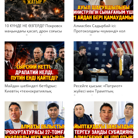
10 КҮНДЕ НЕ ӨЗГЕРДІ? Покровск
Алмасбек Садырбай ісі:
маңындағы қасап, дрон соғысы
Протоколдағы «күмәнді» кол
және жаңа Бас қолбасшының
қоюлар, Павлодардағы жоқ
тактикасы
шығын және тоқтатылған
беттесулер
Майдан шебіндегі бетбұрыс:
Ресейге қысым: «Патриот»
Киевтің «технократиялық
жүйесі мен Трамптың
төңкерісі» және соғыстың жаңа
Зеленскийге мақтауы нені
доктринасы
аңғартады?