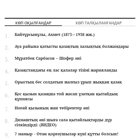
КӨП ОҚЫЛҒАНДАР
КӨП ТАЛҚЫЛАНҒАНДАР
Байтұрсынұлы, Ахмет (1873—1938 жж.)
Ауа райына қатысты қазақтың халықтық болжамдары
Мұратбек Сарбасов – Шофер әні
Қазақстандағы ең лас қалалар тізімі жарияланды
Орыстың бес солдатын жалғыз ұрып жыққан қазақ
Қос қызын қазақша той жасап ұзатқан қытайдың
құпиясы
Ноғай қызының жан тебірентер әні
Димаштың әні шыға сала қытайлықтарды дүр
сілкіндірді: (ВИДЕО)
7 мамыр - Отан қорғаушылар күні құтты болсын!