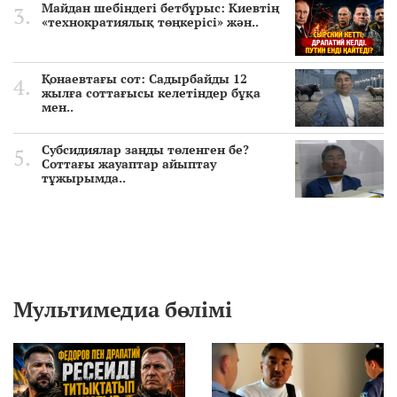
Майдан шебіндегі бетбұрыс: Киевтің
«технократиялық төңкерісі» жән..
Қонаевтағы сот: Садырбайды 12
жылға соттағысы келетіндер бұқа
мен..
Субсидиялар заңды төленген бе?
Соттағы жауаптар айыптау
тұжырымда..
Мультимедиа бөлімі