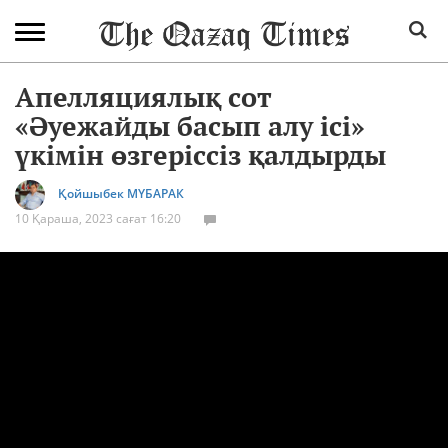
Апелляциялық сот
«Әуежайды басып алу ісі»
үкімін өзгеріссіз қалдырды
Қойшыбек МҮБАРАК
10 Қараша, 2023 сағат 16:20