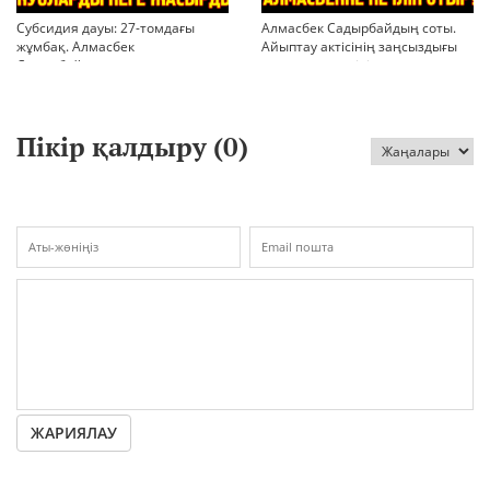
Субсидия дауы: 27-томдағы
Алмасбек Садырбайдың соты.
жұмбақ. Алмасбек
Айыптау актісінің заңсыздығы
Садырбайдың денсаулығы сыр
мен қолдан өсірілген
берді
миллиондар
Пікір қалдыру (
0
)
ЖАРИЯЛАУ