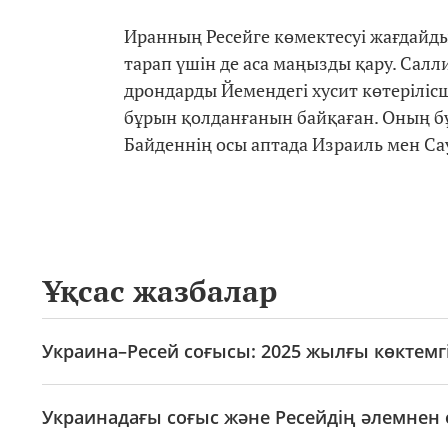
Иранның Ресейге көмектесуі жағдайды 
тарап үшін де аса маңызды қару. Са
дрондарды Йемендегі хусит көтеріліс
бұрын қолданғанын байқаған. Оның б
Байденнің осы аптада Израиль мен С
Ұқсас жазбалар
Украина–Ресей соғысы: 2025 жылғы көктемгі
Украинадағы соғыс және Ресейдің әлемнен