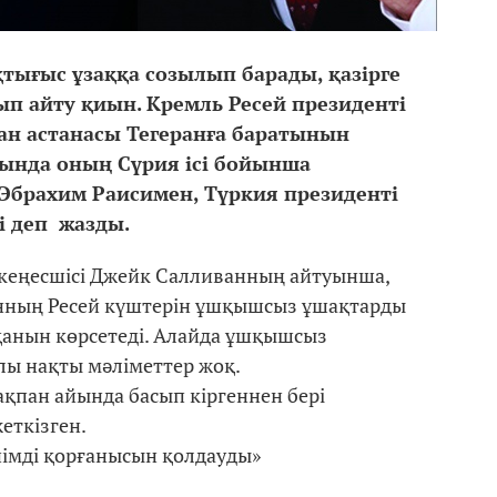
тығыс ұзаққа созылып барады, қазірге
ып айту қиын. Кремль Ресей президенті
ан астанасы Тегеранға баратынын
ясында оның Сүрия ісі бойынша
 Эбрахим Раисимен, Түркия президенті
і деп жазды.
і кеңесшісі Джейк Салливанның айтуынша,
нның Ресей күштерін ұшқышсыз ұшақтарды
анын көрсетеді. Алайда ұшқышсыз
алы нақты мәліметтер жоқ.
ақпан айында басып кіргеннен бері
еткізген.
імді қорғанысын қолдауды»