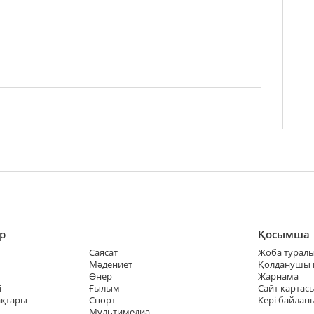
р
Қосымша
Саясат
Жоба турал
Мәдениет
Қолданушы
Өнер
Жарнама
і
Ғылым
Сайт картас
ақтары
Спорт
Кері байлан
Мультимедиа