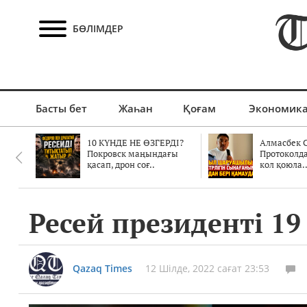
БӨЛІМДЕР
Басты бет
Жаһан
Қоғам
Экономик
10 КҮНДЕ НЕ ӨЗГЕРДІ?
Алмасбек С
Покровск маңындағы
Протоколд
қасап, дрон соғ..
кол қоюла.
Ресей президенті 1
Qazaq Times
12 Шілде, 2022 сағат 23:53