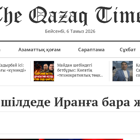
Бейсенбі, 6 Тамыз 2026
а
Азаматтық қоғам
Сараптама
Сұхбат
адырбай ісі:
Майдан шебіндегі
Қ
ағы «күмәнді»
бетбұрыс: Киевтің
С
.
«технократиялық төңк..
со
9 шілдеде Иранға бара