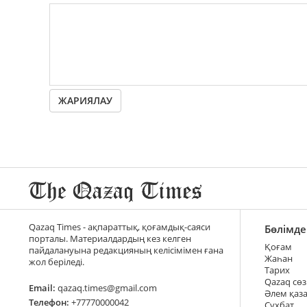
ЖАРИЯЛАУ
Qazaq Times - ақпараттық, қоғамдық-саяси
Бөлімде
порталы. Материалдардың кез келген
Қоғам
пайдалануына редакцияның келісімімен ғана
Жаһан
жол беріледі.
Тарих
Qazaq сөз
Email:
qazaq.times@gmail.com
Әлем қаз
Телефон:
+77770000042
Сұхбат