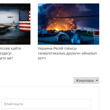
іссөзі қайта
Украина-Ресей соғысы
ездесуі
«энергетикалық дуэльге» айналып
дете ме?
кетті