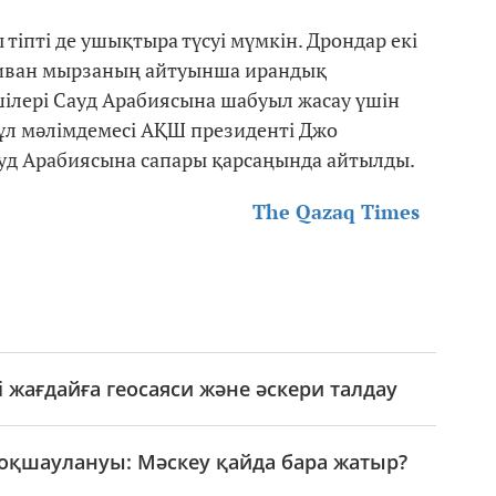
тіпті де ушықтыра түсуі мүмкін. Дрондар екі
лливан мырзаның айтуынша ирандық
шілері Сауд Арабиясына шабуыл жасау үшін
ұл мәлімдемесі АҚШ президенті Джо
ауд Арабиясына сапары қарсаңында айтылды.
The Qazaq Times
 жағдайға геосаяси және әскери талдау
 оқшаулануы: Мәскеу қайда бара жатыр?