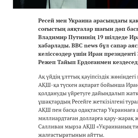
Ресей мен Украина арасындағы қақ
соғыстың аяқталар шағын дөп бас
Владимир Путиннің 19 шілдеде Ир
хабарлады. BBC news бұл сапар а
келіссөздер үшін Иран президенті
Режеп Тайып Ердоғанмен кездесед
Ақ үйдің ұлттық қауіпсіздік жөніндег
АҚШ-қа түскен ақпарат бойынша Ира
қолдануды үйретуге дайындалып жатқ
ұшақтардың Ресейге жеткізілгені тур
АҚШ пен басқа одақтастар Украинаға 
миллиардтаған долларға қару-жарақ ж
Салливан мырза АҚШ «Украинаның ти
жалғастыратынын айтты.