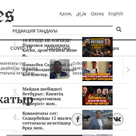
Қазақ
قازاق
Qazaq
English
РЕДАКЦИЯ ТАҢДАУЫ
10 КҮНДЕ НЕ ӨЗГЕРДІ?
Покровск маңындағы
COVID-19
Qazaq сөзі
Мультимедиа
қасап, дрон соғысы және
ж..
онаевтағы сот:
Субсидиялар заңды
Алмасбек Садырбай ісі:
адырбайды 12 жылға
төленген бе? Соттағы
Протоколдағы «күмәнді»
ттағысы келетінде..
жауаптар айыптау..
кол қоюлар, Павлода..
Майдан шебіндегі
 жатыр
бетбұрыс: Киевтің
«технократиялық
төңкерісі» жән..
Қонаевтағы сот:
Садырбайды 12 жылға
соттағысы келетіндер
бұқа мен..