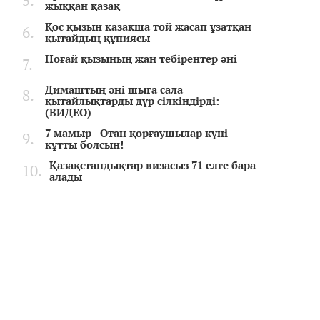
жыққан қазақ
Қос қызын қазақша той жасап ұзатқан
қытайдың құпиясы
Ноғай қызының жан тебірентер әні
Димаштың әні шыға сала
қытайлықтарды дүр сілкіндірді:
(ВИДЕО)
7 мамыр - Отан қорғаушылар күні
құтты болсын!
Қазақстандықтар визасыз 71 елге бара
алады