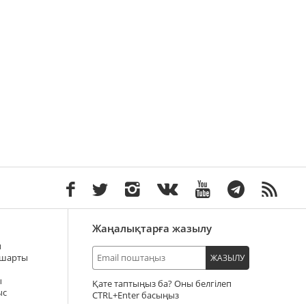
Жаңалықтарға жазылу
ы
 шарты
ЖАЗЫЛУ
ы
Қате таптыңыз ба? Оны белгілеп
ыс
+Enter басыңыз