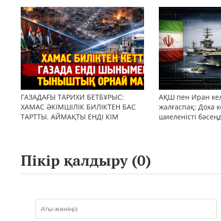
бола ала ма?
ГАЗАДАҒЫ ТАРИХИ БЕТБҰРЫС:
АҚШ пен Иран кел
ХАМАС ӘКІМШІЛІК БИЛІКТЕН БАС
жалғаспақ: Доха к
ТАРТТЫ. АЙМАҚТЫ ЕНДІ КІМ
шиеленісті бәсең
БАСҚАРАДЫ?
Пікір қалдыру (
0
)