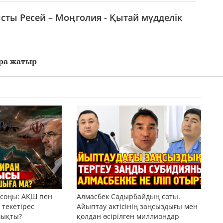
ты Ресей – Моңголия - Қытай мүдделік
ара жатыр
 соңы: АҚШ пен
Алмасбек Садырбайдың соты.
текетірес
Айыптау актісінің заңсыздығы мен
шықты?
қолдан өсірілген миллиондар