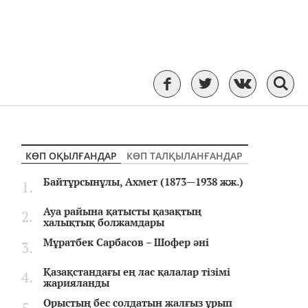
КӨП ОҚЫЛҒАНДАР
КӨП ТАЛҚЫЛАНҒАНДАР
Байтұрсынұлы, Ахмет (1873—1938 жж.)
Ауа райына қатысты қазақтың
халықтық болжамдары
Мұратбек Сарбасов – Шофер әні
Қазақстандағы ең лас қалалар тізімі
жарияланды
Орыстың бес солдатын жалғыз ұрып