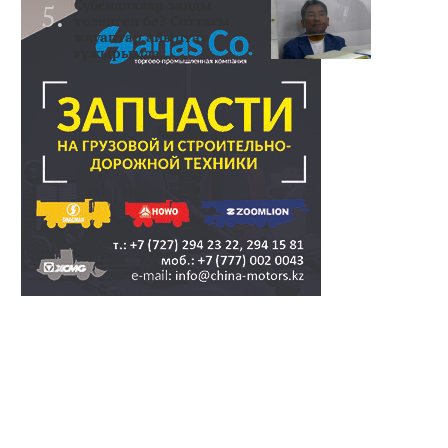
Субсидиялар заңды
төленген бе? Соттағы
жауаптар айыптау
тұжырымда..