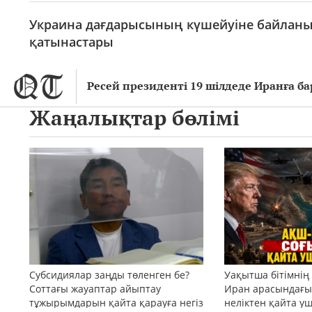
Украина дағдарысының күшейуіне байланыс
қатынастары
Ресей президенті 19 шілдеде Иранға б
Жаңалықтар бөлімі
Субсидиялар заңды төленген бе?
Уақытша бітімнің
Соттағы жауаптар айыптау
Иран арасындағы 
тұжырымдарын қайта қарауға негіз
неліктен қайта у