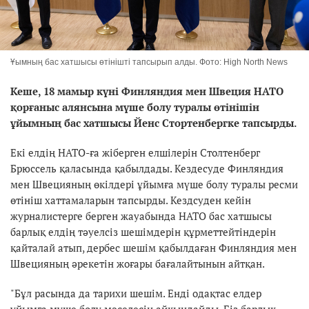
Ұымның бас хатшысы өтінішті тапсырып алды. Фото: High North News
Кеше, 18 мамыр күні Финляндия мен Швеция НАТО
қорғаныс алянсына мүше болу туралы өтінішін
ұйымның бас хатшысы Йенс Стортенбергке тапсырды.
Екі елдің НАТО-ға жіберген елшілерін Столтенберг
Брюссель қаласында қабылдады. Кездесуде Финляндия
мен Швецияның өкілдері ұйымға мүше болу туралы ресми
өтініш хаттамаларын тапсырды. Кездсуден кейін
журналистерге берген жауабында НАТО бас хатшысы
барлық елдің тәуелсіз шешімдерін құрметтейтіндерін
қайталай атып, дербес шешім қабылдаған Финляндия мен
Швецияның әрекетін жоғары бағалайтынын айтқан.
"Бұл расында да тарихи шешім. Енді одақтас елдер
ұйымға мүше болу мәселесін айқындайды. Біз барлық