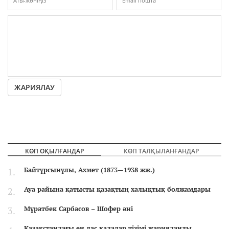
ЖАРИЯЛАУ
КӨП ОҚЫЛҒАНДАР
КӨП ТАЛҚЫЛАНҒАНДАР
Байтұрсынұлы, Ахмет (1873—1938 жж.)
Ауа райына қатысты қазақтың халықтық болжамдары
Мұратбек Сарбасов – Шофер әні
Қазақстандағы ең лас қалалар тізімі жарияланды