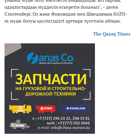
одақтастардың мүддесін ескеретін боламыз", – деген
Столтенберг. Ол және Финляндия мен Швецияның НАТО-
ға мүше болуы қауіпсіздікті арттыра түсетінін айтқан.
The Qazaq Times