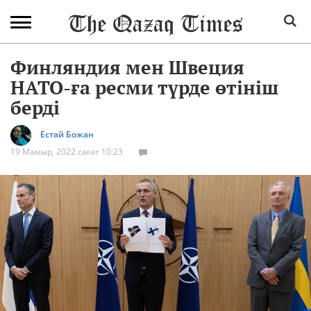
Финляндия мен Швеция
НАТО-ға ресми түрде өтініш
берді
Естай Божан
19 Мамыр, 2022 сағат 10:23