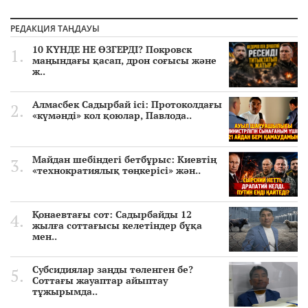
РЕДАКЦИЯ ТАҢДАУЫ
10 КҮНДЕ НЕ ӨЗГЕРДІ? Покровск
маңындағы қасап, дрон соғысы және
ж..
Алмасбек Садырбай ісі: Протоколдағы
«күмәнді» кол қоюлар, Павлода..
Майдан шебіндегі бетбұрыс: Киевтің
«технократиялық төңкерісі» жән..
Қонаевтағы сот: Садырбайды 12
жылға соттағысы келетіндер бұқа
мен..
Субсидиялар заңды төленген бе?
Соттағы жауаптар айыптау
тұжырымда..