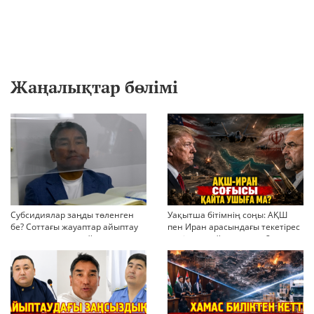
Жаңалықтар бөлімі
Субсидиялар заңды төленген
Уақытша бітімнің соңы: АҚШ
бе? Соттағы жауаптар айыптау
пен Иран арасындағы текетірес
тұжырымдарын қайта қарауға
неліктен қайта ушықты?
негіз бола ала ма?