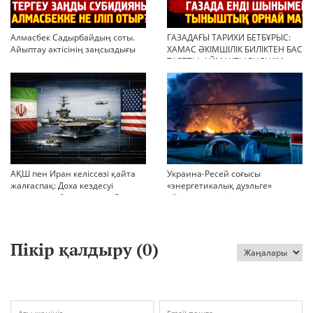
Алмасбек Садырбайдың соты.
ГАЗАДАҒЫ ТАРИХИ БЕТБҰРЫС:
Айыптау актісінің заңсыздығы
ХАМАС ӘКІМШІЛІК БИЛІКТЕН БАС
мен қолдан өсірілген
ТАРТТЫ. АЙМАҚТЫ ЕНДІ КІМ
миллиондар
БАСҚАРАДЫ?
АҚШ пен Иран келіссөзі қайта
Украина-Ресей соғысы
жалғаспақ: Доха кездесуі
«энергетикалық дуэльге»
шиеленісті бәсеңдете ме?
айналып кетті
Пікір қалдыру (
0
)