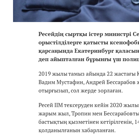
Ресейдің сыртқы істер министрі С
орыстілділерге қатысты ксенофоби
қарсаңында
Екатеринбург
қ
аласы
деп айыптал
ғ
ан б
ұ
рын
ғ
ы
ү
ш полиц
2019 жылы тамыз айында 22 жастағы 
Вадим Мустафин, Андрей Бессарабов ж
отырғызып, сол жерде зорлаған.
Ресей ІІМ тексеруден кейін 2020 жылы
жарым жыл, Тропин мен Бессарабовты
бастықтың қызметінен кетірілгенін, 1
қолданылғанын хабарланған.