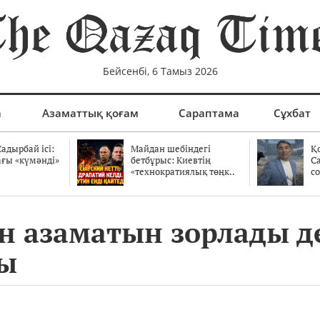
Бейсенбі, 6 Тамыз 2026
а
Азаматтық қоғам
Сараптама
Сұхбат
адырбай ісі:
Майдан шебіндегі
Қ
ағы «күмәнді»
бетбұрыс: Киевтің
С
.
«технократиялық төңк..
со
ан азаматын зорлады д
ды