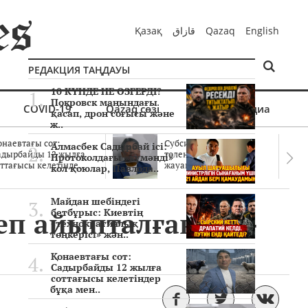
Қазақ
قازاق
Qazaq
English
РЕДАКЦИЯ ТАҢДАУЫ
10 КҮНДЕ НЕ ӨЗГЕРДІ?
Покровск маңындағы
COVID-19
Qazaq сөзі
Мультимедиа
қасап, дрон соғысы және
ж..
онаевтағы сот:
Субсидиялар заңды
Алмасбек Садырбай ісі:
адырбайды 12 жылға
төленген бе? Соттағы
Протоколдағы «күмәнді»
ттағысы келетінде..
жауаптар айыптау..
кол қоюлар, Павлода..
Майдан шебіндегі
еп айыпталған экс-
бетбұрыс: Киевтің
«технократиялық
төңкерісі» жән..
Қонаевтағы сот:
Садырбайды 12 жылға
соттағысы келетіндер
бұқа мен..