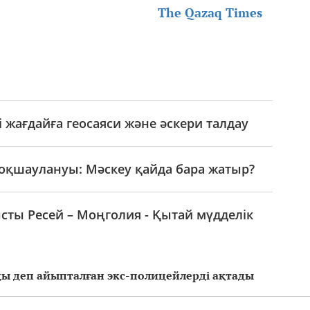
The Qazaq Times
 жағдайға геосаяси және әскери талдау
 оқшаулануы: Мәскеу қайда бара жатыр?
ты Ресей – Моңголия - Қытай мүдделік
ды деп айыпталған экс-полицейлерді ақтады