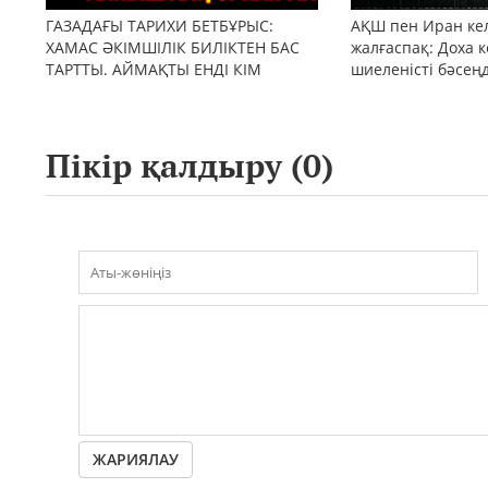
ГАЗАДАҒЫ ТАРИХИ БЕТБҰРЫС:
АҚШ пен Иран кел
ХАМАС ӘКІМШІЛІК БИЛІКТЕН БАС
жалғаспақ: Доха к
ТАРТТЫ. АЙМАҚТЫ ЕНДІ КІМ
шиеленісті бәсең
БАСҚАРАДЫ?
Пікір қалдыру (
0
)
ЖАРИЯЛАУ