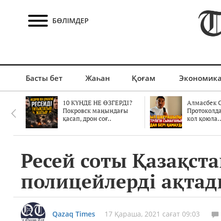
БӨЛІМДЕР
Басты бет
Жаһан
Қоғам
Экономик
10 КҮНДЕ НЕ ӨЗГЕРДІ?
Алмасбек С
Покровск маңындағы
Протоколд
қасап, дрон соғ..
кол қоюла.
Ресей соты Қазақст
полицейлерді ақта
Qazaq Times
17 Қараша, 2021 сағат 09:03