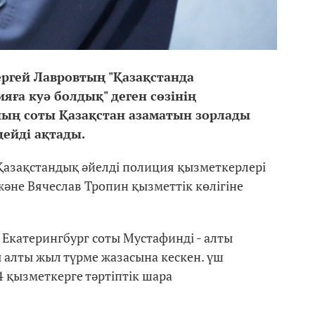
ергей Лавровтың "Қазақстанда
яға куә болдық" деген сөзінің
ның соты
Қ
аза
қ
стан азаматын зорлады
ейді а
қ
тады.
Қазақстандық әйелді полиция қызметкерлері
әне Вячеслав Тропин қызметтік көлігіне
 Екатерингбург соты Мустафинді - алты
 алты жыл түрме жазасына кескен. үш
4 қызметкерге тәртіптік шара