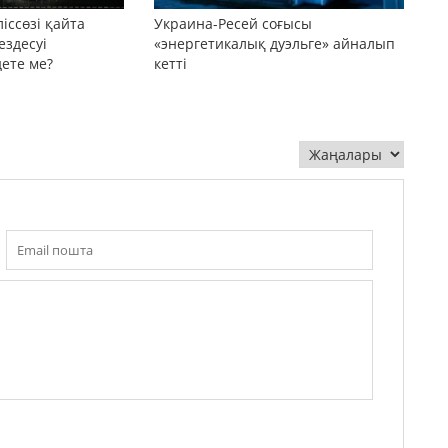
іссөзі қайта
Украина-Ресей соғысы
ездесуі
«энергетикалық дуэльге» айналып
дете ме?
кетті