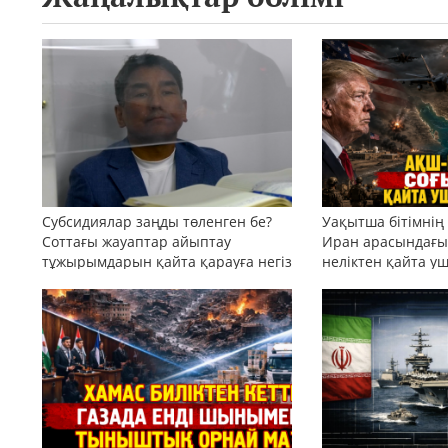
Субсидиялар заңды төленген бе?
Уақытша бітімнің
Соттағы жауаптар айыптау
Иран арасындағы 
тұжырымдарын қайта қарауға негіз
неліктен қайта у
бола ала ма?