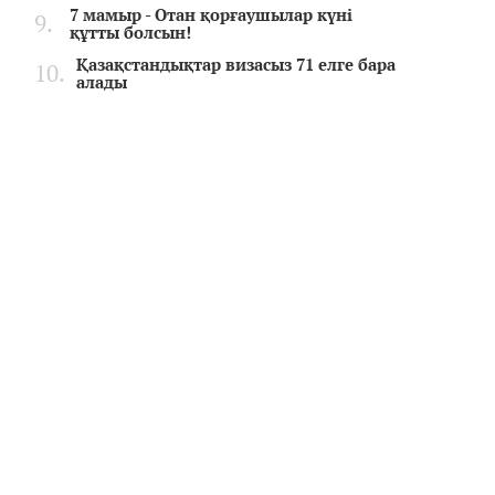
7 мамыр - Отан қорғаушылар күні
құтты болсын!
Қазақстандықтар визасыз 71 елге бара
алады