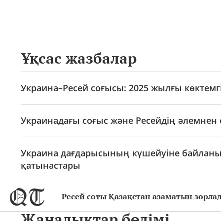
Ұқсас жазбалар
Украина–Ресей соғысы: 2025 жылғы көктемгі
Украинадағы соғыс және Ресейдің әлемнен
Украина дағдарысының күшейуіне байланыс
қатынастары
Ресей соты Қазақстан азаматын зорла
Жаңалықтар бөлімі