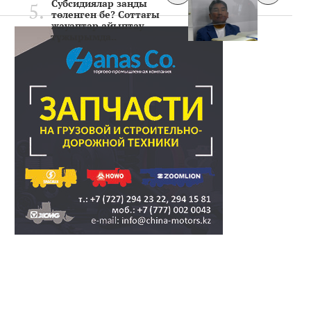
Субсидиялар заңды
төленген бе? Соттағы
жауаптар айыптау
тұжырымда..