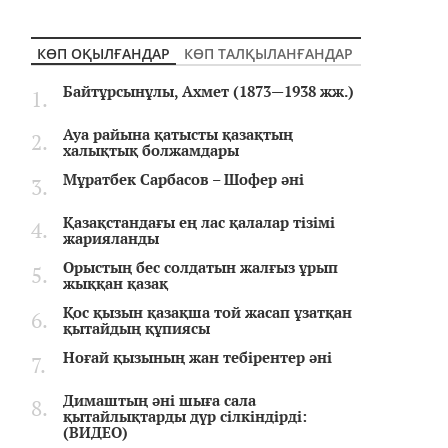
КӨП ОҚЫЛҒАНДАР
КӨП ТАЛҚЫЛАНҒАНДАР
Байтұрсынұлы, Ахмет (1873—1938 жж.)
Ауа райына қатысты қазақтың
халықтық болжамдары
Мұратбек Сарбасов – Шофер әні
Қазақстандағы ең лас қалалар тізімі
жарияланды
Орыстың бес солдатын жалғыз ұрып
жыққан қазақ
Қос қызын қазақша той жасап ұзатқан
қытайдың құпиясы
Ноғай қызының жан тебірентер әні
Димаштың әні шыға сала
қытайлықтарды дүр сілкіндірді:
(ВИДЕО)