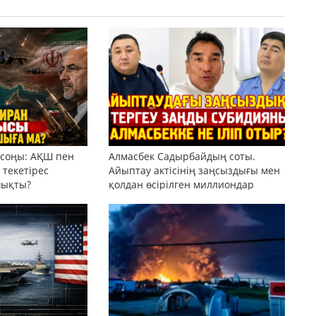
 соңы: АҚШ пен
Алмасбек Садырбайдың соты.
текетірес
Айыптау актісінің заңсыздығы мен
шықты?
қолдан өсірілген миллиондар