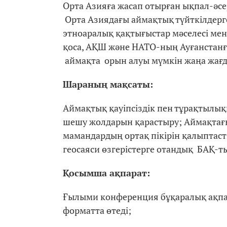
Орта Азияға жасап отырған ықпал-әсе
Орта Азиядағы аймақтық түйткілдерге
этноаралық қақтығыстар мәселесі ме
қоса, АҚШ және НАТО-ның Ауғанстанғ
аймақта орын алуы мүмкін жаңа жағ
Шараның мақсаты:
Аймақтық қауіпсіздік пен тұрақтылы
шешу жолдарын қарастыру; Аймақтағы
мамандардың ортақ пікірін қалыптас
геосаяси өзгерістерге отандық БАҚ-т
Қосымша ақпарат:
Ғылыми конференция бұқаралық ақпара
форматта өтеді;