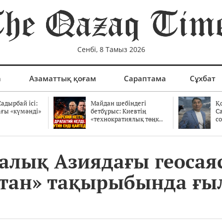
Сенбі, 8 Тамыз 2026
а
Азаматтық қоғам
Сараптама
Сұхбат
адырбай ісі:
Майдан шебіндегі
Қ
ағы «күмәнді»
бетбұрыс: Киевтің
С
.
«технократиялық төңк..
со
алық Азиядағы геосая
стан» тақырыбында ғ