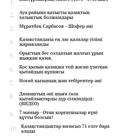
Ауа райына қатысты қазақтың
халықтық болжамдары
Мұратбек Сарбасов – Шофер әні
Қазақстандағы ең лас қалалар тізімі
жарияланды
Орыстың бес солдатын жалғыз ұрып
жыққан қазақ
Қос қызын қазақша той жасап ұзатқан
қытайдың құпиясы
Ноғай қызының жан тебірентер әні
Димаштың әні шыға сала
қытайлықтарды дүр сілкіндірді:
(ВИДЕО)
7 мамыр - Отан қорғаушылар күні
құтты болсын!
Қазақстандықтар визасыз 71 елге бара
алады