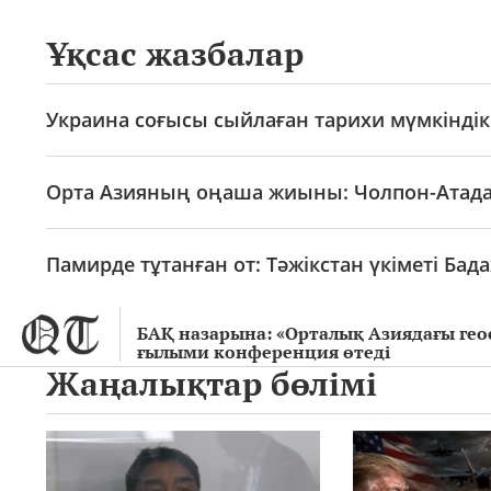
Ұқсас жазбалар
Украина соғысы сыйлаған тарихи мүмкіндік:
Орта Азияның оңаша жиыны: Чолпон-Атада
Памирде тұтанған от: Тәжікстан үкіметі Ба
БАҚ назарына: «Орталық Азиядағы гео
ғылыми конференция өтеді
Жаңалықтар бөлімі