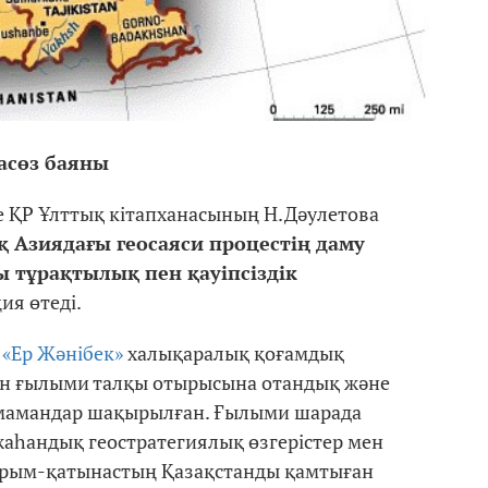
асөз баяны
е ҚР Ұлттық кітапханасының Н.Дәулетова
 Азиядағы геосаяси процестің даму
 тұрақтылық пен қауіпсіздік
я өтеді.
і
«Ер Жәнібек»
халықаралық қоғамдық
н ғылыми талқы отырысына отандық және
 мамандар шақырылған. Ғылыми шарада
аһандық геостратегиялық өзгерістер мен
арым-қатынастың Қазақстанды қамтыған