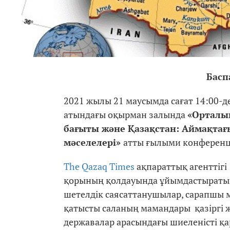
Басп
2021 жылы 21 маусымда сағат 14:00-д
атындағы оқырман залында
«Орталық
бағыты және Қазақстан: Аймақтағы
мәселелері»
атты ғылыми конференци
The Qazaq Times
ақпараттық агенттіг
қорының қолдауында ұйымдастыраты
шетелдік саясаттанушылар, сарапшы
қатысты саланың мамандары қазіргі ж
державалар арасындағы шиеленісті қ