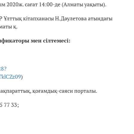
м 2020ж. сағат 14:00-де (Алматы уақыты).
ҚР Ұлттық кітапханасы Н.Дәулетова атындағы
маты қ.
ификаторы
мен
сілтемесі:
28?
klCZz09
)
ақпараттық, қоғамдық-саяси порталы.
5 77 33;