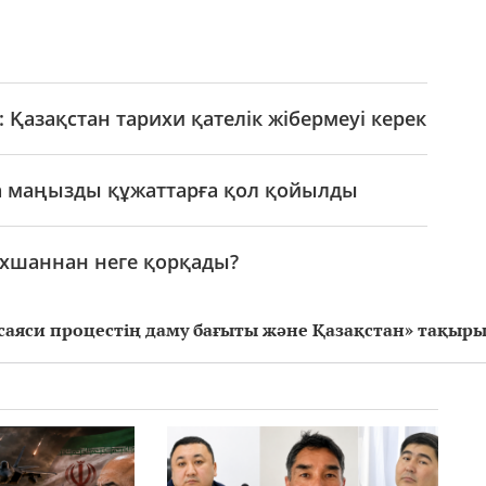
 Қазақстан тарихи қателік жібермеуі керек
 маңызды құжаттарға қол қойылды
дахшаннан неге қорқады?
саяси процестің даму бағыты және Қазақстан» тақыр