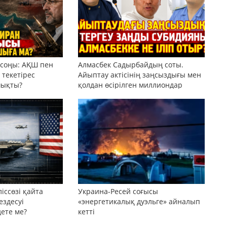
 соңы: АҚШ пен
Алмасбек Садырбайдың соты.
текетірес
Айыптау актісінің заңсыздығы мен
шықты?
қолдан өсірілген миллиондар
іссөзі қайта
Украина-Ресей соғысы
ездесуі
«энергетикалық дуэльге» айналып
дете ме?
кетті