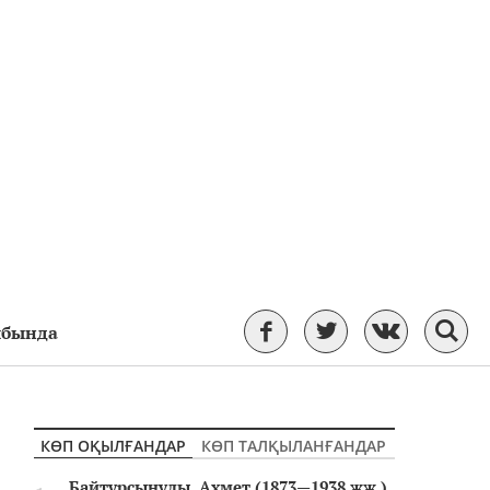
ыбында
КӨП ОҚЫЛҒАНДАР
КӨП ТАЛҚЫЛАНҒАНДАР
Байтұрсынұлы, Ахмет (1873—1938 жж.)