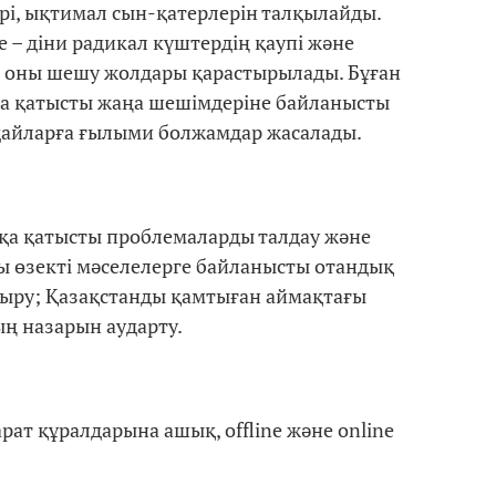
рі, ықтимал сын-қатерлерін талқылайды.
 – діни радикал күштердің қаупі және
н оны шешу жолдары қарастырылады. Бұған
а қатысты жаңа шешімдеріне байланысты
дайларға ғылыми болжамдар жасалады.
ққа қатысты проблемаларды талдау және
 өзекті мәселелерге байланысты отандық
тыру; Қазақстанды қамтыған аймақтағы
ың назарын аударту.
т құралдарына ашық, offline және online