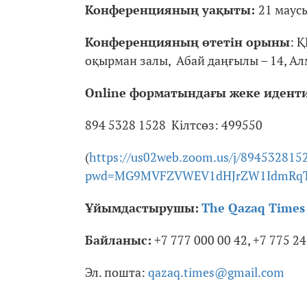
Конференцияның уақыты:
21 маусы
Конференцияның өтетін орыны
: 
оқырман залы, Абай даңғылы – 14, Ал
Online
форматындағы жеке идент
894 5328 1528 Кілтсөз: 499550
(
https://us02web.zoom.us/j/894532815
pwd=MG9MVFZVWEV1dHJrZW1IdmRqT
Ұйымдастырушы:
The Qazaq Times
Байланыс:
+7 777 000 00 42, +7 775 24
Эл. пошта:
qazaq.times@gmail.com