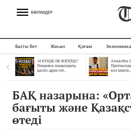
БӨЛІМДЕР
Басты бет
Жаһан
Қоғам
Экономик
10 КҮНДЕ НЕ ӨЗГЕРДІ?
Алмасбек С
Покровск маңындағы
Протоколд
қасап, дрон соғ..
кол қоюла.
БАҚ назарына: «Орт
бағыты және Қазақ
өтеді