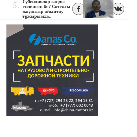
Субсидиялар заңды
төленген бе? Соттағы
жауаптар айыптау
тұжырымда..