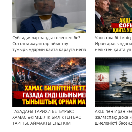
Субсидиялар заңды төленген бе?
Уақытша бітімнің
Соттағы жауаптар айыптау
Иран арасындағы 
тұжырымдарын қайта қарауға негіз
неліктен қайта у
бола ала ма?
ГАЗАДАҒЫ ТАРИХИ БЕТБҰРЫС:
АҚШ пен Иран кел
ХАМАС ӘКІМШІЛІК БИЛІКТЕН БАС
жалғаспақ: Доха к
ТАРТТЫ. АЙМАҚТЫ ЕНДІ КІМ
шиеленісті бәсең
БАСҚАРАДЫ?