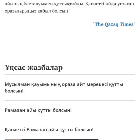
айының басталуымен құттықтайды. Қасиетті айда ұстаған
оразаларыңыз қабыл болсын!
"The Qazaq Times"
Ұқсас жазбалар
Мұсылман қауымының ораза айт мерекесі құтты
болсын!
Рамазан айы құтты болсын!
Қасиетті Рамазан айы құтты болсын!