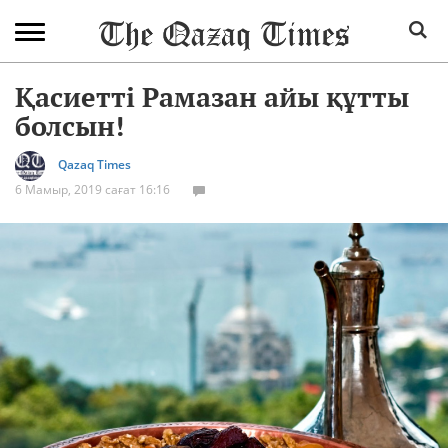
Қасиетті Рамазан айы құтты
болсын!
Qazaq Times
6 Мамыр, 2019 сағат 16:16