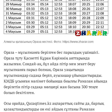
Алматы қаласының Ораза кестесі. Фото: https://www.zharar.com
Ораза – мұсылманға берілген бес парыздың үшіншісі.
Ораза тұту Қасиетті Құран Кәрімнің аяттарында
жазылған. Сондай-ақ, бұл айда пітір мен зекет беру
мұсылманға парыз болмақ. Ораза уақытында
мұсылмандар садақа беріп, ауызашар ұйымдастырады.
ҚМДБ ұсынған мәлімет бойынша биылғы Рамазан айында
берілетін пітір садақа мөлшері жан басына 300 теңге
болып бекітілген.
Осы орайда, Qazaqtimes.kz ақпараттық сайты да, барлық
қазақстандықтарды он екі айдың сұлтаны Рамазан