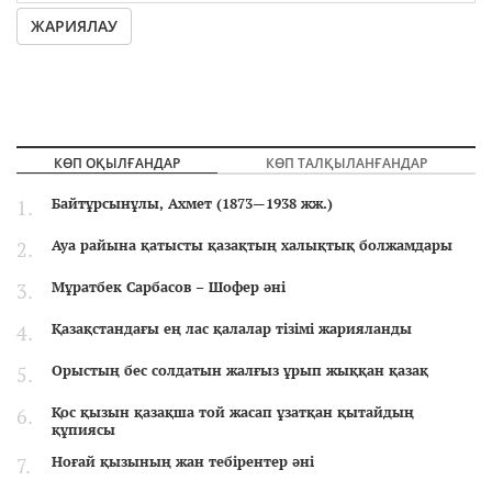
ЖАРИЯЛАУ
КӨП ОҚЫЛҒАНДАР
КӨП ТАЛҚЫЛАНҒАНДАР
Байтұрсынұлы, Ахмет (1873—1938 жж.)
Ауа райына қатысты қазақтың халықтық болжамдары
Мұратбек Сарбасов – Шофер әні
Қазақстандағы ең лас қалалар тізімі жарияланды
Орыстың бес солдатын жалғыз ұрып жыққан қазақ
Қос қызын қазақша той жасап ұзатқан қытайдың
құпиясы
Ноғай қызының жан тебірентер әні