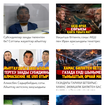
Субсидиялар заңды төленген
Уақытша бітімнің соңы: АҚШ
бе? Соттағы жауаптар айыптау
пен Иран арасындағы текетірес
тұжырымдарын қайта қарауға
неліктен қайта ушықты?
негіз бола ала ма?
Алмасбек Садырбайдың соты.
ГАЗАДАҒЫ ТАРИХИ БЕТБҰРЫС:
Айыптау актісінің заңсыздығы
ХАМАС ӘКІМШІЛІК БИЛІКТЕН БАС
мен қолдан өсірілген
ТАРТТЫ. АЙМАҚТЫ ЕНДІ КІМ
миллиондар
БАСҚАРАДЫ?