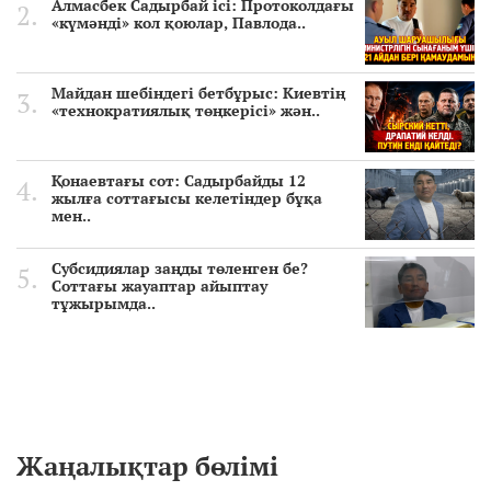
Алмасбек Садырбай ісі: Протоколдағы
«күмәнді» кол қоюлар, Павлода..
Майдан шебіндегі бетбұрыс: Киевтің
«технократиялық төңкерісі» жән..
Қонаевтағы сот: Садырбайды 12
жылға соттағысы келетіндер бұқа
мен..
Субсидиялар заңды төленген бе?
Соттағы жауаптар айыптау
тұжырымда..
Жаңалықтар бөлімі