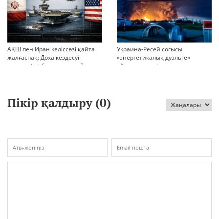
АҚШ пен Иран келіссөзі қайта
Украина-Ресей соғысы
жалғаспақ: Доха кездесуі
«энергетикалық дуэльге»
шиеленісті бәсеңдете ме?
айналып кетті
Пікір қалдыру (
0
)