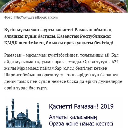
Фото: http://www.yesiltopuklar.com
Бүгін мұсылман жұрты қасиетті Рамазан айының
алғашқы күнін бастады. Қазақстан Республикасы
ҚМДБ шешімімен, биылғы ораза уақыты бекітілді.
Рамазан – мұсылман күнтізбесіндегі тоғызыншы ай. Бұл
айда мұсылман қауымы ораза тұтады. Ораза тұтуды 624
жылы Мұхаммед пайғамбар (с.ғ.с.) белгілеп кеткен.
Шариғат бойынша ораза тұту – таң сәріден күн батқанға
дейін тамақ пен судан немесе басқа да ерікті дүниелерде
еркін түрде бас тарту.