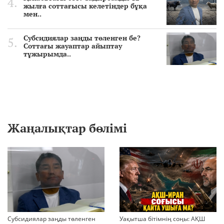
жылға соттағысы келетіндер бұқа
мен..
Субсидиялар заңды төленген бе?
Соттағы жауаптар айыптау
тұжырымда..
Жаңалықтар бөлімі
Субсидиялар заңды төленген
Уақытша бітімнің соңы: АҚШ