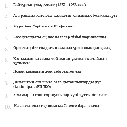
Байтұрсынұлы, Ахмет (1873—1938 жж.)
Ауа райына қатысты қазақтың халықтық болжамдары
Мұратбек Сарбасов – Шофер әні
Қазақстандағы ең лас қалалар тізімі жарияланды
Орыстың бес солдатын жалғыз ұрып жыққан қазақ
Қос қызын қазақша той жасап ұзатқан қытайдың
құпиясы
Ноғай қызының жан тебірентер әні
Димаштың әні шыға сала қытайлықтарды дүр
сілкіндірді: (ВИДЕО)
7 мамыр - Отан қорғаушылар күні құтты болсын!
Қазақстандықтар визасыз 71 елге бара алады