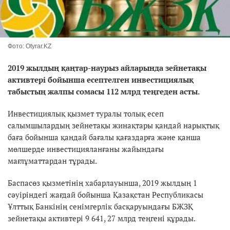
Фото: Otyrar.KZ
2019 жылдың қаңтар-наурыз айларында зейнетақы
активтері бойынша есептелген инвестициялық
табыстың жалпы сомасы 112 млрд теңгеден асты.
Инвестициялық қызмет туралы толық есеп
салымшылардың зейнетақы жинақтары қандай нарықтық
баға бойынша қандай бағалы қағаздарға және қанша
мөлшерде инвестицияланғаны жайындағы
мағлұматтардан тұрады.
Баспасөз қызметінің хабарлауынша, 2019 жылдың 1
сәуіріндегі жағдай бойынша Қазақстан Республикасы
Ұлттық Банкінің сенімгерлік басқаруындағы БЖЗҚ
зейнетақы активтері 9 641, 27 млрд теңгені құрады.