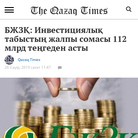
БЖЗҚ: Инвестициялық
табыстың жалпы сомасы 112
млрд теңгеден асты
Qazaq Times
26 Сәуір, 2019 сағат 11:47