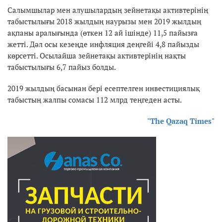
Салымшылар мен алушылардың зейнетақы активтерінің
табыстылығы 2018 жылдың наурызы мен 2019 жылдың
ақпаны аралығында (өткен 12 ай ішінде) 11,5 пайызға
жетті. Дәл осы кезеңде инфляция деңгейі 4,8 пайызды
көрсетті. Осылайша зейнетақы активтерінің нақты
табыстылығы 6,7 пайыз болды.
2019 жылдың басынан бері есептелген инвестициялық
табыстың жалпы сомасы 112 млрд теңгеден асты.
"The Qazaq Times"