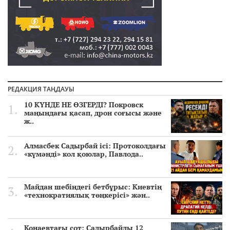
РЕДАКЦИЯ ТАҢДАУЫ
10 КҮНДЕ НЕ ӨЗГЕРДІ? Покровск
маңындағы қасап, дрон соғысы және
ж..
Алмасбек Садырбай ісі: Протоколдағы
«күмәнді» кол қоюлар, Павлода..
Майдан шебіндегі бетбұрыс: Киевтің
«технократиялық төңкерісі» жән..
Қонаевтағы сот: Садырбайды 12