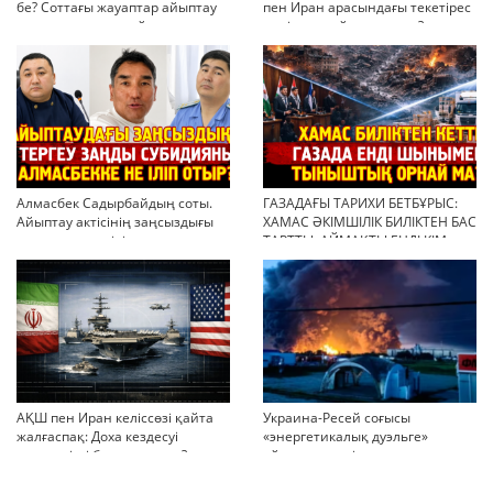
бе? Соттағы жауаптар айыптау
пен Иран арасындағы текетірес
тұжырымдарын қайта қарауға
неліктен қайта ушықты?
негіз бола ала ма?
Алмасбек Садырбайдың соты.
ГАЗАДАҒЫ ТАРИХИ БЕТБҰРЫС:
Айыптау актісінің заңсыздығы
ХАМАС ӘКІМШІЛІК БИЛІКТЕН БАС
мен қолдан өсірілген
ТАРТТЫ. АЙМАҚТЫ ЕНДІ КІМ
миллиондар
БАСҚАРАДЫ?
АҚШ пен Иран келіссөзі қайта
Украина-Ресей соғысы
жалғаспақ: Доха кездесуі
«энергетикалық дуэльге»
шиеленісті бәсеңдете ме?
айналып кетті