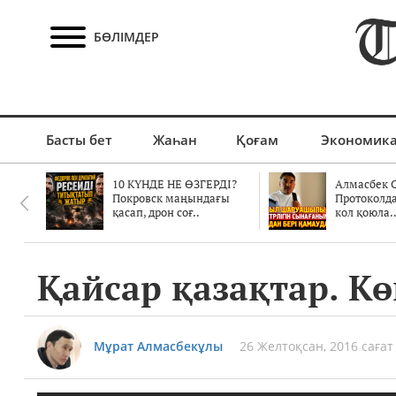
БӨЛІМДЕР
Басты бет
Жаһан
Қоғам
Экономик
10 КҮНДЕ НЕ ӨЗГЕРДІ?
Алмасбек С
Покровск маңындағы
Протоколд
қасап, дрон соғ..
кол қоюла.
Қайсар қазақтар. К
Мұрат Алмасбекұлы
26 Желтоқсан, 2016 сағат