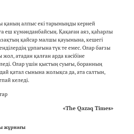
ғы қаның алпыс екі тарымыңды керней
ға еш күмәнданбайсың. Қақаған аяз, қаһарлы
 қазақтың қайсар малшы қауымына, кешегі
енділердің ұрпағына түк те емес. Олар бағзы
 жол, атадан қалған арда кәсібіне
леді. Олар үшін қыстың суығы, боранның
дай қатал сынына жолықса да, ата салтын,
пай келеді.
тар
«
The Qazaq Times
»
ғы жұрнағы