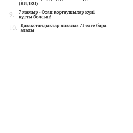
(ВИДЕО)
7 мамыр - Отан қорғаушылар күні
құтты болсын!
Қазақстандықтар визасыз 71 елге бара
алады