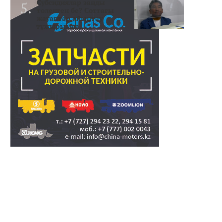
Субсидиялар заңды
төленген бе? Соттағы
жауаптар айыптау
тұжырымда..