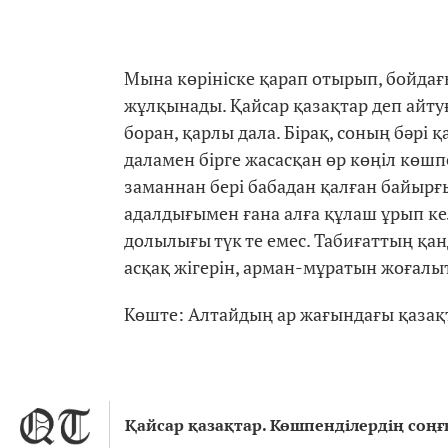
Мына көрініске қарап отырып, бойда
жұлқынады. Қайсар қазақтар деп айту
боран, қарлы дала. Бірақ, соның бәрі
даламен бірге жасасқан өр көңіл көшп
заманнан бері бабадан қалған байырғы
адалдығымен ғана алға құлаш ұрып ке
долылығы түк те емес. Табиғаттың қан
асқақ жігерін, арман-мұратын жоғалыт
Көште: Алтайдың ар жағындағы қазақ
Қайсар қазақтар. Көшпенділердің соң