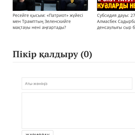
Ресейге қысым: «Патриот» жүйесі
Субсидия дауы: 2
мен Трамптың Зеленскийге
Алмасбек Садырб
мақтауы нені аңғартады?
денсаулығы сыр б
Пікір қалдыру (
0
)