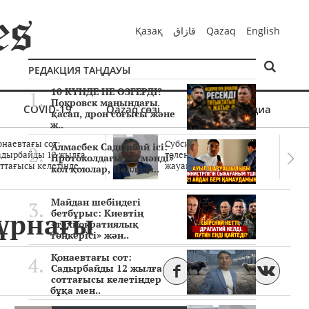
Қазақ
قازاق
Qazaq
English
РЕДАКЦИЯ ТАҢДАУЫ
10 КҮНДЕ НЕ ӨЗГЕРДІ?
Покровск маңындағы
COVID-19
Qazaq сөзі
Мультимедиа
қасап, дрон соғысы және
ж..
онаевтағы сот:
Субсидиялар заңды
Алмасбек Садырбай ісі:
адырбайды 12 жылға
төленген бе? Соттағы
Протоколдағы «күмәнді»
ттағысы келетінде..
жауаптар айыптау..
кол қоюлар, Павлода..
Майдан шебіндегі
жұрнағы
бетбұрыс: Киевтің
«технократиялық
төңкерісі» жән..
Қонаевтағы сот:
Садырбайды 12 жылға
соттағысы келетіндер
бұқа мен..