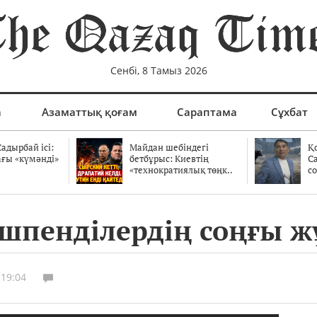
Сенбі, 8 Тамыз 2026
а
Азаматтық қоғам
Сараптама
Сұхбат
адырбай ісі:
Майдан шебіндегі
Қ
ағы «күмәнді»
бетбұрыс: Киевтің
С
.
«технократиялық төңк..
со
өшпенділердің соңғы 
 19:04