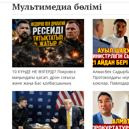
Мультимедиа бөлімі
10 КҮНДЕ НЕ ӨЗГЕРДІ? Покровск
Алмасбек Садырбай
маңындағы қасап, дрон соғысы
Протоколдағы «кү
және жаңа Бас қолбасшының
қоюлар, Павлода
тактикасы
және тоқтатылған