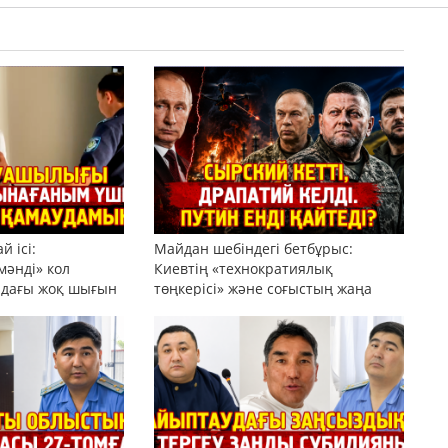
 ісі:
Майдан шебіндегі бетбұрыс:
мәнді» кол
Киевтің «технократиялық
рдағы жоқ шығын
төңкерісі» және соғыстың жаңа
 беттесулер
доктринасы