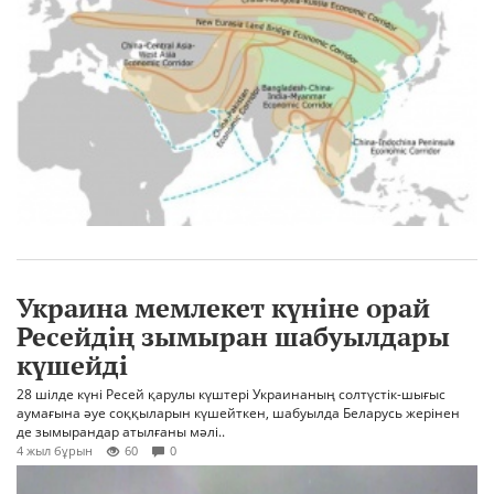
Украина мемлекет күніне орай
Ресейдің зымыран шабуылдары
күшейді
28 шілде күні Ресей қарулы күштері Украинаның солтүстік-шығыс
аумағына әуе соққыларын күшейткен, шабуылда Беларусь жерінен
де зымырандар атылғаны мәлі..
4 жыл бұрын
60
0