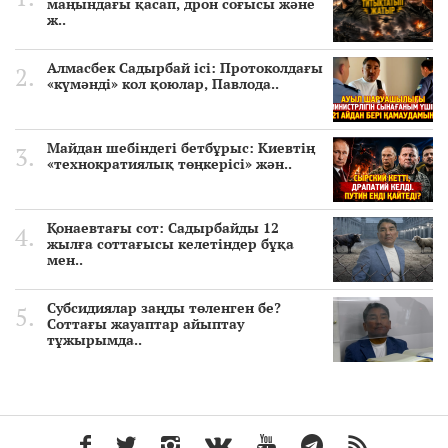
маңындағы қасап, дрон соғысы және
ж..
Алмасбек Садырбай ісі: Протоколдағы
«күмәнді» кол қоюлар, Павлода..
Майдан шебіндегі бетбұрыс: Киевтің
«технократиялық төңкерісі» жән..
Қонаевтағы сот: Садырбайды 12
жылға соттағысы келетіндер бұқа
мен..
Субсидиялар заңды төленген бе?
Соттағы жауаптар айыптау
тұжырымда..