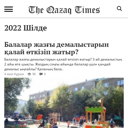
2022 Шілде
Балалар жазғы демалыстарын
қалай өткізіп жатыр?
Балалар жазғы демалыстарын қалай өткізіп жатыр? 3 ай демалыстың
2 айы өте шықты. Жаздың соңғы айында балалар үшін қандай
демалыс ыңғайлы? Қаланың бала..
4 жыл бұрын
96
0