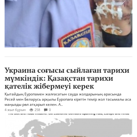
Украина соғысы сыйлаған тарихи
мүмкіндік: Қазақстан тарихи
қателік жібермеуі керек
Қытайдың Еуропамен жалғасатын сауда жолдарының арасында
Ресей мен Беларусь арқылы Еуропаға кіретін темір жол тасымалы аса
маңызды рөл атқарып келен. А..
4 жыл бұрын
258
0