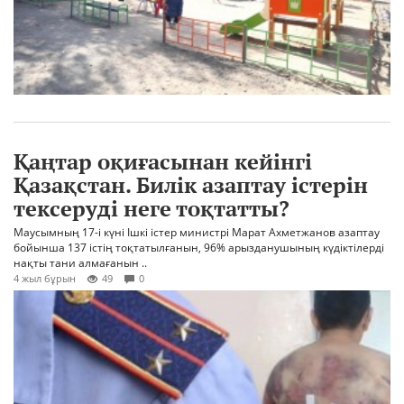
Қаңтар оқиғасынан кейінгі
Қазақстан. Билік азаптау істерін
тексеруді неге тоқтатты?
Маусымның 17-і күні Ішкі істер министрі Марат Ахметжанов азаптау
бойынша 137 істің тоқтатылғанын, 96% арызданушының күдіктілерді
нақты тани алмағанын ..
4 жыл бұрын
49
0