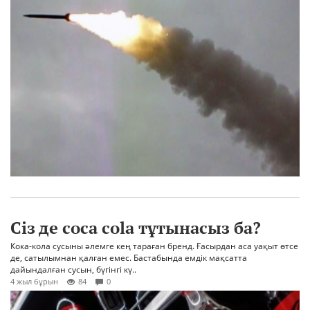
Сіз де coca cola тұтынасыз ба?
Кока-кола сусыны әлемге кең тараған бренд. Ғасырдан аса уақыт өтсе
де, сатылымнан қалған емес. Бастабында емдік мақсатта
дайындалған сусын, бүгінгі кү..
4 жыл бұрын
84
0